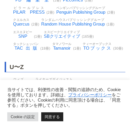
(1冊)
(2冊)
ピラールプレス
ペンギンパブリッシンググループ
PILAR PRESS
Penguin Publishing Group
(2冊)
(2冊)
クエルカス
ランダムハウスパブリッシンググループ
Quercus
Random House Publishing Group
(2冊)
(1冊)
エスエヌピー
エスビークリエイティブ
SNP
SBクリエイティブ
(1冊)
(165冊)
タックシュッパン
タマノワール
ティーオーブックス
TAC出版
Tamanoir
TOブックス
(18冊)
(1冊)
(30冊)
U〜Z
ウィズ
ライターズダイジェスト
WiZH
WRITERS DIGEST
(1冊)
(1冊)
当サイトでは、利便性の改善・閲覧の追跡のため、Cookie
を使用しております。詳細は、
プライバシーポリシー
をご
参照ください。Cookieの利用に同意頂ける場合は、「同意
その他
する」ボタンを押してください。
Cookie の設定
同意する
（株）LUXWAVE 「大人のハワイ」編集部
(1冊)
ホーム
目次
ページトップ
シェア
メニュー