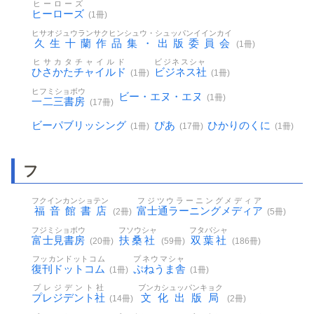
ヒーローズ
ヒーローズ
(1冊)
ヒサオジュウランサクヒンシュウ・シュッパンイインカイ
久生十蘭作品集・出版委員会
(1冊)
ヒサカタチャイルド
ビジネスシャ
ひさかたチャイルド
ビジネス社
(1冊)
(1冊)
ヒフミショボウ
ビー・エヌ・エヌ
(1冊)
一二三書房
(17冊)
ビーパブリッシング
ぴあ
ひかりのくに
(1冊)
(17冊)
(1冊)
フ
フクインカンショテン
フジツウラーニングメディア
福音館書店
富士通ラーニングメディア
(2冊)
(5冊)
フジミショボウ
フソウシャ
フタバシャ
富士見書房
扶桑社
双葉社
(20冊)
(59冊)
(186冊)
フッカンドットコム
プネウマシャ
復刊ドットコム
ぷねうま舎
(1冊)
(1冊)
プレジデント社
ブンカシュッパンキョク
プレジデント社
文化出版局
(14冊)
(2冊)