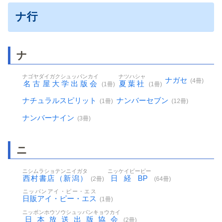
ナ行
ナ
ナゴヤダイガクシュッパンカイ
ナツハシャ
ナガセ
(4冊)
名古屋大学出版会
夏葉社
(1冊)
(1冊)
ナチュラルスピリット
ナンバーセブン
(1冊)
(12冊)
ナンバーナイン
(3冊)
ニ
ニシムラショテンニイガタ
ニッケイビーピー
西村書店（新潟）
日経BP
(2冊)
(64冊)
ニッパンアイ・ピー・エス
日販アイ・ピー・エス
(1冊)
ニッポンホウソウシュッパンキョウカイ
日本放送出版協会
(2冊)