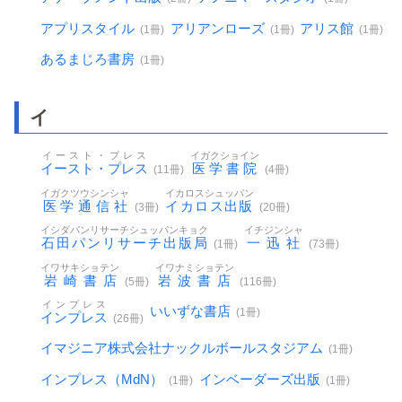
アプリスタイル
アリアンローズ
アリス館
(1冊)
(1冊)
(1冊)
あるまじろ書房
(1冊)
イ
イースト・プレス
イガクショイン
イースト・プレス
医学書院
(11冊)
(4冊)
イガクツウシンシャ
イカロスシュッパン
医学通信社
イカロス出版
(3冊)
(20冊)
イシダパンリサーチシュッパンキョク
イチジンシャ
石田パンリサーチ出版局
一迅社
(1冊)
(73冊)
イワサキショテン
イワナミショテン
岩崎書店
岩波書店
(5冊)
(116冊)
インプレス
いいずな書店
(1冊)
インプレス
(26冊)
イマジニア株式会社ナックルボールスタジアム
(1冊)
インプレス（MdN）
インベーダーズ出版
(1冊)
(1冊)