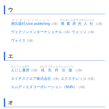
ウ
ウシオシュッパンシャ
ウシオショボウコウジンシャ
潮出版社/usio publishing
潮書房光人社
(2冊)
(1冊)
ヴェクソンインターナショナル
ウェッジ
(1冊)
(1冊)
ヴォイス
(1冊)
エ
エニシショボウ
エビスコウショウシュッパン
えにし書房
戎光祥出版
(1冊)
(1冊)
エイチスクエア株式会社
エクスナレッジ
(1冊)
(9冊)
エムディエヌコーポレーション（MdN）
(3冊)
オ