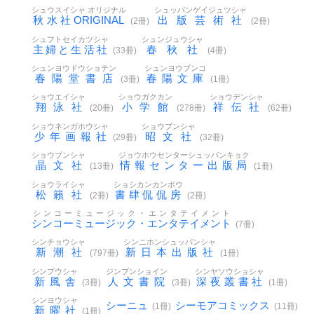
シュウスイシャ オリジナル
シュッパンゲイジュツシャ
秋水社ORIGINAL
出版芸術社
(2冊)
(2冊)
シュフトセイカツシャ
シュンジュウシャ
主婦と生活社
春秋社
(33冊)
(4冊)
シュンヨウドウショテン
シュンヨウブンコ
春陽堂書店
春陽文庫
(3冊)
(1冊)
ショウエイシャ
ショウガクカン
ショウデンシャ
翔泳社
小学館
祥伝社
(20冊)
(278冊)
(62冊)
ショウネンガホウシャ
ショウブンシャ
少年画報社
昭文社
(29冊)
(32冊)
ショウブンシャ
ジョウホウセンターシュッパンキョク
晶文社
情報センター出版局
(13冊)
(1冊)
ショウライシャ
ショシカンカンボウ
松籟社
書肆侃侃房
(2冊)
(2冊)
シンコーミュージック・エンタテイメント
シンコーミュージック・エンタテイメント
(7冊)
シンチョウシャ
シンニホンシュッパンシャ
新潮社
新日本出版社
(797冊)
(1冊)
シンプウシャ
ジンブンショイン
シンヤソウショシャ
新風舎
人文書院
深夜叢書社
(3冊)
(3冊)
(1冊)
シンヨウシャ
シーニュ
シーモアコミックス
(1冊)
(11冊)
新曜社
(1冊)