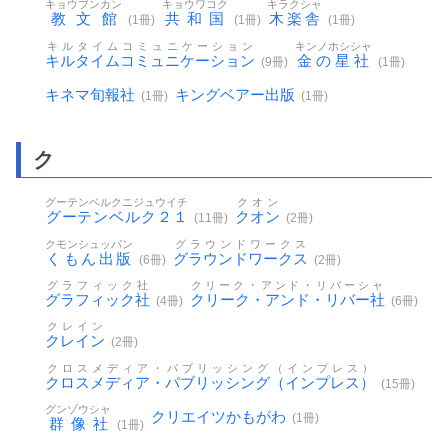
キョウブンカン
キョウワコク
キラクシャ
教文館
共和国
木楽舎
(1冊)
(1冊)
(1冊)
キルタイムコミュニケーション
キンノホシシャ
キルタイムコミュニケーション
金の星社
(9冊)
(1冊)
キネマ旬報社
キングベアー出版
(1冊)
(1冊)
ク
グーテンベルクニジュウイチ
クオン
グーテンベルク２１
クオン
(11冊)
(2冊)
クモンシュッパン
グラウンドワークス
くもん出版
グラウンドワークス
(6冊)
(2冊)
グラフィック社
クリーク・アンド・リバーシャ
グラフィック社
クリーク・アンド・リバー社
(4冊)
(6冊)
クレイン
クレイン
(2冊)
クロスメディア・パブリッシング（インプレス）
クロスメディア・パブリッシング（インプレス）
(15冊)
グンゾウシャ
クリエイツかもがわ
(1冊)
群像社
(1冊)