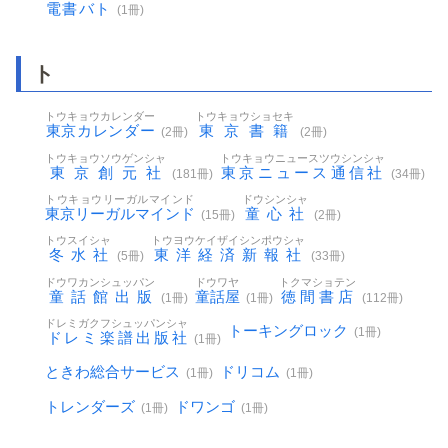
電書バト
(1冊)
ト
トウキョウカレンダー
トウキョウショセキ
東京カレンダー
東京書籍
(2冊)
(2冊)
トウキョウソウゲンシャ
トウキョウニュースツウシンシャ
東京創元社
東京ニュース通信社
(181冊)
(34冊)
トウキョウリーガルマインド
ドウシンシャ
東京リーガルマインド
童心社
(15冊)
(2冊)
トウスイシャ
トウヨウケイザイシンポウシャ
冬水社
東洋経済新報社
(5冊)
(33冊)
ドウワカンシュッパン
ドウワヤ
トクマショテン
童話館出版
童話屋
徳間書店
(1冊)
(1冊)
(112冊)
ドレミガクフシュッパンシャ
トーキングロック
(1冊)
ドレミ楽譜出版社
(1冊)
ときわ総合サービス
ドリコム
(1冊)
(1冊)
トレンダーズ
ドワンゴ
(1冊)
(1冊)