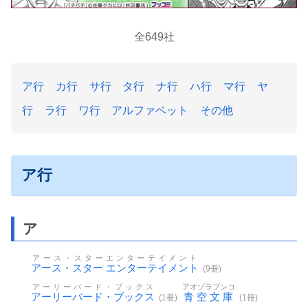
全649社
ア行
カ行
サ行
タ行
ナ行
ハ行
マ行
ヤ
行
ラ行
ワ行
アルファベット
その他
ア行
ア
アース・スターエンターテイメント
アース・スター エンターテイメント
(9冊)
アーリーバード・ブックス
アオゾラブンコ
アーリーバード・ブックス
青空文庫
(1冊)
(1冊)