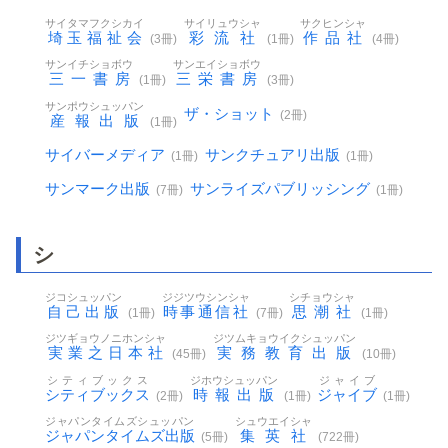
サイタマフクシカイ
サイリュウシャ
サクヒンシャ
埼玉福祉会
彩流社
作品社
(3冊)
(1冊)
(4冊)
サンイチショボウ
サンエイショボウ
三一書房
三栄書房
(1冊)
(3冊)
サンポウシュッパン
ザ・ショット
(2冊)
産報出版
(1冊)
サイバーメディア
サンクチュアリ出版
(1冊)
(1冊)
サンマーク出版
サンライズパブリッシング
(7冊)
(1冊)
シ
ジコシュッパン
ジジツウシンシャ
シチョウシャ
自己出版
時事通信社
思潮社
(1冊)
(7冊)
(1冊)
ジツギョウノニホンシャ
ジツムキョウイクシュッパン
実業之日本社
実務教育出版
(45冊)
(10冊)
シティブックス
ジホウシュッパン
ジャイブ
シティブックス
時報出版
ジャイブ
(2冊)
(1冊)
(1冊)
ジャパンタイムズシュッパン
シュウエイシャ
ジャパンタイムズ出版
集英社
(5冊)
(722冊)