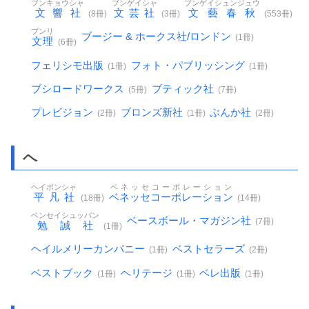
ブンキョウシャ
ブンゲイシャ
ブンゲイシュンジュウ
文響社
文芸社
文藝春秋
(8冊)
(3冊)
(553冊)
ブンリ
ブージー & ホークス社/ロンドン
(1冊)
文理
(6冊)
フェリシモ出版
フォト・パブリッシング
(1冊)
(1冊)
ブシロードワークス
ブティック社
(5冊)
(7冊)
プレビジョン
ブロンズ新社
ぶんか社
(2冊)
(1冊)
(2冊)
ヘ
ヘイボンシャ
ベネッセコーポレーション
平凡社
ベネッセコーポレーション
(18冊)
(14冊)
ベンセイシュッパン
ベースボール・マガジン社
(7冊)
勉誠社
(1冊)
ヘイルメリーカンパニー
ベストセラーズ
(1冊)
(2冊)
ベストブック
ヘリテージ
ベレ出版
(1冊)
(1冊)
(1冊)