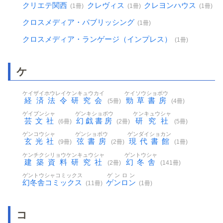
クリエテ関西
クレヴィス
クレヨンハウス
(1冊)
(1冊)
(1冊)
クロスメディア・パブリッシング
(1冊)
クロスメディア・ランゲージ（インプレス）
(1冊)
ケ
ケイザイホウレイケンキュウカイ
ケイソウショボウ
経済法令研究会
勁草書房
(5冊)
(4冊)
ゲイブンシャ
ゲンキショボウ
ケンキュウシャ
芸文社
幻戯書房
研究社
(6冊)
(2冊)
(5冊)
ゲンコウシャ
ゲンショボウ
ゲンダイショカン
玄光社
弦書房
現代書館
(9冊)
(2冊)
(1冊)
ケンチクシリョウケンキュウシャ
ゲントウシャ
建築資料研究社
幻冬舎
(2冊)
(141冊)
ゲントウシャコミックス
ゲンロン
幻冬舎コミックス
ゲンロン
(11冊)
(1冊)
コ