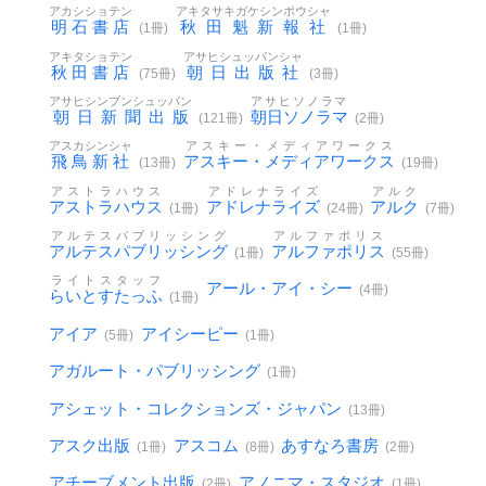
アカシショテン
アキタサキガケシンポウシャ
明石書店
秋田魁新報社
(1冊)
(1冊)
アキタショテン
アサヒシュッパンシャ
秋田書店
朝日出版社
(75冊)
(3冊)
アサヒシンブンシュッパン
アサヒソノラマ
朝日新聞出版
朝日ソノラマ
(121冊)
(2冊)
アスカシンシャ
アスキー・メディアワークス
飛鳥新社
アスキー・メディアワークス
(13冊)
(19冊)
アストラハウス
アドレナライズ
アルク
アストラハウス
アドレナライズ
アルク
(1冊)
(24冊)
(7冊)
アルテスパブリッシング
アルファポリス
アルテスパブリッシング
アルファポリス
(1冊)
(55冊)
ライトスタッフ
アール・アイ・シー
(4冊)
らいとすたっふ
(1冊)
アイア
アイシーピー
(5冊)
(1冊)
アガルート・パブリッシング
(1冊)
アシェット・コレクションズ・ジャパン
(13冊)
アスク出版
アスコム
あすなろ書房
(1冊)
(8冊)
(2冊)
アチーブメント出版
アノニマ・スタジオ
(2冊)
(1冊)