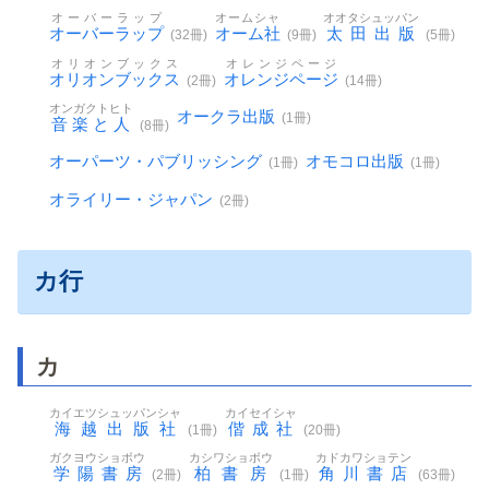
オーバーラップ
オームシャ
オオタシュッパン
オーバーラップ
オーム社
太田出版
(32冊)
(9冊)
(5冊)
オリオンブックス
オレンジページ
オリオンブックス
オレンジページ
(2冊)
(14冊)
オンガクトヒト
オークラ出版
(1冊)
音楽と人
(8冊)
オーパーツ・パブリッシング
オモコロ出版
(1冊)
(1冊)
オライリー・ジャパン
(2冊)
カ行
カ
カイエツシュッパンシャ
カイセイシャ
海越出版社
偕成社
(1冊)
(20冊)
ガクヨウショボウ
カシワショボウ
カドカワショテン
学陽書房
柏書房
角川書店
(2冊)
(1冊)
(63冊)