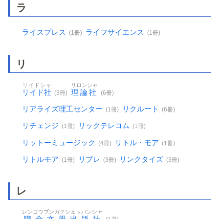
ラ
ライスプレス
ライフサイエンス
(1冊)
(1冊)
リ
リイドシャ
リロンシャ
リイド社
理論社
(3冊)
(6冊)
リアライズ理工センター
リクルート
(1冊)
(6冊)
リチェンジ
リックテレコム
(1冊)
(1冊)
リットーミュージック
リトル・モア
(4冊)
(1冊)
リトルモア
リブレ
リンクタイズ
(1冊)
(3冊)
(3冊)
レ
レンゴウブンガクシュッパンシャ
聯合文學出版社