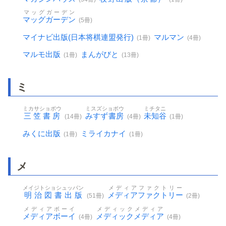
マッグガーデン
マッグガーデン
(5冊)
マイナビ出版(日本将棋連盟発行)
マルマン
(1冊)
(4冊)
マルモ出版
まんがびと
(1冊)
(13冊)
ミ
ミカサショボウ
ミスズショボウ
ミチタニ
三笠書房
みすず書房
未知谷
(14冊)
(4冊)
(1冊)
みくに出版
ミライカナイ
(1冊)
(1冊)
メ
メイジトショシュッパン
メディアファクトリー
明治図書出版
メディアファクトリー
(51冊)
(2冊)
メディアボーイ
メディックメディア
メディアボーイ
メディックメディア
(4冊)
(4冊)