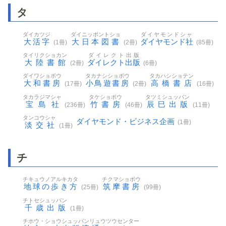
タ
ダイカツジ
ダイニッポントショ
ダイヤモンドシャ
大活字
大日本図書
ダイヤモンド社
(1冊)
(2冊)
(85冊)
タイリクショカン
ダイレクト出版
大陸書館
ダイレクト出版
(2冊)
(6冊)
ダイワショボウ
タカナシショボウ
タカハシショテン
大和書房
小鳥遊書房
高橋書店
(17冊)
(2冊)
(16冊)
タカラジマシャ
タケショボウ
タツミシュッパン
宝島社
竹書房
辰巳出版
(236冊)
(46冊)
(11冊)
タンコウシャ
ダイヤモンド・ビジネス企画
(1冊)
淡交社
(1冊)
チ
チキュウノアルキカタ
チクマショボウ
地球の歩き方
筑摩書房
(25冊)
(99冊)
チトセシュッパン
千歳出版
(1冊)
チホウ・ショウシュッパンリュウツウセンター