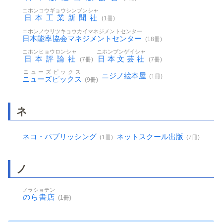
ニホンコウギョウシンブンシャ
日本工業新聞社
(1冊)
ニホンノウリツキョウカイマネジメントセンター
日本能率協会マネジメントセンター
(18冊)
ニホンヒョウロンシャ
ニホンブンゲイシャ
日本評論社
日本文芸社
(7冊)
(7冊)
ニューズピックス
ニジノ絵本屋
(1冊)
ニューズピックス
(9冊)
ネ
ネコ・パブリッシング
ネットスクール出版
(1冊)
(7冊)
ノ
ノラショテン
のら書店
(1冊)