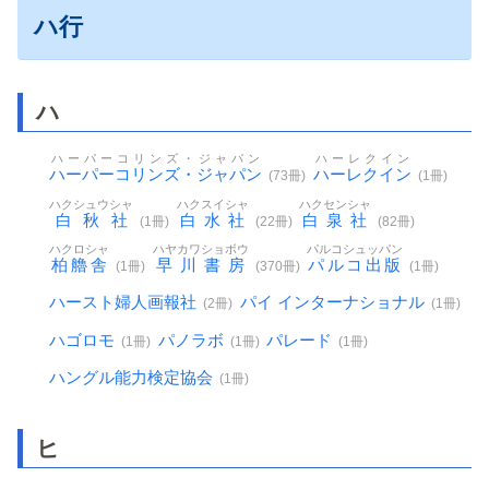
ハ行
ハ
ハーパーコリンズ・ジャパン
ハーレクイン
ハーパーコリンズ・ジャパン
ハーレクイン
(73冊)
(1冊)
ハクシュウシャ
ハクスイシャ
ハクセンシャ
白秋社
白水社
白泉社
(1冊)
(22冊)
(82冊)
ハクロシャ
ハヤカワショボウ
パルコシュッパン
柏艪舎
早川書房
パルコ出版
(1冊)
(370冊)
(1冊)
ハースト婦人画報社
パイ インターナショナル
(2冊)
(1冊)
ハゴロモ
パノラボ
パレード
(1冊)
(1冊)
(1冊)
ハングル能力検定協会
(1冊)
ヒ