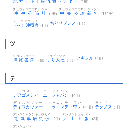
地方・小出版流通センター
(1冊)
チュウオウコウロンシャ
チュウオウコウロンシンシャ
中央公論社
中央公論新社
(1冊)
(175冊)
チュウセキシャ
ちとせプレス
(1冊)
（株）沖積舎
(1冊)
ツ
ツガルショボウ
ツリビトシャ
ツギクル
(2冊)
津軽書房
つり人社
(2冊)
(1冊)
テ
デアゴスティーニ・ジャパン
デアゴスティーニ・ジャパン
(14冊)
ディスカヴァー・トゥエンティワン
テクノス
ディスカヴァー・トゥエンティワン
テクノス
(35冊)
(1冊)
デンキシャケンキュウカイ
テンザンシュッパン
電気車研究会
天山出版
(2冊)
(2冊)
デンショバト