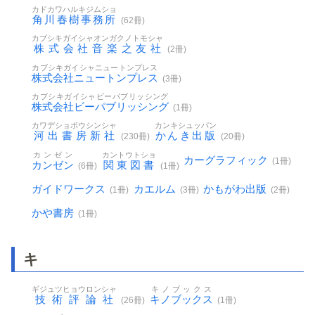
カドカワハルキジムショ
角川春樹事務所
(62冊)
カブシキガイシャオンガクノトモシャ
株式会社音楽之友社
(2冊)
カブシキガイシャニュートンプレス
株式会社ニュートンプレス
(3冊)
カブシキガイシャビーパブリッシング
株式会社ビーパブリッシング
(1冊)
カワデショボウシンシャ
カンキシュッパン
河出書房新社
かんき出版
(230冊)
(20冊)
カンゼン
カントウトショ
カーグラフィック
(1冊)
カンゼン
関東図書
(6冊)
(1冊)
ガイドワークス
カエルム
かもがわ出版
(1冊)
(3冊)
(2冊)
かや書房
(1冊)
キ
ギジュツヒョウロンシャ
キノブックス
技術評論社
キノブックス
(26冊)
(1冊)