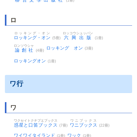
(1冊)
ロ
ロッキング・オン
ロッコウシュッパン
ロッキング・オン
六興出版
(5冊)
(1冊)
ロンソウシャ
ロッキング オン
(3冊)
論創社
(4冊)
ロッキングオン
(1冊)
ワ行
ワ
ワクセイトクチブエブックス
ワニブックス
惑星と口笛ブックス
ワニブックス
(7冊)
(22冊)
ワイワイタイランド
ワック
(1冊)
(1冊)