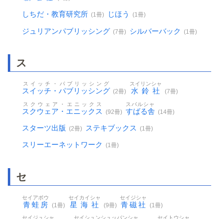
しちだ・教育研究所
じほう
(1冊)
(1冊)
ジュリアンパブリッシング
シルバーバック
(7冊)
(1冊)
ス
スイッチ・パブリッシング
スイリンシャ
スイッチ・パブリッシング
水鈴社
(2冊)
(7冊)
スクウェア・エニックス
スバルシャ
スクウェア・エニックス
すばる舎
(92冊)
(14冊)
スターツ出版
ステキブックス
(2冊)
(1冊)
スリーエーネットワーク
(1冊)
セ
セイアボウ
セイカイシャ
セイジシャ
青蛙房
星海社
青磁社
(1冊)
(9冊)
(1冊)
セイジュシャ
セイシュンシュッパンシャ
セイトウシャ