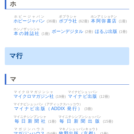
ホ
ホビージャパン
ポプラシャ
ホンアミショテン
ホビージャパン
ポプラ社
本阿弥書店
(36冊)
(62冊)
(1冊)
ホンノザッシシャ
ボーンデジタル
ほるぷ出版
(2冊)
(1冊)
本の雑誌社
(1冊)
マ行
マ
マイクロマガジンシャ
マイナビシュッパン
マイクロマガジン社
マイナビ出版
(19冊)
(12冊)
マイナビシュッパン（アディックスハッコウ）
マイナビ出版（ADDIX 発行）
(3冊)
マイニチシンブンシャ
マイニチシンブンシュッパン
毎日新聞社
毎日新聞出版
(1冊)
(15冊)
マガジンハウス
マキノシュッパンキョウト
マガジンハウス
牧野出版（京都）
(54冊)
(1冊)