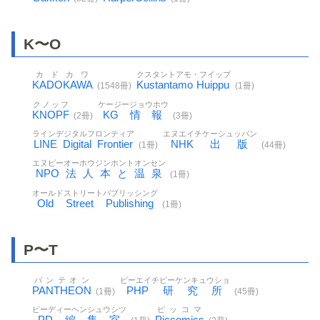
K〜O
カドカワ
クスタントアモ・フイップ
KADOKAWA
Kustantamo Huippu
(1548冊)
(1冊)
クノッフ
ケージージョウホウ
KNOPF
KG情報
(2冊)
(3冊)
ラインデジタルフロンティア
エヌエイチケーシュッパン
LINE Digital Frontier
NHK出版
(1冊)
(44冊)
エヌピーオーホウジンホントオンセン
NPO法人本と温泉
(1冊)
オールドストリートパブリッシング
Old Street Publishing
(1冊)
P〜T
パンテオン
ピーエイチピーケンキュウショ
PANTHEON
PHP研究所
(1冊)
(45冊)
ピーディーヘンシュウシツ
ピッコマ
PD編集室
Piccomics