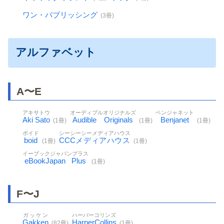
ワン・パブリッシング
(3冊)
アルファベット
A〜E
アキサトウ
オーディブルオリジナルズ
ベンジャネット
Aki Sato
Audible Originals
Benjanet
(1冊)
(1冊)
(1冊)
ボイド
シーシーシーメディアハウス
boid
CCCメディアハウス
(1冊)
(1冊)
イーブックジャパンプラス
eBookJapan Plus
(1冊)
F〜J
ガッケン
ハーパーコリンズ
Gakken
HarperCollins
(82冊)
(1冊)