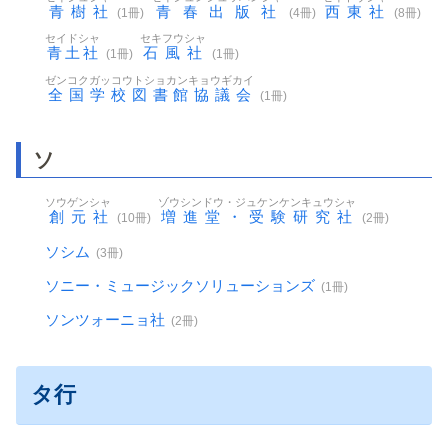
青樹社
青春出版社
西東社
(1冊)
(4冊)
(8冊)
セイドシャ
セキフウシャ
青土社
石風社
(1冊)
(1冊)
ゼンコクガッコウトショカンキョウギカイ
全国学校図書館協議会
(1冊)
ソ
ソウゲンシャ
ゾウシンドウ・ジュケンケンキュウシャ
創元社
増進堂・受験研究社
(10冊)
(2冊)
ソシム
(3冊)
ソニー・ミュージックソリューションズ
(1冊)
ソンツォーニョ社
(2冊)
タ行