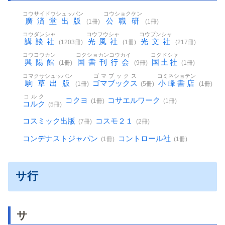
コウサイドウシュッパン
コウショクケン
廣済堂出版
公職研
(1冊)
(1冊)
コウダンシャ
コウフウシャ
コウブンシャ
講談社
光風社
光文社
(1203冊)
(1冊)
(217冊)
コウヨウカン
コクショカンコウカイ
コクドシャ
興陽館
国書刊行会
国土社
(1冊)
(9冊)
(1冊)
コマクサシュッパン
ゴマブックス
コミネショテン
駒草出版
ゴマブックス
小峰書店
(1冊)
(5冊)
(1冊)
コルク
コクヨ
コサエルワーク
(1冊)
(1冊)
コルク
(5冊)
コスミック出版
コスモ２１
(7冊)
(2冊)
コンデナストジャパン
コントロール社
(1冊)
(1冊)
サ行
サ