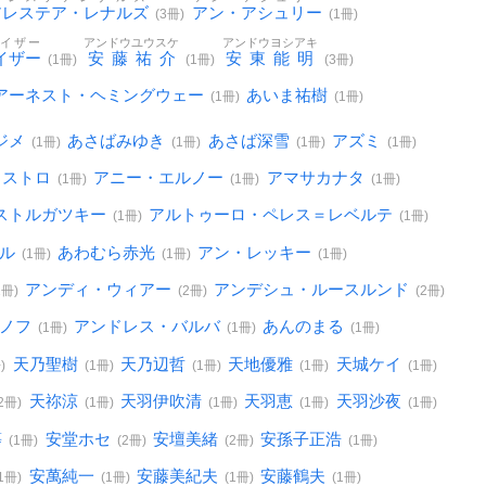
アレステア・レナルズ
アン・アシュリー
(3冊)
(1冊)
イザー
アンドウユウスケ
アンドウヨシアキ
イザー
安藤祐介
安東能明
(1冊)
(1冊)
(3冊)
アーネスト・ヘミングウェー
あいま祐樹
(1冊)
(1冊)
ジメ
あさばみゆき
あさば深雪
アズミ
(1冊)
(1冊)
(1冊)
(1冊)
カストロ
アニー・エルノー
アマサカナタ
(1冊)
(1冊)
(1冊)
ストルガツキー
アルトゥーロ・ペレス＝レベルテ
(1冊)
(1冊)
ール
あわむら赤光
アン・レッキー
(1冊)
(1冊)
(1冊)
アンディ・ウィアー
アンデシュ・ルースルンド
1冊)
(2冊)
(2冊)
ーノフ
アンドレス・バルバ
あんのまる
(1冊)
(1冊)
(1冊)
天乃聖樹
天乃辺哲
天地優雅
天城ケイ
)
(1冊)
(1冊)
(1冊)
(1冊)
天祢涼
天羽伊吹清
天羽恵
天羽沙夜
(2冊)
(1冊)
(1冊)
(1冊)
(1冊)
等
安堂ホセ
安壇美緒
安孫子正浩
(1冊)
(2冊)
(2冊)
(1冊)
安萬純一
安藤美紀夫
安藤鶴夫
(1冊)
(1冊)
(1冊)
(1冊)