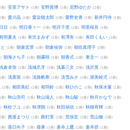
安里アサト
安野貴博
尼野ゆたか
(2冊)
(1冊)
(1冊)
(1冊)
愛川晶
愛染猫太郎
愛野史香
新井円侍
(2冊)
(1冊)
(1冊)
(1冊)
(1冊)
日日
明日香々一
明月千里
明里桜良
(1冊)
(1冊)
(1冊)
(1冊)
有明夏夫
有沢まみず
有澤有
有田くもい
(1冊)
(1冊)
(1冊)
(1冊)
ると
朝倉宏景
朝倉祐弥
朝吹真理子
(1冊)
(1冊)
(1冊)
(2冊)
朝海さち子
朝霧咲
朝香式
東圭一
)
(1冊)
(1冊)
(1冊)
(1冊)
浅倉卓弥
浅城爪牙
浅暮三文
浅沢英
(1冊)
(1冊)
(2冊)
(1冊)
浅黄斑
淡路帆希
淡雪みさ
渥美鐃児
(1冊)
(2冊)
(1冊)
(1冊)
(1冊)
見
相田美紅
相羽鈴
秋ひのこ
秋保水菓
(2冊)
(1冊)
(1冊)
(1冊)
(1冊)
秋山浩司
秋山瑞人
秋山駿
秋月かなで
(1冊)
(1冊)
(1冊)
(1冊)
(1冊)
秋杜フユ
秋津朗
秋田禎信
秋穂有輝
)
(1冊)
(1冊)
(1冊)
(1冊)
茜屋まつり
茜灯里
荒俣宏
荒山徹
(2冊)
(1冊)
(1冊)
(2冊)
(3冊)
葵日向子
葵東
蒼井上鷹
蒼井碧
(1冊)
(1冊)
(1冊)
(1冊)
(1冊)