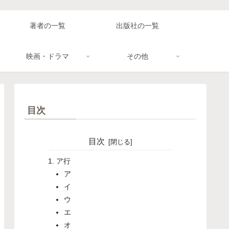
著者の一覧
出版社の一覧
映画・ドラマ
その他
目次
目次
ア行
ア
イ
ウ
エ
オ