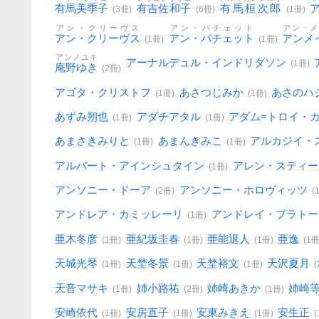
有馬美季子
有吉佐和子
有馬桓次郎
(3冊)
(6冊)
(1冊)
アン・クリーヴス
アン・パチェット
アン・メ
アン・クリーヴス
アン・パチェット
アンメ
(1冊)
(1冊)
アンノユキ
アーナルデュル・インドリダソン
(1冊)
庵野ゆき
(2冊)
アゴタ・クリストフ
あさつじみか
あさのハ
(1冊)
(1冊)
あずみ朔也
アダチアタル
アダム=トロイ・
(1冊)
(1冊)
あまさきみりと
あまんきみこ
アルカジイ・
(1冊)
(1冊)
アルバート・アインシュタイン
アレン・スティ
(1冊)
アンソニー・ドーア
アンソニー・ホロヴィッツ
(2冊)
(
アンドレア・カミッレーリ
アンドレイ・プラト
(1冊)
亜木冬彦
亜紀坂圭春
亜能退人
亜逸
(1冊)
(1冊)
(1冊)
(1冊
天城光琴
天埜冬景
天埜裕文
天沢夏月
(1冊)
(1冊)
(1冊)
天音マサキ
姉小路祐
姉崎あきか
姉崎
(1冊)
(2冊)
(1冊)
安崎依代
安房直子
安東みきえ
安生正
(1冊)
(1冊)
(1冊)