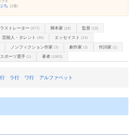
ウブチ
ぶち
(2冊)
イラストレーター
脚本家
監督
(477)
(28)
(10)
芸能人・タレント
エッセイスト
(46)
(14)
ノンフィクション作家
劇作家
作詞家
(3)
(3)
(1)
スポーツ選手
著者
(1)
(1963)
行
ラ行
ワ行
アルファベット