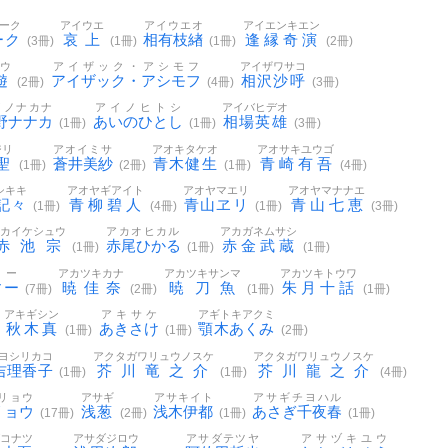
ーク
アイウエ
アイウエオ
アイエンキエン
ーク
哀上
相有枝緖
逢縁奇演
(3冊)
(1冊)
(1冊)
(2冊)
ユウ
アイザック・アシモフ
アイザワサコ
遊
アイザック・アシモフ
相沢沙呼
(2冊)
(4冊)
(3冊)
イノナカナ
アイノヒトシ
アイバヒデオ
野ナナカ
あいのひとし
相場英雄
(1冊)
(1冊)
(3冊)
ジリ
アオイミサ
アオキタケオ
アオサキユウゴ
聖
蒼井美紗
青木健生
青崎有吾
(1冊)
(2冊)
(1冊)
(4冊)
シキキ
アオヤギアイト
アオヤマエリ
アオヤマナナエ
記々
青柳碧人
青山ヱリ
青山七恵
(1冊)
(4冊)
(1冊)
(3冊)
アカイケシュウ
アカオヒカル
アカガネムサシ
赤池宗
赤尾ひかる
赤金武蔵
(1冊)
(1冊)
(1冊)
ィー
アカツキカナ
アカツキサンマ
アカツキトウワ
ィー
暁佳奈
暁刀魚
朱月十話
(7冊)
(2冊)
(1冊)
(1冊)
アキギシン
アキサケ
アギトキアクミ
秋木真
あきさけ
顎木あくみ
(1冊)
(1冊)
(2冊)
ヨシリカコ
アクタガワリュウノスケ
アクタガワリュウノスケ
吉理香子
芥川竜之介
芥川龍之介
(1冊)
(1冊)
(4冊)
リョウ
アサギ
アサキイト
アサギチヨハル
リョウ
浅葱
浅木伊都
あさぎ千夜春
(17冊)
(2冊)
(1冊)
(1冊)
ダコナツ
アサダジロウ
アサダテツヤ
アサヅキユウ