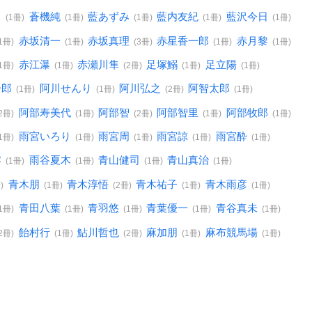
ろ
蒼機純
藍あずみ
藍内友紀
藍沢今日
(1冊)
(1冊)
(1冊)
(1冊)
(1冊)
赤坂清一
赤坂真理
赤星香一郎
赤月黎
(1冊)
(1冊)
(3冊)
(1冊)
(1冊)
赤江瀑
赤瀬川隼
足塚鰯
足立陽
(1冊)
(1冊)
(2冊)
(1冊)
(1冊)
一郎
阿川せんり
阿川弘之
阿智太郎
(1冊)
(1冊)
(2冊)
(1冊)
阿部寿美代
阿部智
阿部智里
阿部牧郎
(2冊)
(1冊)
(2冊)
(1冊)
(1冊)
雨宮いろり
雨宮周
雨宮諒
雨宮酔
(1冊)
(1冊)
(1冊)
(1冊)
(1冊)
零
雨谷夏木
青山健司
青山真治
(1冊)
(1冊)
(1冊)
(1冊)
青木朋
青木淳悟
青木祐子
青木雨彦
)
(1冊)
(2冊)
(1冊)
(1冊)
青田八葉
青羽悠
青葉優一
青谷真未
(1冊)
(1冊)
(1冊)
(1冊)
(1冊)
飴村行
鮎川哲也
麻加朋
麻布競馬場
(2冊)
(1冊)
(2冊)
(1冊)
(1冊)