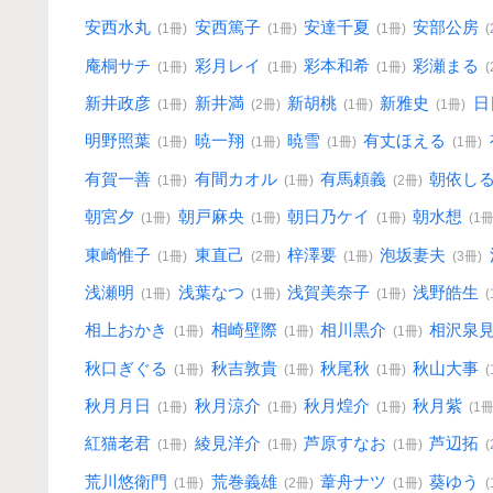
安西水丸
安西篤子
安達千夏
安部公房
(1冊)
(1冊)
(1冊)
庵桐サチ
彩月レイ
彩本和希
彩瀬まる
(1冊)
(1冊)
(1冊)
新井政彦
新井満
新胡桃
新雅史
日
(1冊)
(2冊)
(1冊)
(1冊)
明野照葉
暁一翔
暁雪
有丈ほえる
(1冊)
(1冊)
(1冊)
(1冊)
有賀一善
有間カオル
有馬頼義
朝依し
(1冊)
(1冊)
(2冊)
朝宮夕
朝戸麻央
朝日乃ケイ
朝水想
(1冊)
(1冊)
(1冊)
(1冊
東崎惟子
東直己
梓澤要
泡坂妻夫
(1冊)
(2冊)
(1冊)
(3冊)
浅瀬明
浅葉なつ
浅賀美奈子
浅野皓生
(1冊)
(1冊)
(1冊)
相上おかき
相崎壁際
相川黒介
相沢泉
(1冊)
(1冊)
(1冊)
秋口ぎぐる
秋吉敦貴
秋尾秋
秋山大事
(1冊)
(1冊)
(1冊)
秋月月日
秋月涼介
秋月煌介
秋月紫
(1冊)
(1冊)
(1冊)
(1冊
紅猫老君
綾見洋介
芦原すなお
芦辺拓
(1冊)
(1冊)
(1冊)
荒川悠衛門
荒巻義雄
葦舟ナツ
葵ゆう
(1冊)
(2冊)
(1冊)