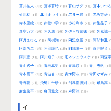
蒼井祐人
蒼塚蒼時
蒼山サグ
蒼木いつ
(1冊)
(1冊)
(1冊)
虻川枕
赤井まつり
赤井三尋
赤坂憲雄
(1冊)
(1冊)
(1冊)
赤木里絵
赤松中学
赤松利市
赤染晶子
(1冊)
(1冊)
(2冊)
逢空万太
阿久悠
阿佐ヶ谷姉妹
阿嘉誠
(1冊)
(1冊)
(1冊)
阿月まひる
阿樹翔
阿澄森羅
阿部和重
(1冊)
(1冊)
(1冊)
阿部考二
阿部謹也
阿部陽一
雨井呼音
(1冊)
(1冊)
(1冊)
雨川恵
雨川透子
雨木シュウスケ
雨森
(1冊)
(1冊)
(1冊)
青山透子
青島幸男
青島顕
青川志帆
(1冊)
(1冊)
(1冊)
(1冊
青本雪平
青波杏
青海野灰
青田かずみ
(2冊)
(1冊)
(2冊)
青野聰
飛鳥井千砂
飛鳥部勝則
飛鳥高
(2冊)
(1冊)
(1冊)
麻生俊平
麻田雅文
麻野涼
(1冊)
(1冊)
(1冊)
イ