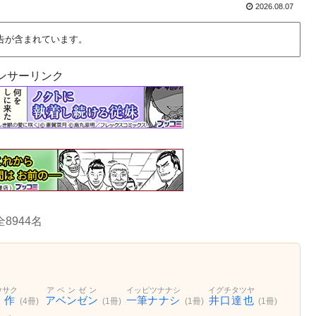
2026.08.07
告が含まれています。
ンサーリンク
全8944名
ウサク
アベンゼン
イッピツナナシ
イグチタツヤ
久作
アベンゼン
一筆ナナシ
井口達也
(4冊)
(1冊)
(1冊)
(1冊)