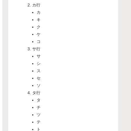
カ行
カ
キ
ク
ケ
コ
サ行
サ
シ
ス
セ
ソ
タ行
タ
チ
ツ
テ
ト