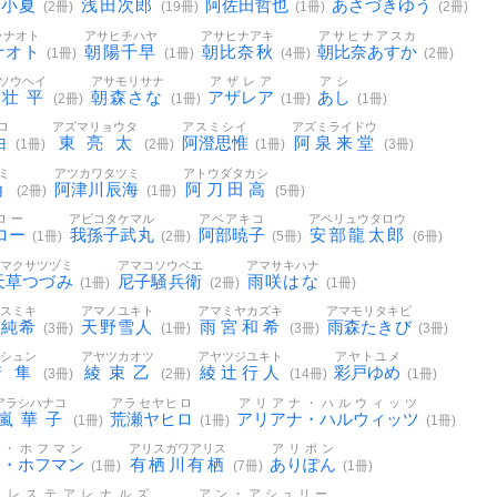
田小夏
浅田次郎
阿佐田哲也
あさづきゆう
(2冊)
(19冊)
(1冊)
(2冊)
ラナオト
アサヒチハヤ
アサヒナアキ
アサヒナアスカ
ナオト
朝陽千早
朝比奈秋
朝比奈あすか
(1冊)
(1冊)
(4冊)
(2冊)
ソウヘイ
アサモリサナ
アザレア
アシ
壮平
朝森さな
アザレア
あし
(2冊)
(1冊)
(1冊)
(1冊)
ロ
アズマリョウタ
アスミシイ
アズミライドウ
白
東亮太
阿澄思惟
阿泉来堂
(1冊)
(2冊)
(1冊)
(3冊)
ミ
アツカワタツミ
アトウダタカシ
角
阿津川辰海
阿刀田高
(2冊)
(1冊)
(5冊)
ロー
アビコタケマル
アベアキコ
アベリュウタロウ
ロー
我孫子武丸
阿部暁子
安部龍太郎
(1冊)
(2冊)
(5冊)
(6冊)
アマクサツヅミ
アマコソウベエ
アマサキハナ
天草つづみ
尼子騒兵衛
雨咲はな
(1冊)
(2冊)
(1冊)
ノスミキ
アマノユキト
アマミヤカズキ
アマモリタキビ
野純希
天野雪人
雨宮和希
雨森たきび
(3冊)
(1冊)
(3冊)
(3冊)
キシュン
アヤツカオツ
アヤツジユキト
アヤトユメ
崎隼
綾束乙
綾辻行人
彩戸ゆめ
(3冊)
(2冊)
(14冊)
(1冊)
アラシハナコ
アラセヤヒロ
アリアナ・ハルウィッツ
嵐華子
荒瀬ヤヒロ
アリアナ・ハルウィッツ
(1冊)
(1冊)
(1冊)
ス・ホフマン
アリスガワアリス
アリポン
ス・ホフマン
有栖川有栖
ありぽん
(1冊)
(7冊)
(1冊)
アレステアレナルズ
アン・アシュリー