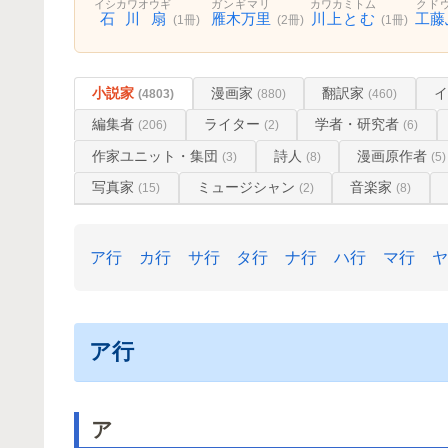
イシカワオウギ
ガンギマリ
カワカミトム
クド
石川扇
雁木万里
川上とむ
工藤
(1冊)
(2冊)
(1冊)
小説家
漫画家
翻訳家
(4803)
(880)
(460)
編集者
ライター
学者・研究者
(206)
(2)
(6)
作家ユニット・集団
詩人
漫画原作者
(3)
(8)
(5)
写真家
ミュージシャン
音楽家
(15)
(2)
(8)
ア行
カ行
サ行
タ行
ナ行
ハ行
マ行
ヤ
ア行
ア