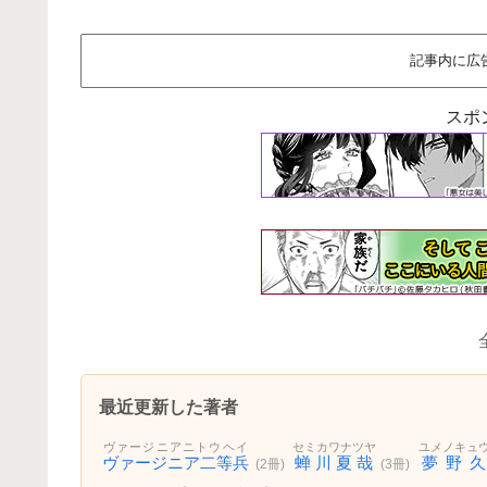
記事内に広
スポ
最近更新した著者
ヴァージニアニトウヘイ
セミカワナツヤ
ユメノキュ
ヴァージニア二等兵
蝉川夏哉
夢野
(2冊)
(3冊)