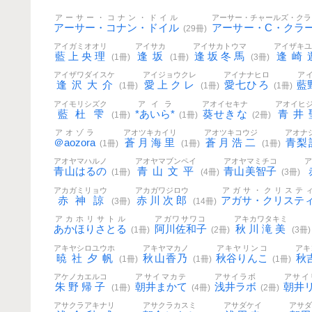
アーサー・コナン・ドイル
アーサー・チャールズ・クラ
アーサー・コナン・ドイル
アーサー・C・クラ
(29冊)
アイガミオオリ
アイサカ
アイサカトウマ
アイザキ
藍上央理
逢坂
逢坂冬馬
逢崎
(1冊)
(1冊)
(3冊)
アイザワダイスケ
アイジョウクレ
アイナナヒロ
ア
逢沢大介
愛上クレ
愛七ひろ
藍
(1冊)
(1冊)
(1冊)
アイモリシズク
アイラ
アオイセキナ
アオイヒ
藍杜雫
*あいら*
葵せきな
青井
(1冊)
(1冊)
(2冊)
アオゾラ
アオツキカイリ
アオツキコウジ
アオナ
＠aozora
蒼月海里
蒼月浩二
青梨
(1冊)
(1冊)
(1冊)
アオヤマハルノ
アオヤマブンペイ
アオヤマミチコ
青山はるの
青山文平
青山美智子
(1冊)
(4冊)
(3冊)
アカガミリョウ
アカガワジロウ
アガサ・クリステ
赤神諒
赤川次郎
アガサ・クリステ
(3冊)
(14冊)
アカホリサトル
アガワサワコ
アキカワタキミ
あかほりさとる
阿川佐和子
秋川滝美
(1冊)
(2冊)
(3冊)
アキヤシロユウホ
アキヤマカノ
アキヤリンコ
アキ
暁社夕帆
秋山香乃
秋谷りんこ
秋
(1冊)
(1冊)
(1冊)
アケノカエルコ
アサイマカテ
アサイラボ
アサイ
朱野帰子
朝井まかて
浅井ラボ
朝井
(1冊)
(4冊)
(2冊)
アサクラアキナリ
アサクラカスミ
アサダケイ
アサ