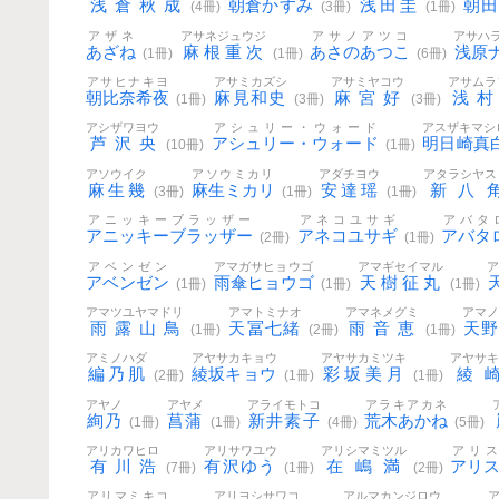
浅倉秋成
朝倉かすみ
浅田圭
朝
(4冊)
(3冊)
(1冊)
アザネ
アサネジュウジ
アサノアツコ
アサハ
あざね
麻根重次
あさのあつこ
浅原
(1冊)
(1冊)
(6冊)
アサヒナキヨ
アサミカズシ
アサミヤコウ
アサムラ
朝比奈希夜
麻見和史
麻宮好
浅村
(1冊)
(3冊)
(3冊)
アシザワヨウ
アシュリー・ウォード
アスザキマシ
芦沢央
アシュリー・ウォード
明日崎真
(10冊)
(1冊)
アソウイク
アソウミカリ
アダチヨウ
アタラシヤス
麻生幾
麻生ミカリ
安達瑶
新八
(3冊)
(1冊)
(1冊)
アニッキーブラッザー
アネコユサギ
アバタ
アニッキーブラッザー
アネコユサギ
アバタ
(2冊)
(1冊)
アベンゼン
アマガサヒョウゴ
アマギセイマル
アベンゼン
雨傘ヒョウゴ
天樹征丸
(1冊)
(1冊)
(1冊)
アマツユヤマドリ
アマトミナオ
アマネメグミ
アマ
雨露山鳥
天冨七緒
雨音恵
天
(1冊)
(2冊)
(1冊)
アミノハダ
アヤサカキョウ
アヤサカミツキ
アヤサ
編乃肌
綾坂キョウ
彩坂美月
綾
(2冊)
(1冊)
(1冊)
アヤノ
アヤメ
アライモトコ
アラキアカネ
絢乃
菖蒲
新井素子
荒木あかね
(1冊)
(1冊)
(4冊)
(5冊)
アリカワヒロ
アリサワユウ
アリシマミツル
アリ
有川浩
有沢ゆう
在嶋満
アリ
(7冊)
(1冊)
(2冊)
アリマミキコ
アリヨシサワコ
アルマカンジロウ