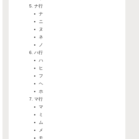
ナ行
ナ
ニ
ヌ
ネ
ノ
ハ行
ハ
ヒ
フ
ヘ
ホ
マ行
マ
ミ
ム
メ
モ