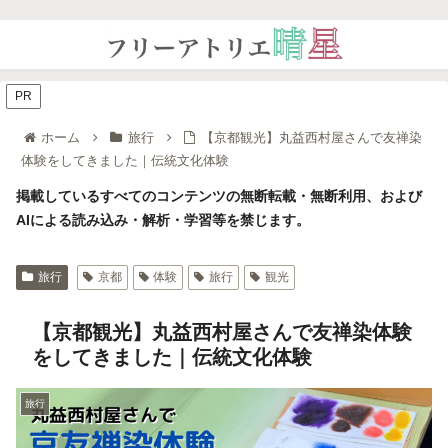
PR
ホーム
旅行
【京都観光】丸益西村屋さんで友禅染
体験をしてきました｜伝統文化体験
掲載しているすべてのコンテンツの無断転載・無断利用、および
AIによる読み込み・解析・学習等を禁じます。
旅行
京都
体験
旅行
観光
【京都観光】丸益西村屋さんで友禅染体験
をしてきました｜伝統文化体験
旅行