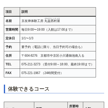
項目
説明
まるます
にしむらや
名前
京友禅体験工房
丸益
西村屋
営業時間
毎日9:00〜19:00（入館は17:00まで）
定休日
1/1〜1/3
予約
要予約（電話に限り、当日予約可の場合も）
住所
〒604-8276 京都市中京区小川通御池南入る
TEL
075-211-3273 （受付9:00～18:00、最終19:00まで）
FAX
075-221-1967 （24時間受付）
体験できるコース
所要時