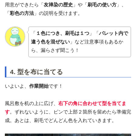
用意ができたら「
友禅染の歴史
」や「
刷毛の使い方
」、
「
彩色の方法
」の説明を受けます。
「
１色につき、刷毛は１つ
」「
パレット内で
違う色を混ぜない
」など注意事項もあるか
ら、漏らさず聞こう！
4. 型を布に当てる
いよいよ、
作業開始
です！
風呂敷を机の上に広げ、
右下の角に合わせて型を当てま
す
。ずれないように、ピンで上部２箇所を留めたら準備完
成。あとは、刷毛でどんどん色を入れていきます。