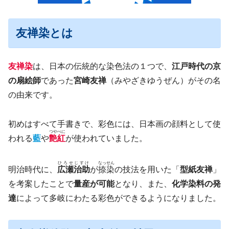
友禅染とは
友禅染
は、日本の伝統的な染色法の１つで、
江戸時代の京
の扇絵師
であった
宮崎
友禅
（みやざきゆうぜん）がその名
の由来です。
初めはすべて手書きで、彩色には、日本画の顔料として使
つやべに
われる
藍
や
艶紅
が使われていました。
ひろせじすけ
なっせん
明治時代に、
広瀬治助
が
捺染
の技法を用いた「
型紙友禅
」
を考案したことで
量産が可能
となり、また、
化学染料の発
達
によって多岐にわたる彩色ができるようになりました。