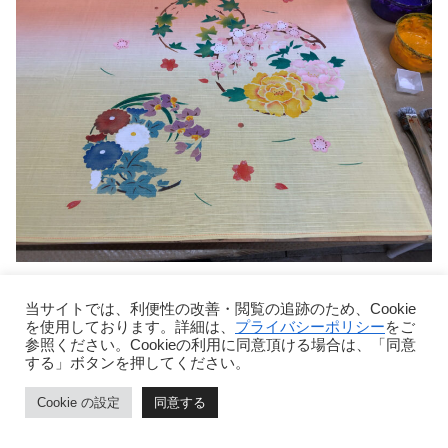
型6枚目完了後
当サイトでは、利便性の改善・閲覧の追跡のため、Cookie
を使用しております。詳細は、
プライバシーポリシー
をご
参照ください。Cookieの利用に同意頂ける場合は、「同意
線と花がめちゃくちゃずれました！
する」ボタンを押してください。
が、細かいことは気にしない性格のため、このまま突き進
Cookie の設定
同意する
みました。
ホーム
目次
ページトップ
シェア
メニュー