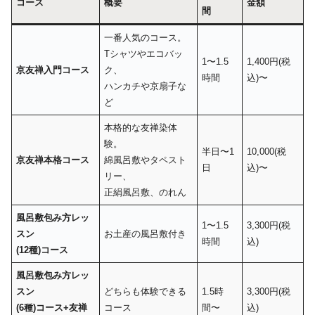
コース
概要
金額
間
一番人気のコース。
Tシャツやエコバッ
1〜1.5
1,400円(税
京友禅入門コース
ク、
時間
込)〜
ハンカチや京扇子な
ど
本格的な友禅染体
験。
半日〜1
10,000(税
京友禅本格コース
綿風呂敷やタペスト
日
込)〜
リー、
正絹風呂敷、のれん
風呂敷包み方レッ
1〜1.5
3,300円(税
スン
お土産の風呂敷付き
時間
込)
(12種)コース
風呂敷包み方レッ
スン
どちらも体験できる
1.5時
3,300円(税
(6種)コース+友禅
コース
間〜
込)