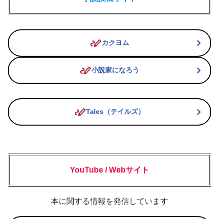
stylus_note
カクヨム
stylus_note
小説家になろう
stylus_note
Tales（テイルズ）
YouTube / Webサイト
本に関する情報を発信しています