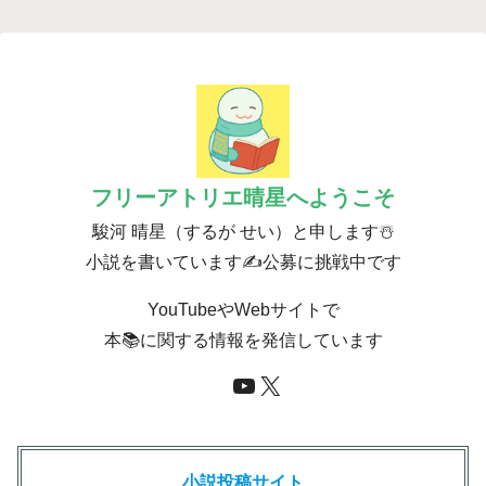
フリーアトリエ晴星
へようこそ
駿河 晴星（するが せい）と申します☃️
小説を書いています✍️公募に挑戦中です
YouTubeやWebサイトで
本📚に関する情報を発信しています
YouTube
X
小説投稿サイト