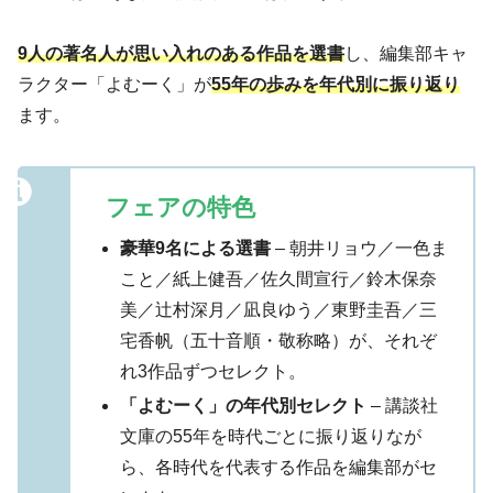
9人の著名人が思い入れのある作品を選書
し、編集部キャ
ラクター「よむーく」が
55年の歩みを年代別に振り返り
ます。
フェアの特色
豪華9名による選書
– 朝井リョウ／一色ま
こと／紙上健吾／佐久間宣行／鈴木保奈
美／辻村深月／凪良ゆう／東野圭吾／三
宅香帆（五十音順・敬称略）が、それぞ
れ3作品ずつセレクト。
「よむーく」の年代別セレクト
– 講談社
文庫の55年を時代ごとに振り返りなが
ら、各時代を代表する作品を編集部がセ