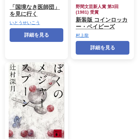
「国境なき医師団」
野間文芸新人賞 第3回
(1981) 受賞
を見に行く
新装版 コインロッカ
いとうせいこう
ー・ベイビーズ
詳細を見る
村上龍
詳細を見る