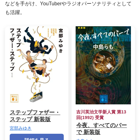
などを手がけ、YouTuberやラジオパーソナリティとして
も活躍。
ステップファザー・
吉川英治文学新人賞 第13
回(1992) 受賞
ステップ 新装版
今夜、すべてのバー
宮部みゆき
で 新装版