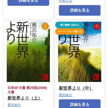
詳細を見る
中島らも
詳細を見る
電子書籍で読める
オーディブルで聴ける
日本SF大賞 第29回(2008)
新世界より（中）
大賞
貴志祐介
新世界より（上）
詳細を見る
貴志祐介