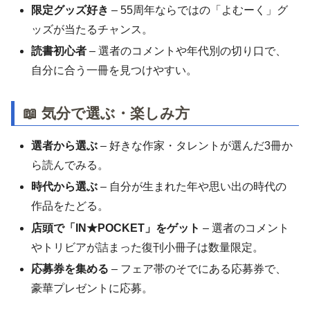
限定グッズ好き
– 55周年ならではの「よむーく」グ
ッズが当たるチャンス。
読書初心者
– 選者のコメントや年代別の切り口で、
自分に合う一冊を見つけやすい。
📖 気分で選ぶ・楽しみ方
選者から選ぶ
– 好きな作家・タレントが選んだ3冊か
ら読んでみる。
時代から選ぶ
– 自分が生まれた年や思い出の時代の
作品をたどる。
店頭で「IN★POCKET」をゲット
– 選者のコメント
やトリビアが詰まった復刊小冊子は数量限定。
応募券を集める
– フェア帯のそでにある応募券で、
豪華プレゼントに応募。