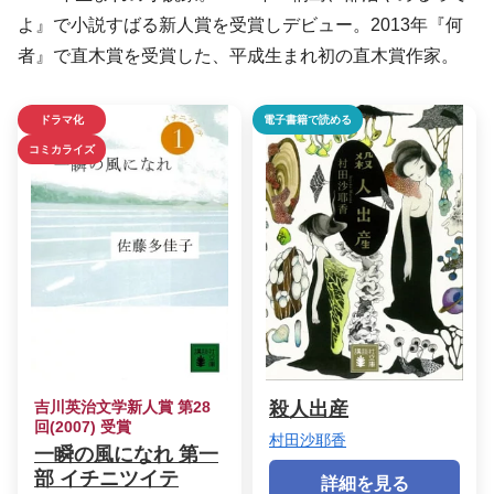
よ』で小説すばる新人賞を受賞しデビュー。2013年『何
者』で直木賞を受賞した、平成生まれ初の直木賞作家。
ドラマ化
電子書籍で読める
コミカライズ
吉川英治文学新人賞 第28
殺人出産
回(2007) 受賞
村田沙耶香
一瞬の風になれ 第一
部 イチニツイテ
詳細を見る