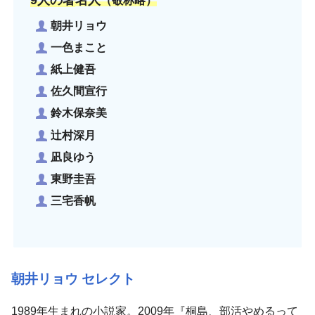
（敬称略）
朝井リョウ
一色まこと
紙上健吾
佐久間宣行
鈴木保奈美
辻村深月
凪良ゆう
東野圭吾
三宅香帆
朝井リョウ セレクト
1989年生まれの小説家。2009年『桐島、部活やめるって