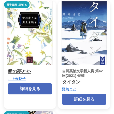
電子書籍で読める
愛の夢とか
吉川英治文学新人賞 第42
回(2021) 候補
川上未映子
タイタン
詳細を見る
野﨑まど
詳細を見る