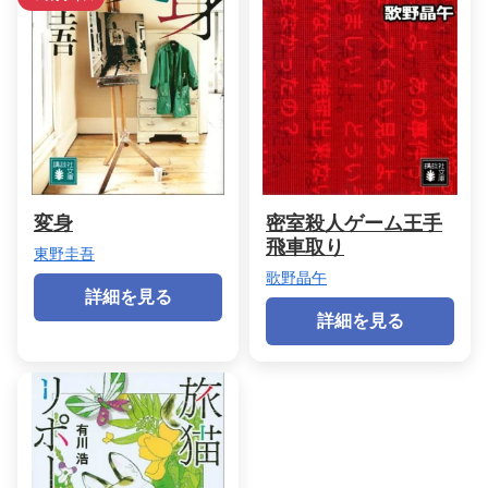
変身
密室殺人ゲーム王手
飛車取り
東野圭吾
歌野晶午
詳細を見る
詳細を見る