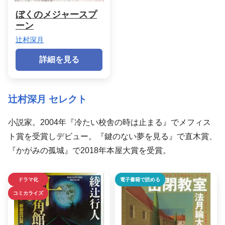
ぼくのメジャースプ
ーン
辻村深月
詳細を見る
辻村深月 セレクト
小説家。2004年『冷たい校舎の時は止まる』でメフィス
ト賞を受賞しデビュー。『鍵のない夢を見る』で直木賞、
『かがみの孤城』で2018年本屋大賞を受賞。
ドラマ化
電子書籍で読める
コミカライズ