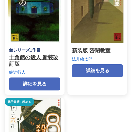
館シリーズ1作目
新装版 密閉教室
十角館の殺人 新装改
法月綸太郎
訂版
詳細を見る
綾辻行人
詳細を見る
電子書籍で読める