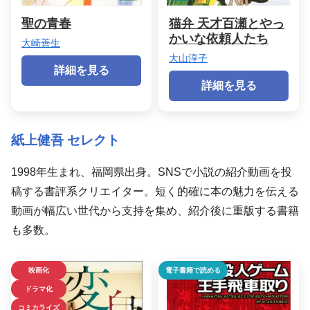
聖の青春
猫弁 天才百瀬とやっ
かいな依頼人たち
大崎善生
大山淳子
詳細を見る
詳細を見る
紙上健吾 セレクト
1998年生まれ、福岡県出身。SNSで小説の紹介動画を投
稿する書評系クリエイター。短く的確に本の魅力を伝える
動画が幅広い世代から支持を集め、紹介後に重版する書籍
も多数。
映画化
電子書籍で読める
ドラマ化
コミカライズ