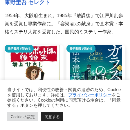
東野圭吾 セレクト
1958年、大阪府生まれ。1985年『放課後』で江戸川乱歩
賞を受賞し専業作家に。『容疑者χの献身』で直木賞・本
格ミステリ大賞を受賞した、国民的ミステリー作家。
電子書籍で読める
電子書籍で読める
当サイトでは、利便性の改善・閲覧の追跡のため、Cookie
を使用しております。詳細は、
プライバシーポリシー
をご
参照ください。Cookieの利用に同意頂ける場合は、「同意
する」ボタンを押してください。
Cookie の設定
同意する
モッキンポット師の
ガラスの城 新装版
ホーム
目次
ページトップ
シェア
メニュー