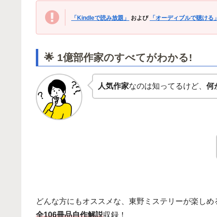
「Kindleで読み放題」
および
「オーディブルで聴ける
🌟 1億部作家のすべてがわかる!
人気作家
なのは知ってるけど、
何
どんな方にもオススメな、東野ミステリーが楽しめ
全106冊品自作解説
収録！