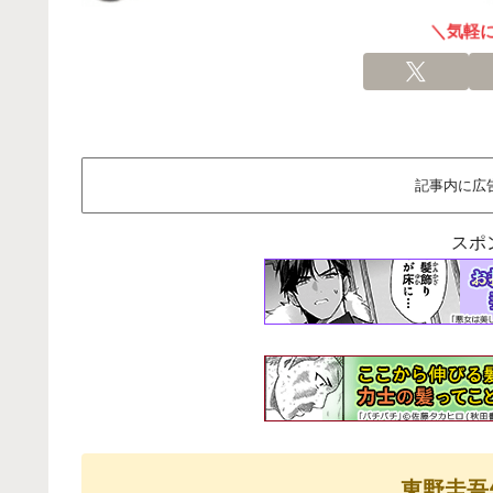
＼気軽
記事内に広
スポ
東野圭吾