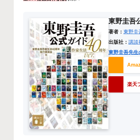
東野圭吾公
著者：
東野圭
出版社：
講談
東野圭吾先生
Am
楽天ブ