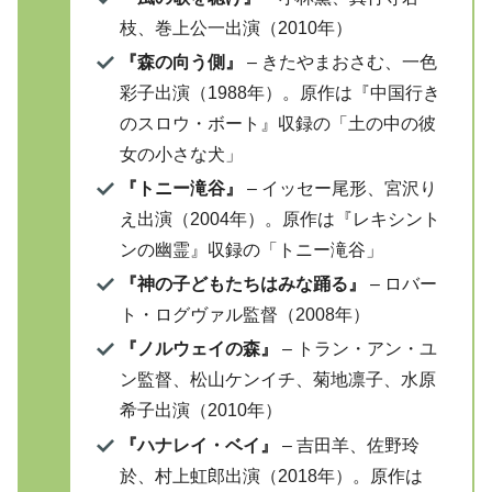
枝、巻上公一出演（2010年）
『森の向う側』
– きたやまおさむ、一色
彩子出演（1988年）。原作は『中国行き
のスロウ・ボート』収録の「土の中の彼
女の小さな犬」
『トニー滝谷』
– イッセー尾形、宮沢り
え出演（2004年）。原作は『レキシント
ンの幽霊』収録の「トニー滝谷」
『神の子どもたちはみな踊る』
– ロバー
ト・ログヴァル監督（2008年）
『ノルウェイの森』
– トラン・アン・ユ
ン監督、松山ケンイチ、菊地凛子、水原
希子出演（2010年）
『ハナレイ・ベイ』
– 吉田羊、佐野玲
於、村上虹郎出演（2018年）。原作は