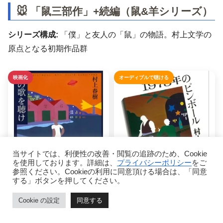
🐭 「鼠三部作」+続編（鼠&羊シリーズ）
シリーズ構成:
「僕」と友人の「鼠」の物語。村上文学の
原点となる初期作品群
映画化
オーディブルで聴ける
当サイトでは、利便性の改善・閲覧の追跡のため、Cookie
を使用しております。詳細は、
プライバシーポリシー
をご
参照ください。Cookieの利用に同意頂ける場合は、「同意
する」ボタンを押してください。
Cookie の設定
同意する
デビュー作。鼠&羊シリー
鼠&羊シリーズ2作目
ズ1作目
ホーム
目次
ページトップ
シェア
メニュー
1973年のピンボール