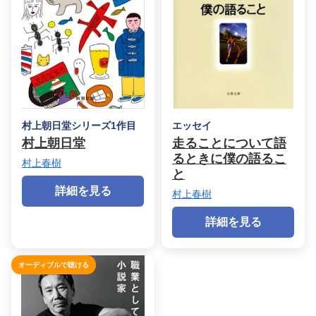
村上朝日堂シリーズ1作目
エッセイ
村上朝日堂
走ることについて語
るときに僕の語るこ
村上春樹
と
詳細を見る
村上春樹
詳細を見る
オーディブルで聴ける