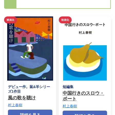
映画化
映画化
デビュー作。鼠&羊シリー
短編集
ズ1作目
中国行きのスロウ・
風の歌を聴け
ボート
村上春樹
村上春樹