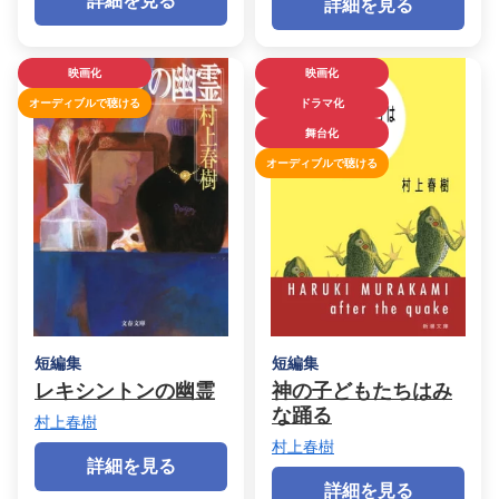
詳細を見る
詳細を見る
映画化
映画化
オーディブルで聴ける
ドラマ化
舞台化
オーディブルで聴ける
短編集
短編集
レキシントンの幽霊
神の子どもたちはみ
な踊る
村上春樹
村上春樹
詳細を見る
詳細を見る