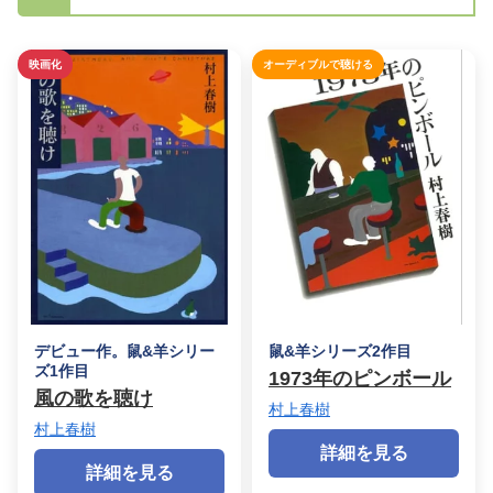
映画化
オーディブルで聴ける
デビュー作。鼠&羊シリー
鼠&羊シリーズ2作目
ズ1作目
1973年のピンボール
風の歌を聴け
村上春樹
村上春樹
詳細を見る
詳細を見る