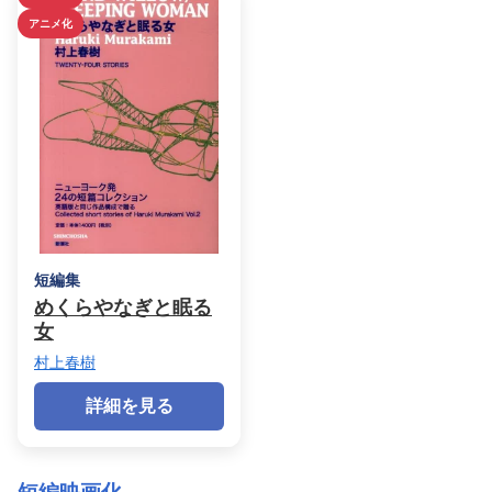
アニメ化
短編集
めくらやなぎと眠る
女
村上春樹
詳細を見る