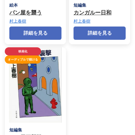
絵本
短編集
パン屋を襲う
カンガルー日和
村上春樹
村上春樹
詳細を見る
詳細を見る
映画化
オーディブルで聴ける
短編集