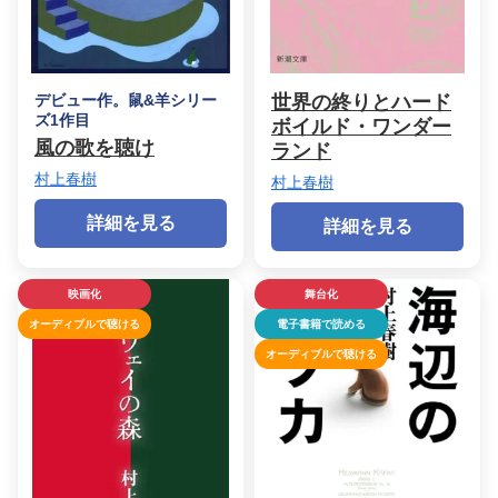
デビュー作。鼠&羊シリー
世界の終りとハード
ズ1作目
ボイルド・ワンダー
風の歌を聴け
ランド
村上春樹
村上春樹
詳細を見る
詳細を見る
映画化
舞台化
オーディブルで聴ける
電子書籍で読める
オーディブルで聴ける