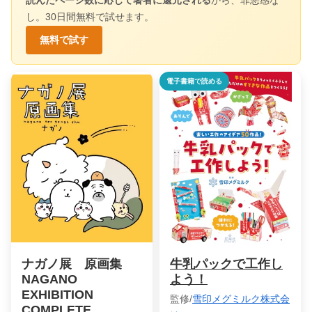
読んだページ数に応じて著者に還元される
から、罪悪感な
し。30日間無料で試せます。
無料で試す
電子書籍で読める
ナガノ展 原画集
牛乳パックで工作し
NAGANO
よう！
EXHIBITION
監修/
雪印メグミルク株式会
COMPLETE