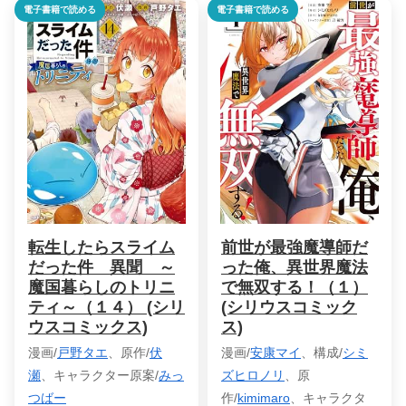
電子書籍で読める
電子書籍で読める
転生したらスライム
前世が最強魔導師だ
だった件 異聞 ～
った俺、異世界魔法
魔国暮らしのトリニ
で無双する！（１）
ティ～（１４） (シリ
(シリウスコミック
ウスコミックス)
ス)
漫画/
戸野タエ
、原作/
伏
漫画/
安康マイ
、構成/
シミ
瀬
、キャラクター原案/
みっ
ズヒロノリ
、原
つばー
作/
kimimaro
、キャラクタ