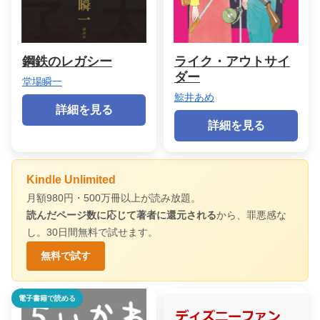
鋼鉄のレガシー
ライク・アウトサイ
ダー
堂場瞬一
鯨井あめ
詳細を見る
詳細を見る
Kindle Unlimited
月額980円・500万冊以上が読み放題。
読んだページ数に応じて著者に還元される
から、罪悪感な
し。30日間無料で試せます。
無料で試す
電子書籍で読める