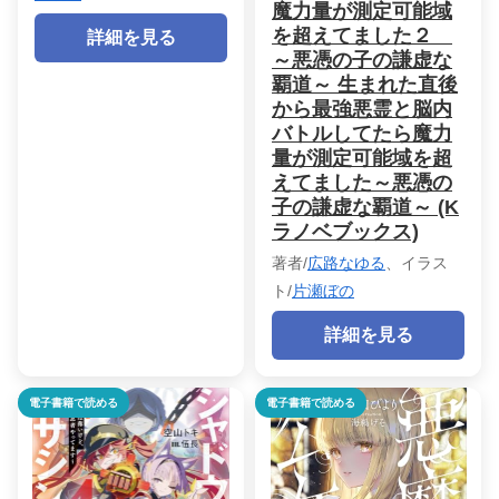
魔力量が測定可能域
を超えてました２
詳細を見る
～悪憑の子の謙虚な
覇道～ 生まれた直後
から最強悪霊と脳内
バトルしてたら魔力
量が測定可能域を超
えてました～悪憑の
子の謙虚な覇道～ (K
ラノベブックス)
著者/
広路なゆる
、イラス
ト/
片瀬ぼの
詳細を見る
電子書籍で読める
電子書籍で読める