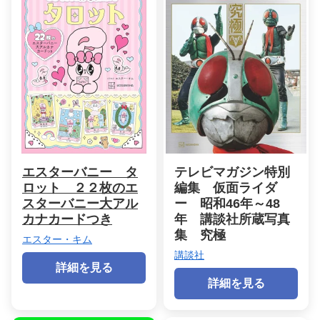
エスターバニー タ
テレビマガジン特別
ロット ２２枚のエ
編集 仮面ライダ
スターバニー大アル
ー 昭和46年～48
カナカードつき
年 講談社所蔵写真
集 究極
エスター・キム
講談社
詳細を見る
詳細を見る