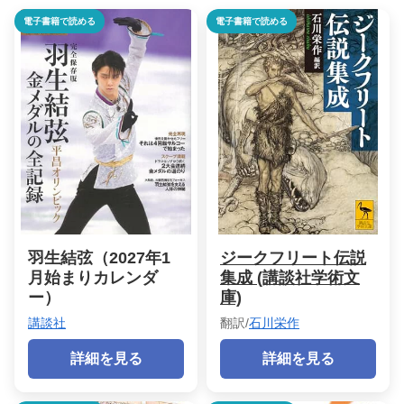
電子書籍で読める
電子書籍で読める
羽生結弦（2027年1
ジークフリート伝説
月始まりカレンダ
集成 (講談社学術文
ー）
庫)
講談社
翻訳/
石川栄作
詳細を見る
詳細を見る