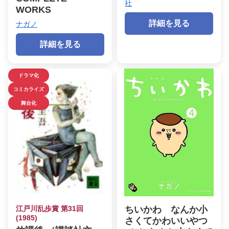
社
WORKS
詳細を見る
ナガノ
詳細を見る
ドラマ化
コミカライズ
舞台化
江戸川乱歩賞 第31回
ちいかわ なんか小
(1985)
さくてかわいいやつ