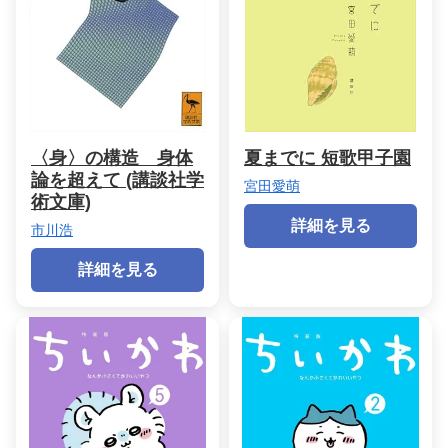
〈身〉の構造 身体
夏までに 短歌甲子園
論を超えて (講談社学
宮田愛萌
術文庫)
詳細を見る
市川浩
詳細を見る