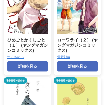
ひめごとかくしごと
ローワライ（２） (ヤ
（１） (ヤングマガジ
ングマガジンコミッ
ンコミックス)
クス)
つくものい
雪野朝哉
詳細を見る
詳細を見る
電子書籍で読める
電子書籍で読める