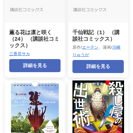
薫る花は凛と咲く
千仙戦記（1） （講
（24） （講談社コミ
談社コミックス）
ックス）
原作/
エーテン
、漫画/
川崎
三香見サカ
りゅうが
詳細を見る
詳細を見る