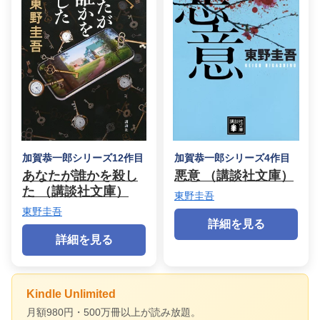
加賀恭一郎シリーズ12作目
加賀恭一郎シリーズ4作目
あなたが誰かを殺し
悪意 （講談社文庫）
た （講談社文庫）
東野圭吾
東野圭吾
詳細を見る
詳細を見る
Kindle Unlimited
月額980円・500万冊以上が読み放題。