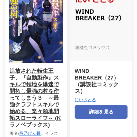
追放された転生王
WIND
子、『自動製作』ス
BREAKER（27）
キルで領地を爆速で
（講談社コミック
開拓し最強の村を作
ス）
ってしまう３ ～最
にいさとる
強クラフトスキルで
始める、楽々領地開
詳細を見る
拓スローライフ～ (K
ラノベブックス)
著者/
熊乃げん骨
、イラス