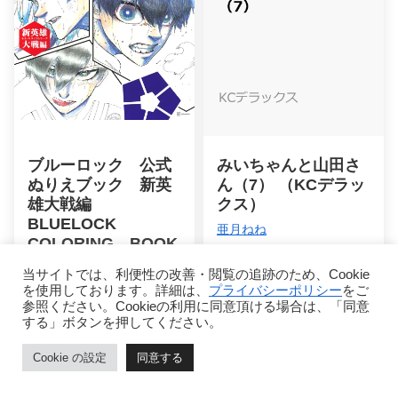
ブルーロック 公式
みいちゃんと山田さ
ぬりえブック 新英
ん（7） （KCデラッ
雄大戦編
クス）
BLUELOCK
亜月ねね
COLORING BOOK
詳細を見る
著者/
講談社
、原作/
金城宗
当サイトでは、利便性の改善・閲覧の追跡のため、Cookie
幸
、漫画/
ノ村優介
を使用しております。詳細は、
プライバシーポリシー
をご
参照ください。Cookieの利用に同意頂ける場合は、「同意
する」ボタンを押してください。
詳細を見る
Cookie の設定
同意する
ホーム
ページトップ
シェア
メニュー
Kindle Unlimited