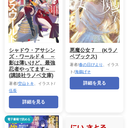
シャドウ・アサシン
悪魔公女７ (Kラノ
ズ・ワールド４ ～
ベブックス)
影は薄いけど、最強
著者/
春の日びより
、イラス
忍者やってます～
ト/
海鵜げそ
(講談社ラノベ文庫)
詳細を見る
著者/
空山トキ
、イラスト/
伍長
詳細を見る
電子書籍で読める