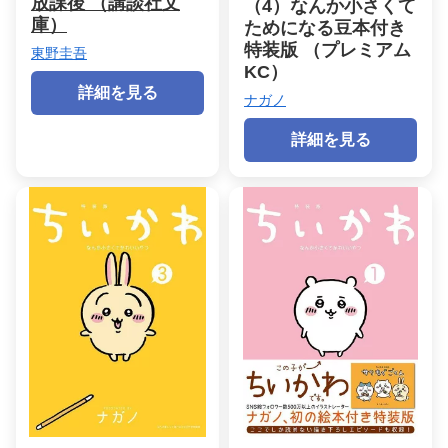
放課後 （講談社文
（4）なんか小さくて
庫）
ためになる豆本付き
特装版 （プレミアム
東野圭吾
KC）
詳細を見る
ナガノ
詳細を見る