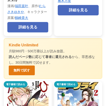
雁木万里
漫画/
福田直叶
、原作/
むら
詳細を見る
さきゆきや
、キャラクター
原案/
鶴崎貴大
詳細を見る
Kindle Unlimited
月額980円・500万冊以上が読み放題。
読んだページ数に応じて著者に還元される
から、罪悪感な
し。30日間無料で試せます。
無料で試す
電子書籍で読める
電子書籍で読める