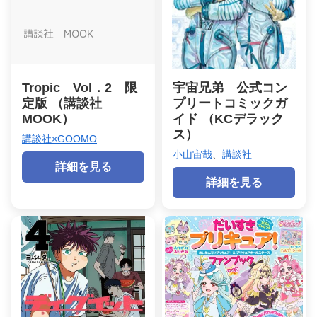
Tropic Vol．2 限
宇宙兄弟 公式コン
定版 （講談社
プリートコミックガ
MOOK）
イド （KCデラック
ス）
講談社×GOOMO
小山宙哉
、
講談社
詳細を見る
詳細を見る