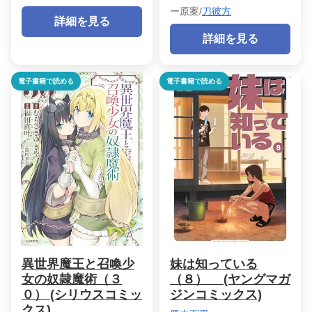
ー原案/
刀彼方
詳細を見る
詳細を見る
電子書籍で読める
電子書籍で読める
異世界魔王と召喚少
妹は知っている
女の奴隷魔術（３
（８） (ヤングマガ
０） (シリウスコミッ
ジンコミックス)
クス)