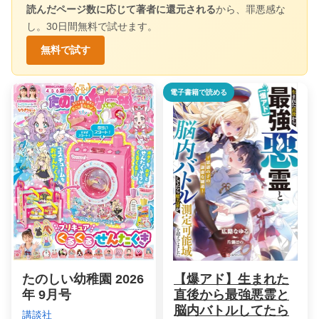
読んだページ数に応じて著者に還元される
から、罪悪感な
し。30日間無料で試せます。
無料で試す
電子書籍で読める
たのしい幼稚園 2026
【爆アド】生まれた
年 9月号
直後から最強悪霊と
脳内バトルしてたら
講談社