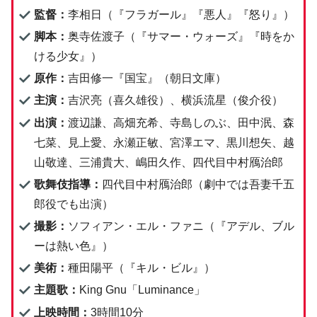
監督：
李相日（『フラガール』『悪人』『怒り』）
脚本：
奥寺佐渡子（『サマー・ウォーズ』『時をか
ける少女』）
原作：
吉田修一『国宝』（朝日文庫）
主演：
吉沢亮（喜久雄役）、横浜流星（俊介役）
出演：
渡辺謙、高畑充希、寺島しのぶ、田中泯、森
七菜、見上愛、永瀬正敏、宮澤エマ、黒川想矢、越
山敬達、三浦貴大、嶋田久作、四代目中村鴈治郎
歌舞伎指導：
四代目中村鴈治郎（劇中では吾妻千五
郎役でも出演）
撮影：
ソフィアン・エル・ファニ（『アデル、ブル
ーは熱い色』）
美術：
種田陽平（『キル・ビル』）
主題歌：
King Gnu「Luminance」
上映時間：
3時間10分