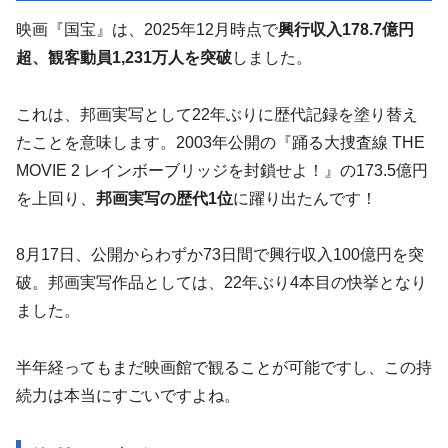
映画『国宝』は、2025年12月時点で
興行収入178.7億円
超、観客動員1,231万人を突破
しました。
これは、邦画実写として22年ぶりに歴代記録を塗り替え
たことを意味します。2003年公開の『踊る大捜査線 THE
MOVIE 2 レインボーブリッジを封鎖せよ！』の173.5億円
を上回り、
邦画実写の歴代1位
に躍り出たんです！
8月17日、公開からわずか73日間で興行収入100億円を突
破。邦画実写作品としては、22年ぶり4本目の快挙となり
ました。
半年経ってもまだ映画館で観ることが可能ですし、この持
続力は本当にすごいですよね。