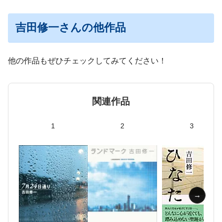
吉田修一さんの他作品
他の作品もぜひチェックしてみてください！
関連作品
1
2
3
→
→