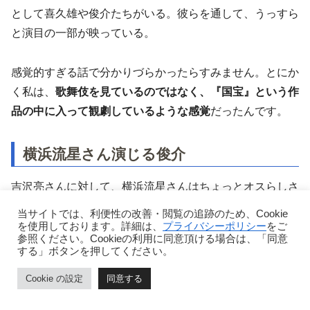
として喜久雄や俊介たちがいる。彼らを通して、うっすら
と演目の一部が映っている。
感覚的すぎる話で分かりづらかったらすみません。とにか
く私は、
歌舞伎を見ているのではなく、『国宝』という作
品の中に入って観劇しているような感覚
だったんです。
横浜流星さん演じる俊介
吉沢亮さんに対して、横浜流星さんはちょっとオスらしさ
が残っているというか、
喜久雄とは対照的な陽の雰囲気
を
当サイトでは、利便性の改善・閲覧の追跡のため、Cookie
感じました。ちょっと強すぎる感じ？
を使用しております。詳細は、
プライバシーポリシー
をご
参照ください。Cookieの利用に同意頂ける場合は、「同意
する」ボタンを押してください。
もちろん悪いという意味ではなくて、俊介という役がそう
Cookie の設定
同意する
いう人だったのだろうと思います。
ホーム
目次
ページトップ
シェア
メニュー