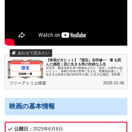
【映画が大ヒット】『国宝』吉田修一・著 を読
んだ感想｜芸に生きる男の壮絶な人生
吉沢亮・横浜流星主演で映画化された『国宝』の原作小説
レビュー。長崎の任侠の世界に生まれ、歌舞伎役者として
生きる立花喜久雄の約50年を描いた壮大な物語。芸術選奨
文部科学大臣賞と中央公論文芸賞をダブル受賞した作品の
魅力と感動を徹底解説します。
2026.01.06
フリーアトリエ晴星
映画の基本情報
公開日：
2025年6月6日