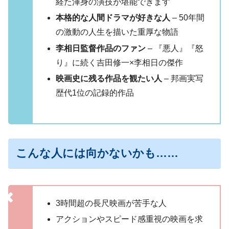
経た渾身の演技が堪能できます
本格的な人間ドラマが好きな人
– 50年間
の激動の人生を描いた重厚な物語
李相日監督作品のファン
– 『悪人』『怒
り』に続く吉田修一×李相日の傑作
映画史に残る作品を観たい人
– 邦画実写
歴代1位の記録的作品
こんな人には向かないかも……
3時間超の長尺映画が苦手な人
アクションやスピード感重視の映画を求