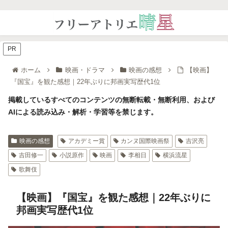
PR
ホーム
映画・ドラマ
映画の感想
【映画】
『国宝』を観た感想｜22年ぶりに邦画実写歴代1位
掲載しているすべてのコンテンツの無断転載・無断利用、および
AIによる読み込み・解析・学習等を禁じます。
映画の感想
アカデミー賞
カンヌ国際映画祭
吉沢亮
吉田修一
小説原作
映画
李相日
横浜流星
歌舞伎
【映画】『国宝』を観た感想｜22年ぶりに
邦画実写歴代1位