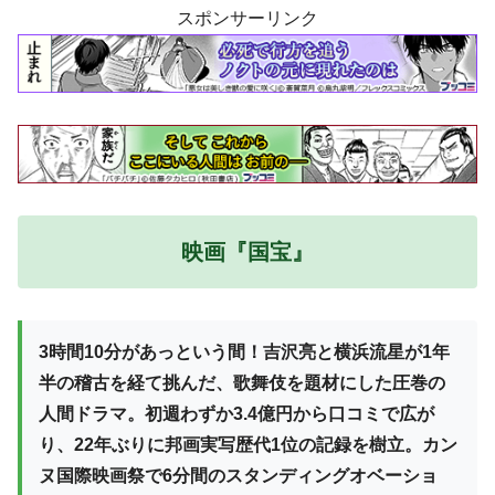
スポンサーリンク
映画『国宝』
3時間10分があっという間！吉沢亮と横浜流星が1年
半の稽古を経て挑んだ、歌舞伎を題材にした圧巻の
人間ドラマ。初週わずか3.4億円から口コミで広が
り、22年ぶりに邦画実写歴代1位の記録を樹立。カン
ヌ国際映画祭で6分間のスタンディングオベーショ