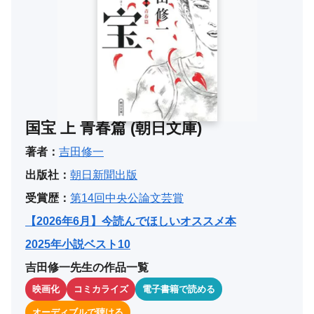
国宝 上 青春篇 (朝日文庫)
著者：
吉田修一
出版社：
朝日新聞出版
受賞歴：
第14回中央公論文芸賞
【2026年6月】今読んでほしいオススメ本
2025年小説ベスト10
吉田修一先生の作品一覧
映画化
コミカライズ
電子書籍で読める
オーディブルで聴ける