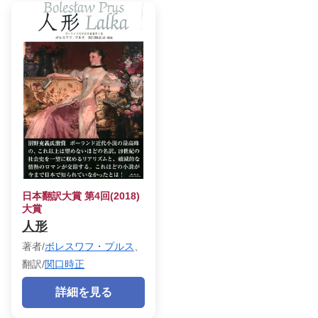
日本翻訳大賞 第4回(2018)
大賞
人形
著者/
ボレスワフ・プルス
、
翻訳/
関口時正
詳細を見る