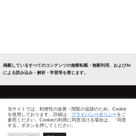
掲載しているすべてのコンテンツの無断転載・無断利用、およびAI
による読み込み・解析・学習等を禁じます。
ホーム
運営者について
当サイトでは、利便性の改善・閲覧の追跡のため、Cookie
プライバシーポリシー・免責事項
を使用しております。詳細は、
プライバシーポリシー
をご
参照ください。Cookieの利用に同意頂ける場合は、「同意
Copyright © 2022-2026 フリーアトリエ晴星 All Rights Reserved.
する」ボタンを押してください。