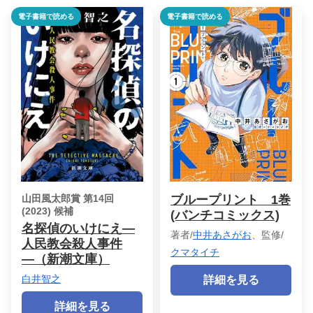
電子書籍で読める
電子書籍で読める
山田風太郎賞 第14回
ブループリント 1巻
(2023) 候補
(バンチコミックス)
名探偵のいけにえ―
著者/
中井あさがお
、監修/
人民教会殺人事件
クマタイチ
―（新潮文庫）
白井智之
詳細を見る
詳細を見る