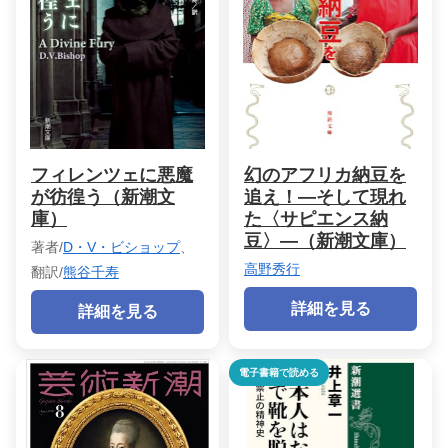
フィレンツェに悪魔
幻のアフリカ納豆を
が彷徨う（新潮文
追え！―そして現れ
庫）
た〈サピエンス納
豆〉―（新潮文庫）
著者/
D・V・ビショップ
、
高野秀行
翻訳/
熊谷千寿
詳細を見る
詳細を見る
電子書籍で読める