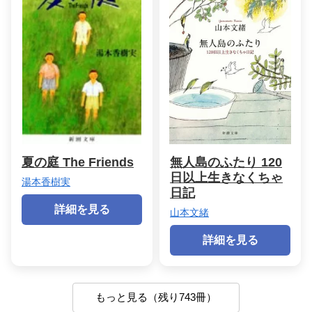
夏の庭 The Friends
無人島のふたり 120
日以上生きなくちゃ
湯本香樹実
日記
詳細を見る
山本文緒
詳細を見る
もっと見る（残り743冊）