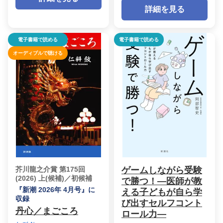
詳細を見る
電子書籍で読める
電子書籍で読める
オーディブルで聴ける
芥川龍之介賞 第175回
ゲームしながら受験
(2026) 上(候補)／初候補
で勝つ！―医師が教
『新潮 2026年 4月号』に
える子どもが自ら学
収録
び出すセルフコント
丹心／まごころ
ロール力―