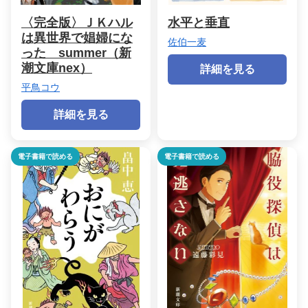
〈完全版〉ＪＫハル
水平と垂直
は異世界で娼婦にな
佐伯一麦
った summer（新
潮文庫nex）
詳細を見る
平鳥コウ
詳細を見る
電子書籍で読める
電子書籍で読める