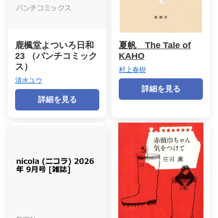
鹿楓堂よついろ日和
夏帆 The Tale of
23 （バンチコミック
KAHO
ス）
村上春樹
清水ユウ
詳細を見る
詳細を見る