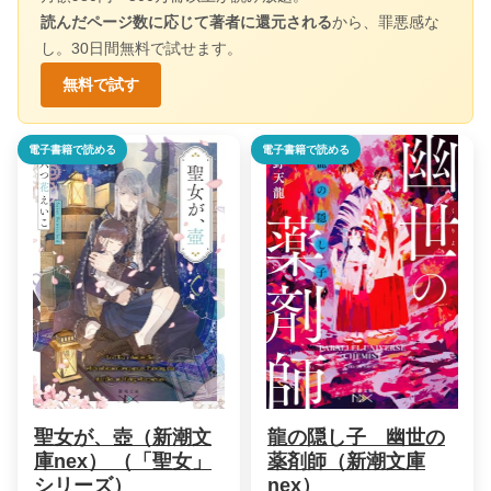
読んだページ数に応じて著者に還元される
から、罪悪感な
し。30日間無料で試せます。
無料で試す
電子書籍で読める
電子書籍で読める
聖女が、壺（新潮文
龍の隠し子 幽世の
庫nex） （「聖女」
薬剤師（新潮文庫
シリーズ）
nex）