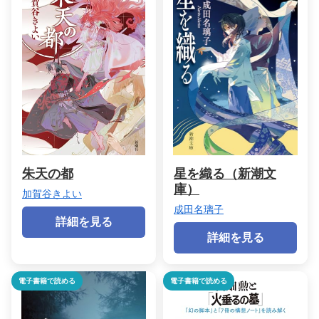
朱天の都
星を織る（新潮文
庫）
加賀谷きよい
成田名璃子
詳細を見る
詳細を見る
電子書籍で読める
電子書籍で読める