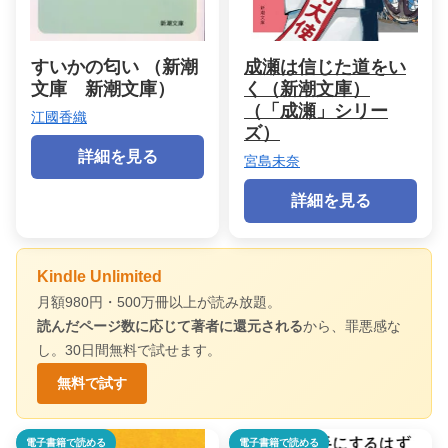
すいかの匂い （新潮
成瀬は信じた道をい
文庫 新潮文庫）
く（新潮文庫）
（「成瀬」シリー
江國香織
ズ）
詳細を見る
宮島未奈
詳細を見る
Kindle Unlimited
月額980円・500万冊以上が読み放題。
読んだページ数に応じて著者に還元される
から、罪悪感な
し。30日間無料で試せます。
無料で試す
電子書籍で読める
電子書籍で読める