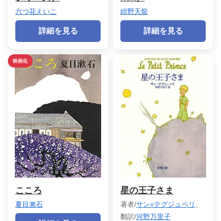
六つ花えいこ
紺野天龍
詳細を見る
詳細を見る
映画化
こころ
星の王子さま
夏目漱石
著者/
サン=テグジュペリ
、
翻訳/
河野万里子