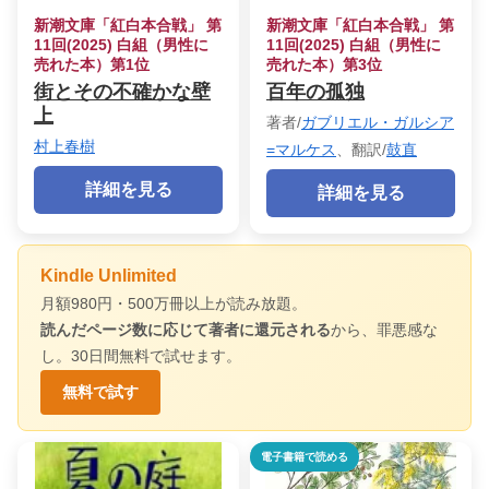
新潮文庫「紅白本合戦」 第
新潮文庫「紅白本合戦」 第
11回(2025) 白組（男性に
11回(2025) 白組（男性に
売れた本）第1位
売れた本）第3位
街とその不確かな壁
百年の孤独
上
著者/
ガブリエル・ガルシア
村上春樹
=マルケス
、翻訳/
鼓直
詳細を見る
詳細を見る
Kindle Unlimited
月額980円・500万冊以上が読み放題。
読んだページ数に応じて著者に還元される
から、罪悪感な
し。30日間無料で試せます。
無料で試す
電子書籍で読める