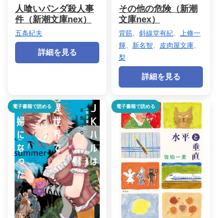
人喰いパンダ殺人事
その他の危険（新潮
件（新潮文庫nex）
文庫nex）
五条紀夫
背筋
、
斜線堂有紀
、
上條一
輝
、
新名智
、
皮肉屋文庫
、
詳細を見る
梨
詳細を見る
電子書籍で読める
電子書籍で読める