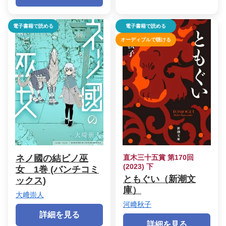
電子書籍で読める
電子書籍で読める
オーディブルで聴ける
ネノ國の結ビノ巫
直木三十五賞 第170回
(2023) 下
女 1巻 (バンチコミ
ともぐい（新潮文
ックス)
庫）
大﨑崇人
河﨑秋子
詳細を見る
詳細を見る