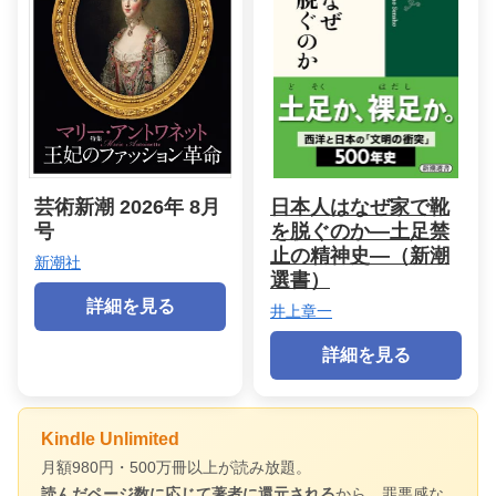
芸術新潮 2026年 8月
日本人はなぜ家で靴
号
を脱ぐのか―土足禁
止の精神史―（新潮
新潮社
選書）
詳細を見る
井上章一
詳細を見る
Kindle Unlimited
月額980円・500万冊以上が読み放題。
読んだページ数に応じて著者に還元される
から、罪悪感な