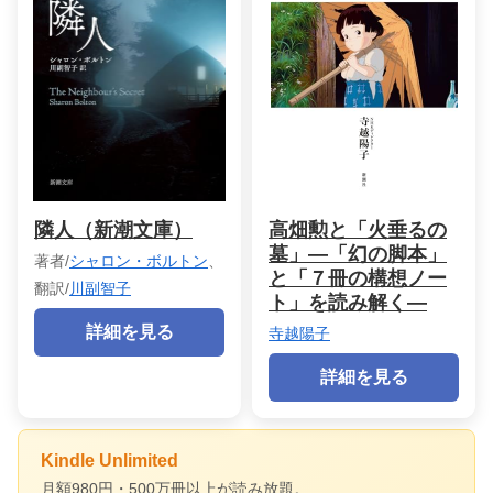
隣人（新潮文庫）
高畑勲と「火垂るの
墓」―「幻の脚本」
著者/
シャロン・ボルトン
、
と「７冊の構想ノー
翻訳/
川副智子
ト」を読み解く―
詳細を見る
寺越陽子
詳細を見る
Kindle Unlimited
月額980円・500万冊以上が読み放題。