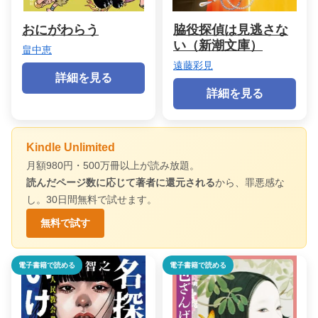
おにがわらう
脇役探偵は見逃さな
い（新潮文庫）
畠中恵
遠藤彩見
詳細を見る
詳細を見る
Kindle Unlimited
月額980円・500万冊以上が読み放題。
読んだページ数に応じて著者に還元される
から、罪悪感な
し。30日間無料で試せます。
無料で試す
電子書籍で読める
電子書籍で読める