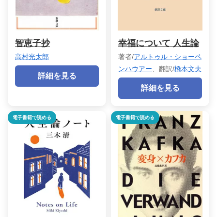
智恵子抄
幸福について 人生論
高村光太郎
著者/
アルトゥル・ショーペ
ンハウアー
、翻訳/
橋本文夫
詳細を見る
詳細を見る
電子書籍で読める
電子書籍で読める