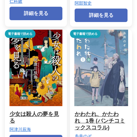
仁科斂
阿部智史
詳細を見る
詳細を見る
電子書籍で読める
電子書籍で読める
少女は殺人の夢を見
かわたれ、かたわ
る
れ 1巻 (バンチコミ
ックスコラル)
阿津川辰海
糸井のぞ