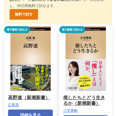
し。30日間無料で試せます。
無料で試す
電子書籍で読める
電子書籍で読める
高野連（新潮新書）
推したちとどう生き
るか（新潮新書）
広尾晃
三宅香帆
詳細を見る