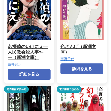
名探偵のいけにえ―
色ざんげ（新潮文
人民教会殺人事件
庫）
―（新潮文庫）
宇野千代
白井智之
詳細を見る
詳細を見る
電子書籍で読める
電子書籍で読める