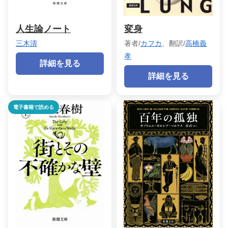
人生論ノート
変身
三木清
著者/
カフカ
、翻訳/
高橋義
孝
詳細を見る
詳細を見る
電子書籍で読める