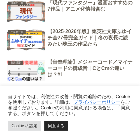
「現代ファンタジー」漫画おすすめの
漫画の一覧
7作品｜アニメ化情報含む
【2025-2026年版】集英社文庫ふゆイ
小説の一覧
チ全27冊完全ガイド｜冬の夜長に読
みたい珠玉の作品たち
【音楽理論】メジャーコード／マイナ
音楽理論
ーコードの構成音｜CとCmの違い
は？#1
丸善ジュンク堂書店のスタッフが選ぶ
小説の一覧
当サイトでは、利便性の改善・閲覧の追跡のため、Cookie
夏の文庫50冊2026フェア｜書店員厳
を使用しております。詳細は、
プライバシーポリシー
をご
選の隠れた名作たち
参照ください。Cookieの利用に同意頂ける場合は、「同意
する」ボタンを押してください。
Cookie の設定
同意する
講談社文庫創刊55周年フェア「#わたしの講談
ホーム
ページトップ
シェア
メニュー