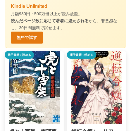
Kindle Unlimited
月額980円・500万冊以上が読み放題。
読んだページ数に応じて著者に還元される
から、罪悪感な
し。30日間無料で試せます。
無料で試す
電子書籍で読める
電子書籍で読める