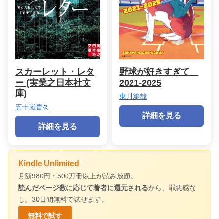
スカーレット・レタ
野球が好きすぎて
ー (実業之日本社文
2021‐2025
庫)
東川篤哉
五十嵐貴久
詳細を見る
詳細を見る
Kindle Unlimited
月額980円・500万冊以上が読み放題。
読んだページ数に応じて著者に還元される
から、罪悪感な
し。30日間無料で試せます。
無料で試す