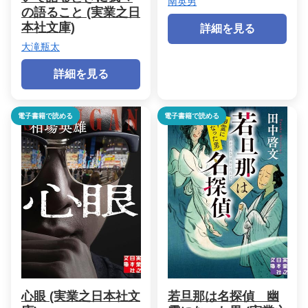
南英男
の語ること (実業之日
本社文庫)
詳細を見る
大滝瓶太
詳細を見る
電子書籍で読める
電子書籍で読める
心眼 (実業之日本社文
若旦那は名探偵 幽