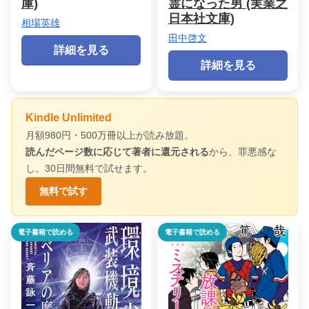
庫)
霊になった男 (実業之
日本社文庫)
相場英雄
田中啓文
詳細を見る
詳細を見る
Kindle Unlimited
月額980円・500万冊以上が読み放題。
読んだページ数に応じて著者に還元される
から、罪悪感な
し。30日間無料で試せます。
無料で試す
電子書籍で読める
電子書籍で読める