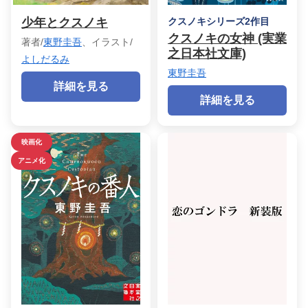
少年とクスノキ
クスノキシリーズ2作目
クスノキの女神 (実業
著者/
東野圭吾
、イラスト/
之日本社文庫)
よしだるみ
東野圭吾
詳細を見る
詳細を見る
映画化
アニメ化