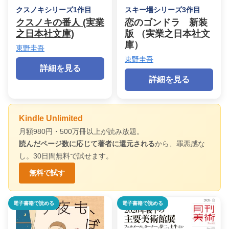
クスノキシリーズ1作目
スキー場シリーズ3作目
クスノキの番人 (実業
恋のゴンドラ 新装
之日本社文庫)
版 （実業之日本社文
庫）
東野圭吾
東野圭吾
詳細を見る
詳細を見る
Kindle Unlimited
月額980円・500万冊以上が読み放題。
読んだページ数に応じて著者に還元される
から、罪悪感な
し。30日間無料で試せます。
無料で試す
電子書籍で読める
電子書籍で読める