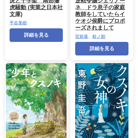
虎と十字架 南部藩
逆転令嬢シェリアー
虎騒動 (実業之日本社
ネ ドラ息子の家庭
文庫)
教師をしていたらイ
ケオジ侯爵にプロポ
平谷美樹
ーズされまして
詳細を見る
宮前葵
、
鈴ノ助
詳細を見る