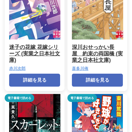
迷子の花嫁 花嫁シリ
深川おせっかい長
ーズ (実業之日本社文
屋 約束の両国橋 (実
庫)
業之日本社文庫)
赤川次郎
喜多川侑
詳細を見る
詳細を見る
電子書籍で読める
電子書籍で読める