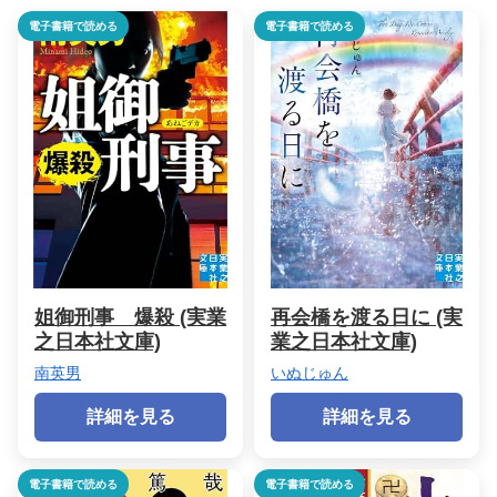
電子書籍で読める
電子書籍で読める
姐御刑事 爆殺 (実業
再会橋を渡る日に (実
之日本社文庫)
業之日本社文庫)
南英男
いぬじゅん
詳細を見る
詳細を見る
電子書籍で読める
電子書籍で読める