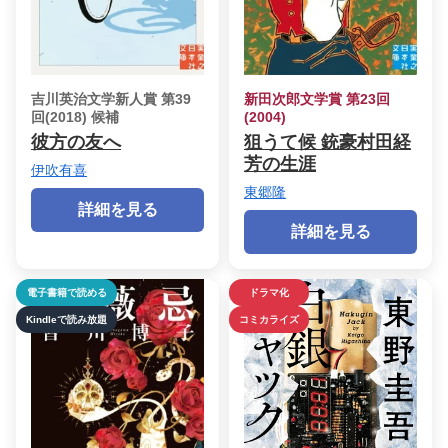
吉川英治文学新人賞 第39
新田次郎文学賞 第23回
回(2018) 候補
(2004)
彼方の友へ
狙うて候 銃豪村田経
芳の生涯
伊吹有喜
東郷隆
詳細を見る
詳細を見る
電子書籍で読める
ドラマ化
Kindleで読み放題
コミカライズ