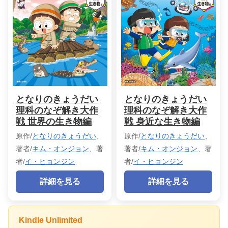
となりのきょうだい
となりのきょうだい
理科のなぞ解き大作
理科のなぞ解き大作
戦 世界の生き物編
戦 身近な生き物編
原作/
となりのきょうだい
、
原作/
となりのきょうだい
、
著者/
キム・オンジョン
、著
著者/
キム・オンジョン
、著
者/
イ・ヒョンジン
者/
イ・ヒョンジン
詳細を見る
詳細を見る
Kindle Unlimited