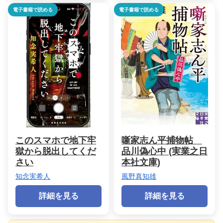
電子書籍で読める
電子書籍で読める
このスマホで地下牢
噺家志ん平捕物帖
獄から脱出してくだ
品川偽心中 (実業之日
さい
本社文庫)
知念実希人
風野真知雄
詳細を見る
詳細を見る