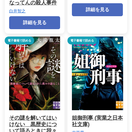
なってんの殺人事件
詳細を見る
白井智之
詳細を見る
電子書籍で読める
電子書籍で読める
その謎を解いてはい
姐御刑事 (実業之日本
けない 黒歴史につ
社文庫)
いて語るときに我々