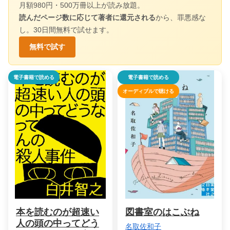
月額980円・500万冊以上が読み放題。
読んだページ数に応じて著者に還元される
から、罪悪感な
し。30日間無料で試せます。
無料で試す
電子書籍で読める
電子書籍で読める
オーディブルで聴ける
本を読むのが超速い
図書室のはこぶね
人の頭の中ってどう
名取佐和子