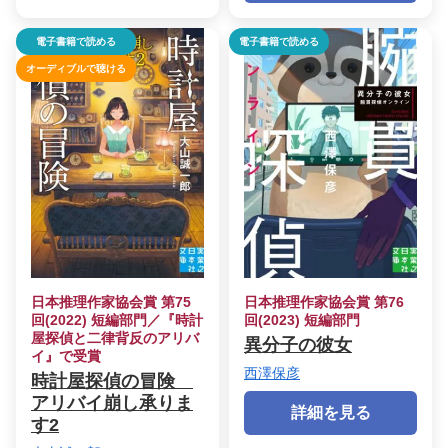
電子書籍で読める
電子書籍で読める
オーディブルで聴ける
日本推理作家協会賞 第75
日本推理作家協会賞 第76
回(2022) 短編部門／『時計
回(2023) 短編部門
屋探偵と二律背反のアリバ
異分子の彼女
イ』で受賞
西澤保彦
時計屋探偵の冒険
アリバイ崩し承りま
詳細を見る
す2