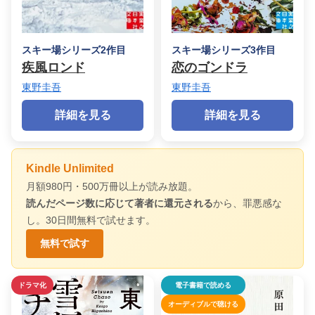
スキー場シリーズ2作目
スキー場シリーズ3作目
疾風ロンド
恋のゴンドラ
東野圭吾
東野圭吾
詳細を見る
詳細を見る
Kindle Unlimited
月額980円・500万冊以上が読み放題。
読んだページ数に応じて著者に還元される
から、罪悪感な
し。30日間無料で試せます。
無料で試す
ドラマ化
電子書籍で読める
オーディブルで聴ける