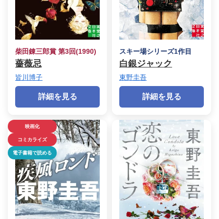
柴田錬三郎賞 第3回(1990)
スキー場シリーズ1作目
薔薇忌
白銀ジャック
皆川博子
東野圭吾
詳細を見る
詳細を見る
映画化
コミカライズ
電子書籍で読める