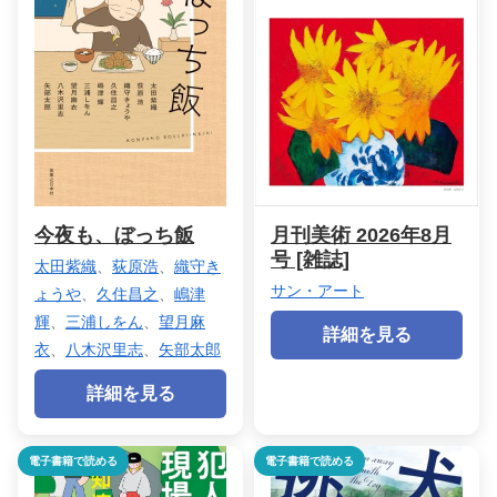
今夜も、ぼっち飯
月刊美術 2026年8月
号 [雑誌]
太田紫織
、
荻原浩
、
織守き
サン・アート
ょうや
、
久住昌之
、
嶋津
輝
、
三浦しをん
、
望月麻
詳細を見る
衣
、
八木沢里志
、
矢部太郎
詳細を見る
電子書籍で読める
電子書籍で読める