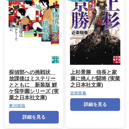
探偵部への挑戦状
上杉景勝 信長と家
放課後はミステリー
康に挑んだ闘将 (実業
とともに 新装版 鯉
之日本社文庫)
ケ窪学園シリーズ (実
近衛龍春
業之日本社文庫)
詳細を見る
東川篤哉
詳細を見る