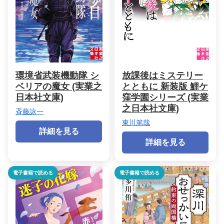
環境省武装機動隊 シ
放課後はミステリー
ベリアの魔女 (実業之
とともに 新装版 鯉ケ
日本社文庫)
窪学園シリーズ (実業
之日本社文庫)
斉藤詠一
東川篤哉
詳細を見る
詳細を見る
電子書籍で読める
電子書籍で読める