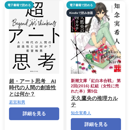
電子書籍で読める
電子書籍で読める
Kindleで読み放題
超・アート思考 AI
新潮文庫「紅白本合戦」 第
2回(2016) 紅組（女性に売
時代の人間の創造性
れた本）第5位
とは何か？
天久鷹央の推理カル
若宮和男
テ
知念実希人
詳細を見る
詳細を見る