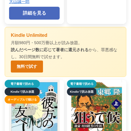
大山誠一郎
詳細を見る
Kindle Unlimited
月額980円・500万冊以上が読み放題。
読んだページ数に応じて著者に還元される
から、罪悪感な
し。30日間無料で試せます。
無料で試す
電子書籍で読める
電子書籍で読める
Kindleで読み放題
Kindleで読み放題
オーディブルで聴ける