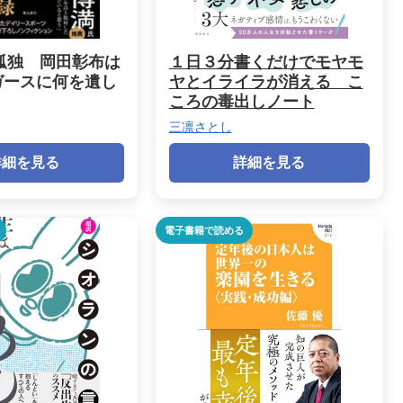
の孤独 岡田彰布は
１日３分書くだけでモヤモ
ガースに何を遺し
ヤとイライラが消える こ
ころの毒出しノート
三凛さとし
詳細を見る
詳細を見る
電子書籍で読める