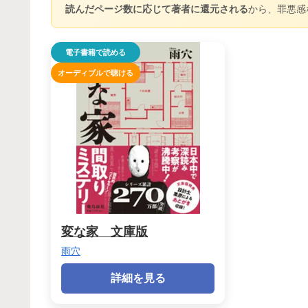
読んだページ数に応じて著者に還元される
から、罪悪感
電子書籍で読める
オーディブルで聴ける
変な家 文庫版
雨穴
詳細を見る