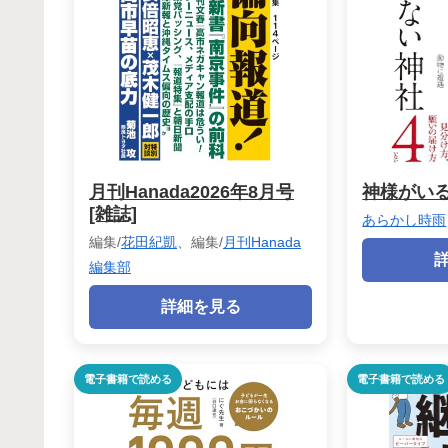
月刊Hanada2026年8月号
神様がいる
[雑誌]
あらかし時雨
編集/
花田紀凱
、編集/
月刊Hanada
編集部
詳細を見る
電子書籍で読める
電子書籍で読める