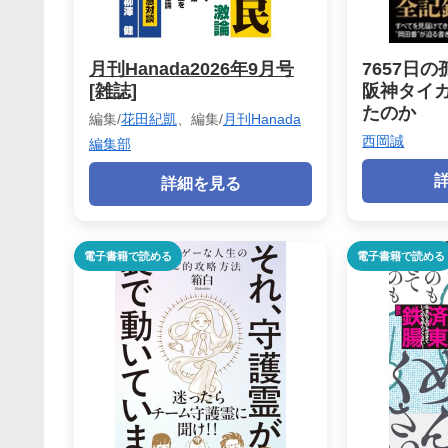
月刊Hanada2026年9月号
7657日
[雑誌]
阪神タイ
たのか
編集/
花田紀凱
、編集/
月刊Hanada
西岡誠
編集部
詳細を見る
電子書籍で読める
電子書籍で読める