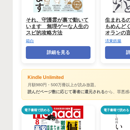
それ、守護霊が裏で動いて
生まれる
います 無理ゲーな人生の
もめんど
スピ的攻略方法
オランの
箱白
済東鉄腸
詳細を見る
Kindle Unlimited
月額980円・500万冊以上が読み放題。
読んだページ数に応じて著者に還元される
から、罪悪感
電子書籍で読める
電子書籍で読める