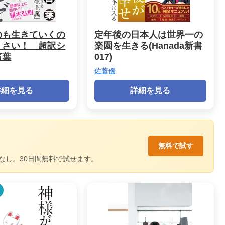
のも生きていくの
定年後の日本人は世界一の
くさい！ 超訳シ
楽園を生きる(Hanada新書
言葉
017)
佐藤優
詳細を見る
詳細を見る
無料で試す
なし。30日間無料で試せます。