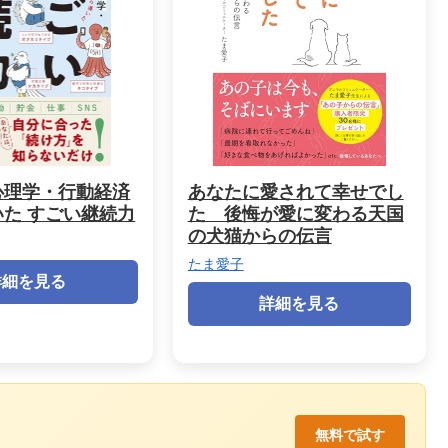
心理学・行動経済
あなたに愛されて幸せでし
た すごい継続力
た 後悔が愛に変わる天国
の犬猫からの伝言
たま愛子
詳細を見る
詳細を見る
無料で試す