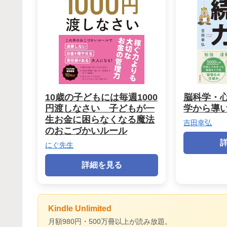
10歳の子どもには毎週1000
脳科学・
円渡しなさい 子どもが一
学から導い
生お金に困らなくなる魔法
吉田幸弘
のおこづかいルール
にぐ先生
詳細を見る
Kindle Unlimited
月額980円・500万冊以上が読み放題。