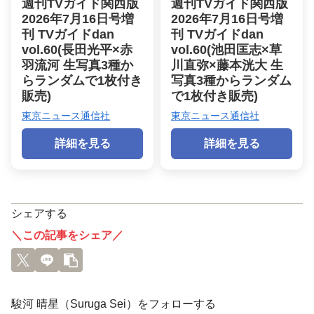
週刊TVガイド関西版
週刊TVガイド関西版
2026年7月16日号増
2026年7月16日号増
刊 TVガイドdan
刊 TVガイドdan
vol.60(長田光平×赤
vol.60(池田匡志×草
羽流河 生写真3種か
川直弥×藤本洸大 生
らランダムで1枚付き
写真3種からランダム
販売)
で1枚付き販売)
東京ニュース通信社
東京ニュース通信社
詳細を見る
詳細を見る
シェアする
＼この記事をシェア／
駿河 晴星（Suruga Sei）をフォローする