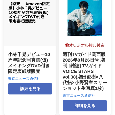
小林千晃デビュー10
週刊TVガイド関西版
周年記念写真集(仮)
2026年8月26日号 増
メイキングDVD付き
刊 [雑誌] TVガイド
限定表紙版販売
VOICE STARS
vol.38(増田俊樹×八
東京ニュース通信社
代拓×小野賢章スリー
ショット生写真1枚)
詳細を見る
東京ニュース通信社
詳細を見る