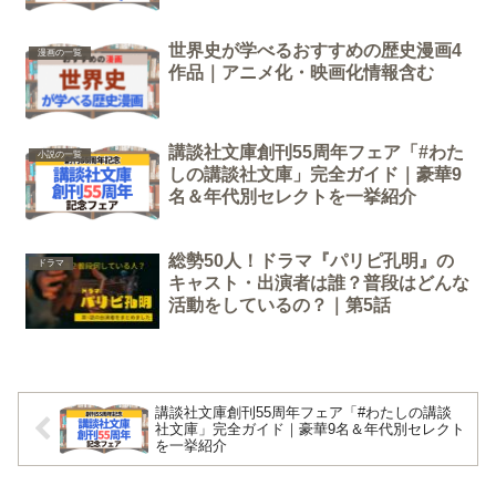
世界史が学べるおすすめの歴史漫画4
漫画の一覧
作品｜アニメ化・映画化情報含む
講談社文庫創刊55周年フェア「#わた
小説の一覧
しの講談社文庫」完全ガイド｜豪華9
名＆年代別セレクトを一挙紹介
総勢50人！ドラマ『パリピ孔明』の
ドラマ
キャスト・出演者は誰？普段はどんな
活動をしているの？｜第5話
講談社文庫創刊55周年フェア「#わたしの講談
社文庫」完全ガイド｜豪華9名＆年代別セレクト
を一挙紹介