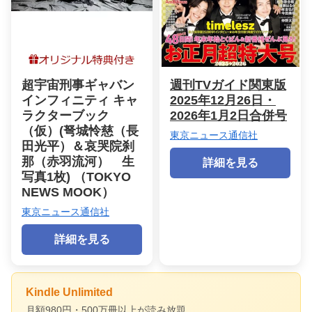
超宇宙刑事ギャバン
週刊TVガイド関東版
インフィニティ キャ
2025年12月26日・
ラクターブック
2026年1月2日合併号
（仮）(弩城怜慈（長
東京ニュース通信社
田光平）＆哀哭院刹
那（赤羽流河） 生
詳細を見る
写真1枚) （TOKYO
NEWS MOOK）
東京ニュース通信社
詳細を見る
Kindle Unlimited
月額980円・500万冊以上が読み放題。