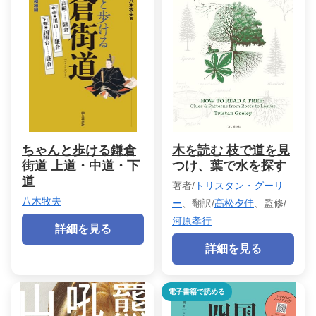
ちゃんと歩ける鎌倉
木を読む 枝で道を見
街道 上道・中道・下
つけ、葉で水を探す
道
著者/
トリスタン・グーリ
八木牧夫
ー
、翻訳/
髙松夕佳
、監修/
河原孝行
詳細を見る
詳細を見る
電子書籍で読める