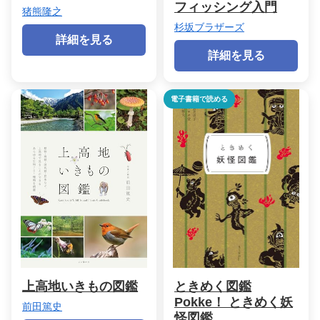
フィッシング入門
猪熊隆之
杉坂ブラザーズ
詳細を見る
詳細を見る
電子書籍で読める
上高地いきもの図鑑
ときめく図鑑
Pokke！ ときめく妖
前田篤史
怪図鑑