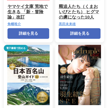
ヤマケイ文庫 荒地で
羆追人たち（くまお
生きる 「新・冒険
いびとたち） ヒグマ
論」改訂
の虜になった10人
角幡唯介
黒田未来雄
詳細を見る
詳細を見る
電子書籍で読める