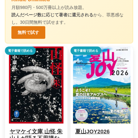
月額980円・500万冊以上が読み放題。
読んだページ数に応じて著者に還元される
から、罪悪感な
し。30日間無料で試せます。
無料で試す
電子書籍で読める
電子書籍で読める
ヤマケイ文庫 山怪 朱
夏山JOY2026