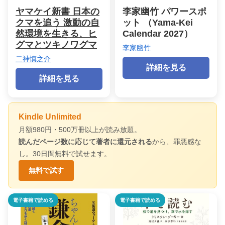
ヤマケイ新書 日本の
李家幽竹 パワースポ
クマを追う 激動の自
ット （Yama-Kei
然環境を生きる、ヒ
Calendar 2027）
グマとツキノワグマ
李家幽竹
二神慎之介
詳細を見る
詳細を見る
Kindle Unlimited
月額980円・500万冊以上が読み放題。
読んだページ数に応じて著者に還元される
から、罪悪感な
し。30日間無料で試せます。
無料で試す
電子書籍で読める
電子書籍で読める