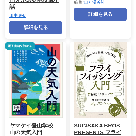
山人が語る不思議な
編集/
山と溪谷社
話
詳細を見る
田中康弘
詳細を見る
電子書籍で読める
ヤマケイ登山学校
SUGISAKA BROS.
山の天気入門
PRESENTS フライ