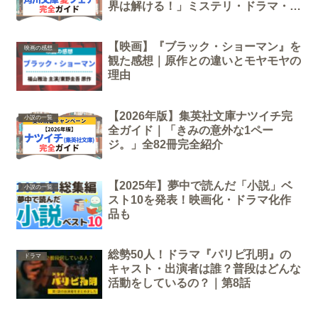
界は解ける！」ミステリ・ドラマ・ベ
ストセラー・ホラーが集結
【映画】『ブラック・ショーマン』を
映画の感想
観た感想｜原作との違いとモヤモヤの
理由
【2026年版】集英社文庫ナツイチ完
小説の一覧
全ガイド｜「きみの意外な1ペー
ジ。」全82冊完全紹介
【2025年】夢中で読んだ「小説」ベ
小説の一覧
スト10を発表！映画化・ドラマ化作
品も
総勢50人！ドラマ『パリピ孔明』の
ドラマ
キャスト・出演者は誰？普段はどんな
活動をしているの？｜第8話