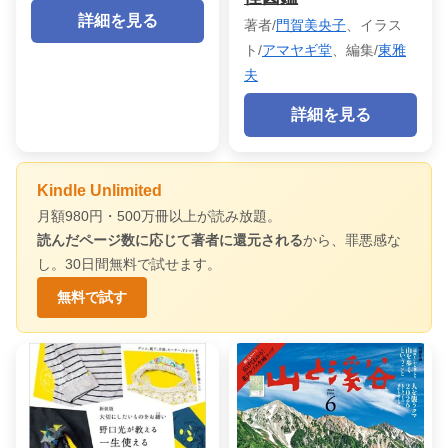
詳細を見る
著者/
門賀美央子
、イラス
ト/
アマヤギ堂
、編集/
東雅
夫
詳細を見る
Kindle Unlimited
月額980円・500万冊以上が読み放題。
読んだページ数に応じて著者に還元される
から、罪悪感な
し。30日間無料で試せます。
無料で試す