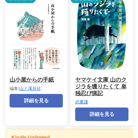
山小屋からの手紙
ヤマケイ文庫 山のク
ジラを獲りたくて 単
編集/
山と溪谷社
独忍び猟記
詳細を見る
武重謙
詳細を見る
Kindle Unlimited