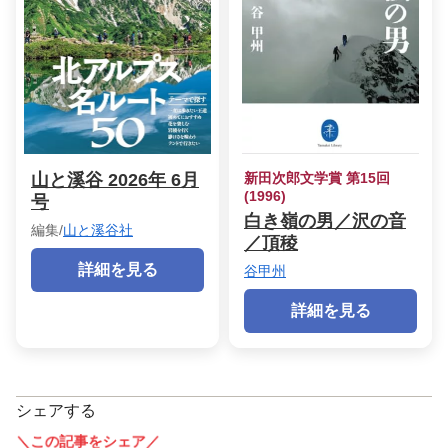
山と溪谷 2026年 6月
新田次郎文学賞 第15回
(1996)
号
白き嶺の男／沢の音
編集/
山と溪谷社
／頂稜
詳細を見る
谷甲州
詳細を見る
シェアする
＼この記事をシェア／