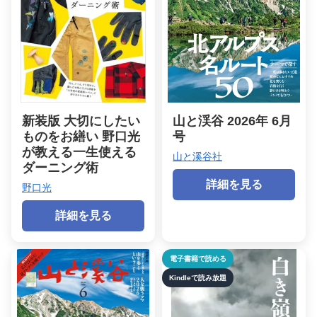
新装版 大切にしたい
山と渓谷 2026年 6月
ものをお繕い 野口光
号
が教える一生使える
山と溪谷社
ダーニング術
詳細を見る
野口光
詳細を見る
電子書籍で読める
Kindleで読み放題