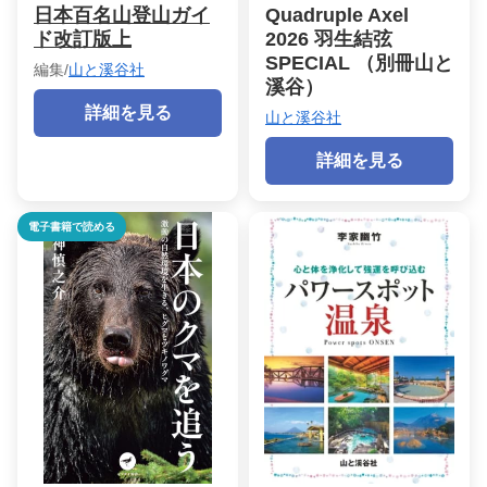
日本百名山登山ガイ
Quadruple Axel
ド改訂版上
2026 羽生結弦
SPECIAL （別冊山と
編集/
山と溪谷社
溪谷）
詳細を見る
山と溪谷社
詳細を見る
電子書籍で読める