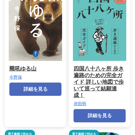
羆吼ゆる山
四国八十八ヶ所 歩き
遍路のための完全ガ
今野保
イド 詳しい地図で歩
いて巡って結願達
詳細を見る
成！
岸田明
詳細を見る
電子書籍で読める
電子書籍で読める