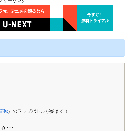
ンサーリンク
琉弥
）のラップバトルが始まる！
が･･･