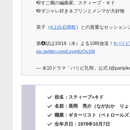
🎼すご腕の編曲家、スティーブ・キド
🎼ダジャレ好き＆プリンとメンマが大好物
英子（
#上白石萌歌
）との貴重なセッション
第❹話は10/18（水）よる10時放送！
#パリ
pic.twitter.com/Lsym6zQu1M
— 水10ドラマ「パリピ孔明」公式 (@paripikou
役名：
スティーブ=キド
名前：長岡 亮介（ながおか りょ
職業：ギターリスト（ペトロールズ
生年月日：1978年10月7日