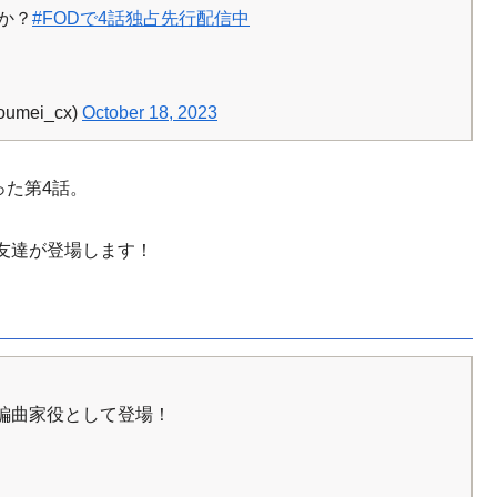
か？
#FODで4話独占先行配信中
mei_cx)
October 18, 2023
った第4話。
友達が登場します！
編曲家役として登場！