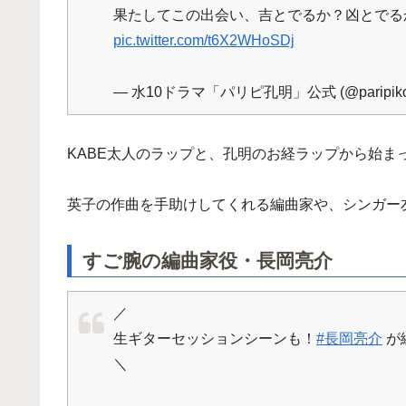
果たしてこの出会い、吉とでるか？凶とでる
pic.twitter.com/t6X2WHoSDj
— 水10ドラマ「パリピ孔明」公式 (@paripikou
KABE太人のラップと、孔明のお経ラップから始ま
英子の作曲を手助けしてくれる編曲家や、シンガー
すご腕の編曲家役・長岡亮介
／
生ギターセッションシーンも！
#長岡亮介
が
＼