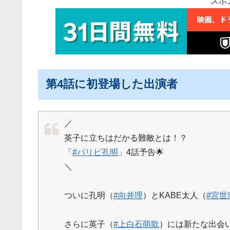
スポ
第4話に初登場した出演者
／
英子に立ちはだかる難敵とは！？
「
#パリピ孔明
」4話予告🌟
＼
ついに孔明（
#向井理
）とKABE太人（
#宮世
さらに英子（
#上白石萌歌
）には新たな出会い