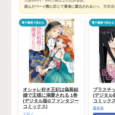
月額980円・500万冊以上が読み放題。
読んだページ数に応じて著者に還元される
から、罪悪感
電子書籍で読める
電子書籍で読める
オシャレ好き王妃は偽装結
プラスチッ
婚で王様に溺愛される 1巻
(デジタル
(デジタル版Gファンタジー
コミックス
コミックス)
栗井茶
イロノ