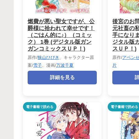
燃費が悪い聖女ですが、公
後宮のお問
爵様に拾われて幸せです！
元社畜の
（ごはん的に♪）（コミッ
手になりまし
ク） 1巻 (デジタル版ガン
ジタル版
ガンコミックスＵＰ！)
スＵＰ！)
原作/
狭山ひびき
、キャラクター原
原作/
アベン
案/
雪子
、漫画/
万波千夏
片
詳細を見る
電子書籍で読める
電子書籍で読める