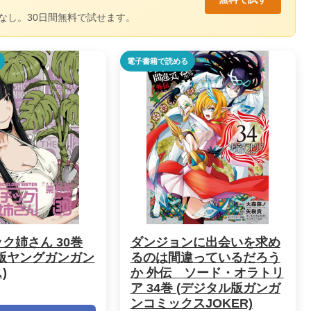
なし。30日間無料で試せます。
電子書籍で読める
ク姉さん 30巻
ダンジョンに出会いを求め
版ヤングガンガン
るのは間違っているだろう
)
か 外伝 ソード・オラトリ
ア 34巻 (デジタル版ガンガ
ンコミックスJOKER)