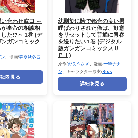
い合わせ窓口 ～
幼馴染に陰で都合の良い男
私が皇帝の相談相
呼ばわりされた俺は、好意
た!?～ 1巻 (デ
をリセットして普通に青春
ガンガンコミック
を送りたい 1巻 (デジタル
版ガンガンコミックスＵ
Ｐ！)
ゼン
、漫画/
春夏秋冬四
原作/
野良うさぎ
、漫画/
一筆ナナ
シ
、キャラクター原案/
Re岳
詳細を見る
詳細を見る