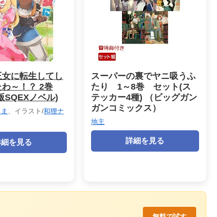
王女に転生してし
スーパーの裏でヤニ吸うふ
わ～！？ 2巻
たり 1～8巻 セット(ス
版SQEXノベル)
テッカー4種) （ビッグガン
ガンコミックス）
たま
、イラスト/
和狸ナ
地主
詳細を見る
詳細を見る
無料で試す