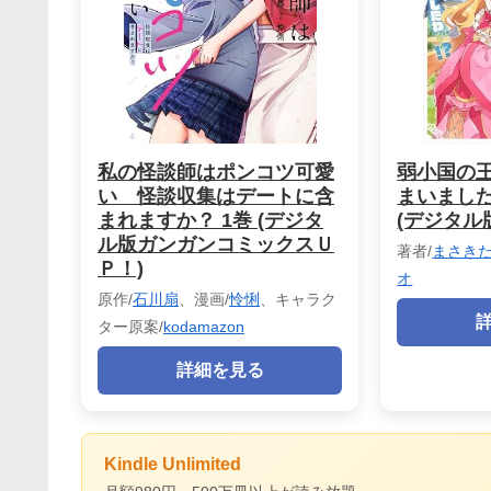
私の怪談師はポンコツ可愛
弱小国の
い 怪談収集はデートに含
まいました
まれますか？ 1巻 (デジタ
(デジタル
ル版ガンガンコミックスＵ
著者/
まさき
Ｐ！)
オ
原作/
石川扇
、漫画/
怜悧
、キャラク
ター原案/
kodamazon
詳細を見る
Kindle Unlimited