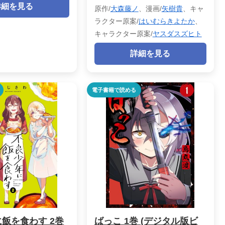
詳細を見る
原作/
大森藤ノ
、漫画/
矢樹貴
、キャ
ラクター原案/
はいむらきよたか
、
キャラクター原案/
ヤスダスズヒト
詳細を見る
電子書籍で読める
飯を食わす 2巻
ばっこ 1巻 (デジタル版ビ