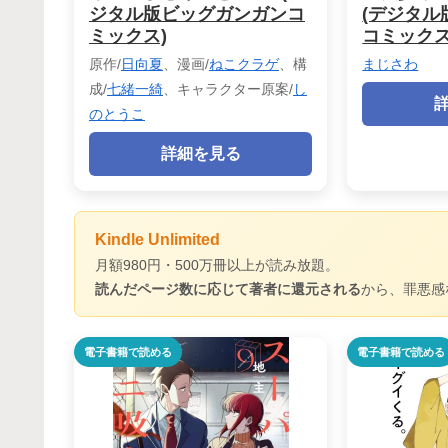
ジタル版ビッグガンガンコ
(デジタル
ミックス)
コミックス
原作/
日向夏
、漫画/
ねこクラゲ
、構
まじさわ
成/
七緒一綺
、キャラクター原案/
し
のとうこ
詳細を見る
Kindle Unlimited
月額980円・500万冊以上が読み放題。
読んだページ数に応じて著者に還元される
から、罪悪感
電子書籍で読める
電子書籍で読める