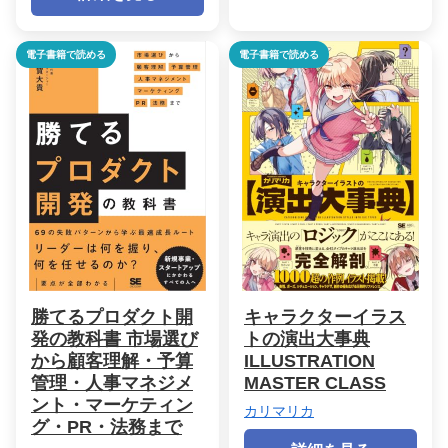
電子書籍で読める
電子書籍で読める
勝てるプロダクト開
キャラクターイラス
発の教科書 市場選び
トの演出大事典
から顧客理解・予算
ILLUSTRATION
管理・人事マネジメ
MASTER CLASS
ント・マーケティン
カリマリカ
グ・PR・法務まで