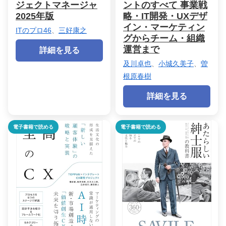
ジェクトマネージャ
ントのすべて 事業戦
2025年版
略・IT開発・UXデザ
イン・マーケティン
ITのプロ46
、
三好康之
グからチーム・組織
運営まで
詳細を見る
及川卓也
、
小城久美子
、
曽
根原春樹
詳細を見る
電子書籍で読める
電子書籍で読める