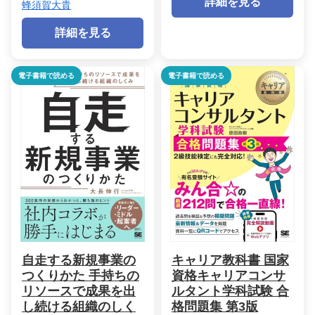
詳細を見る
蜂須賀大貴
詳細を見る
電子書籍で読める
電子書籍で読める
自走する新規事業の
キャリア教科書 国家
つくりかた 手持ちの
資格キャリアコンサ
リソースで成果を出
ルタント学科試験 合
し続ける組織のしく
格問題集 第3版