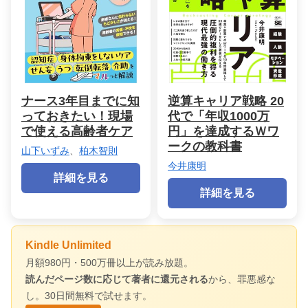
ナース3年目までに知
逆算キャリア戦略 20
っておきたい！現場
代で「年収1000万
で使える高齢者ケア
円」を達成するＷワ
ークの教科書
山下いずみ
、
柏木智則
今井康明
詳細を見る
詳細を見る
Kindle Unlimited
月額980円・500万冊以上が読み放題。
読んだページ数に応じて著者に還元される
から、罪悪感な
し。30日間無料で試せます。