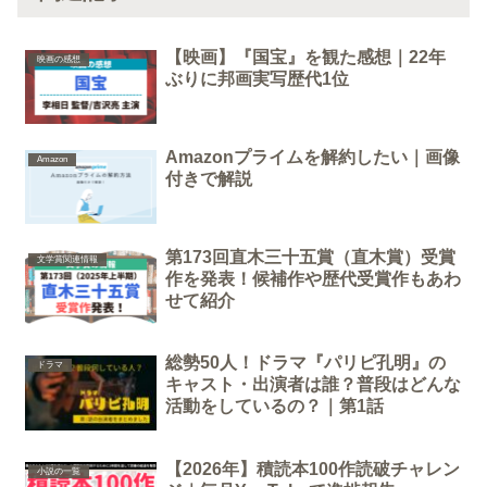
【映画】『国宝』を観た感想｜22年
映画の感想
ぶりに邦画実写歴代1位
Amazonプライムを解約したい｜画像
Amazon
付きで解説
第173回直木三十五賞（直木賞）受賞
文学賞関連情報
作を発表！候補作や歴代受賞作もあわ
せて紹介
総勢50人！ドラマ『パリピ孔明』の
ドラマ
キャスト・出演者は誰？普段はどんな
活動をしているの？｜第1話
【2026年】積読本100作読破チャレン
小説の一覧