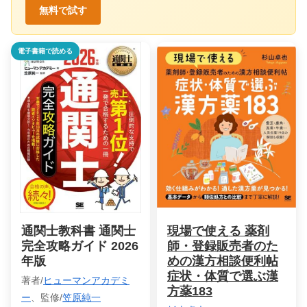
無料で試す
電子書籍で読める
通関士教科書 通関士
現場で使える 薬剤
完全攻略ガイド 2026
師・登録販売者のた
年版
めの漢方相談便利帖
症状・体質で選ぶ漢
著者/
ヒューマンアカデミ
方薬183
ー
、監修/
笠原純一