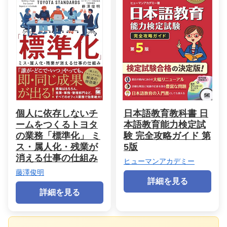
個人に依存しないチ
日本語教育教科書 日
ームをつくるトヨタ
本語教育能力検定試
の業務「標準化」 ミ
験 完全攻略ガイド 第
ス・属人化・残業が
5版
消える仕事の仕組み
ヒューマンアカデミー
藤澤俊明
詳細を見る
詳細を見る