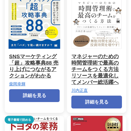
SNSマーケティング
マネジャーのための
「超」攻略事典88 売
時間管理術で最高の
り上げにつながるア
チームをつくる方法
クションがわかる
リソースを最適化し
てメンバー総活躍へ
柴岡幸輝
川内正直
詳細を見る
詳細を見る
電子書籍で読める