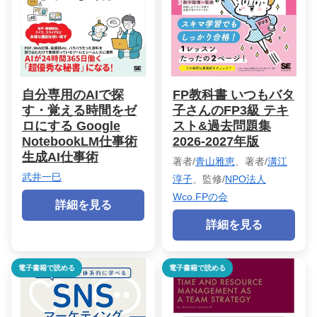
自分専用のAIで探
FP教科書 いつもバタ
す・覚える時間をゼ
子さんのFP3級 テキ
ロにする Google
スト&過去問題集
NotebookLM仕事術
2026-2027年版
生成AI仕事術
著者/
青山雅恵
、著者/
溝江
武井一巳
淳子
、監修/
NPO法人
Wco.FPの会
詳細を見る
詳細を見る
電子書籍で読める
電子書籍で読める