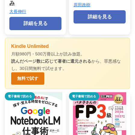
み
原田政樹
大長伸行
詳細を見る
詳細を見る
Kindle Unlimited
月額980円・500万冊以上が読み放題。
読んだページ数に応じて著者に還元される
から、罪悪感な
し。30日間無料で試せます。
無料で試す
電子書籍で読める
電子書籍で読める