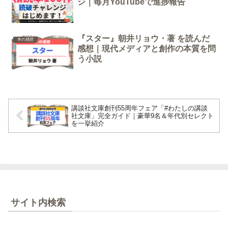
ジ｜毎月YouTubeで進捗報告
『スター』朝井リョウ・著 を読んだ
本の感想
感想｜現代メディアと創作の本質を問
う小説
講談社文庫創刊55周年フェア「#わたしの講談
社文庫」完全ガイド｜豪華9名＆年代別セレクト
を一挙紹介
サイト内検索