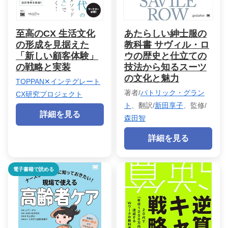
至高のCX 生活文化
あたらしい紳士服の
の形成を見据えた
教科書 サヴィル・ロ
「新しい顧客体験」
ウの歴史と仕立ての
の戦略と実装
技法から知るスーツ
の文化と魅力
TOPPAN✕インテグレート
著者/
パトリック・グラン
CX研究プロジェクト
ト
、翻訳/
新田享子
、監修/
詳細を見る
森田智
詳細を見る
電子書籍で読める