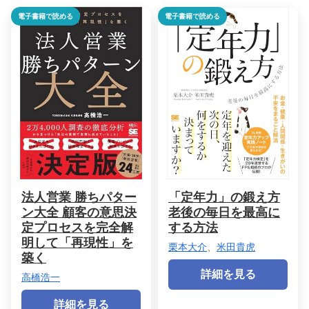
電子書籍で読める
電子書籍で読める
法人営業 勝ちパター
「定年力」の鍛え方
ン大全 顧客の意思決
老後の毎日を最高に
定プロセスを完全解
する方法
明して「再現性」を
栗本大介
、
米田貴虎
築く
詳細を見る
高橋浩一
詳細を見る