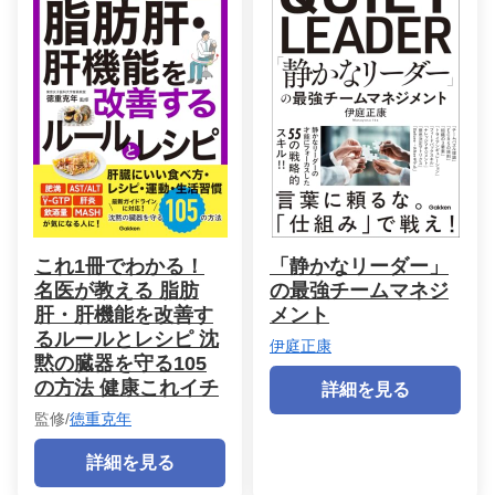
これ1冊でわかる！
「静かなリーダー」
名医が教える 脂肪
の最強チームマネジ
肝・肝機能を改善す
メント
るルールとレシピ 沈
伊庭正康
黙の臓器を守る105
の方法 健康これイチ
詳細を見る
監修/
徳重克年
詳細を見る