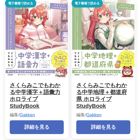
電子書籍で読める
電子書籍で読める
さくらみこでもわか
さくらみこでもわか
る中学漢字＋語彙力
る中学地理＋都道府
ホロライブ
県 ホロライブ
StudyBook
StudyBook
編集/
Gakken
編集/
Gakken
詳細を見る
詳細を見る