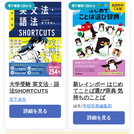
電子書籍で読める
電子書籍で読める
大学受験 英文法・語
新レインボー はじめ
法SHORTCUTS
てことば選び辞典 気
持ちのことば
宮下卓也
編集/
学研辞典編集部
詳細を見る
詳細を見る