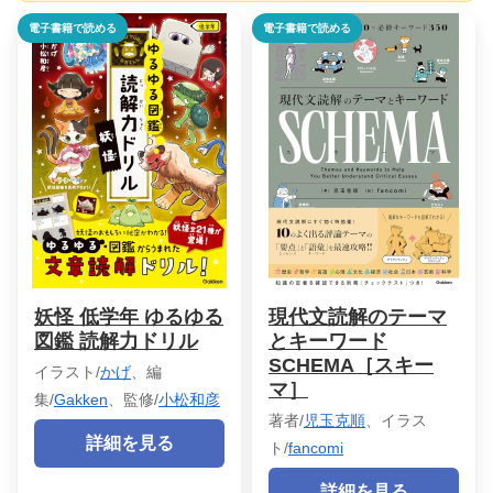
電子書籍で読める
電子書籍で読める
妖怪 低学年 ゆるゆる
現代文読解のテーマ
図鑑 読解力ドリル
とキーワード
SCHEMA［スキー
イラスト/
かげ
、編
マ］
集/
Gakken
、監修/
小松和彦
著者/
児玉克順
、イラス
詳細を見る
ト/
fancomi
詳細を見る