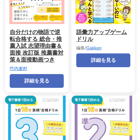
自分だけの物語で逆
語彙力アップゲーム
転合格する 総合・推
ドリル
薦入試 志望理由書＆
編集/
Gakken
面接 改訂版 推薦書対
策＆面接動画つき
詳細を見る
竹内麦村
詳細を見る
電子書籍で読める
電子書籍で読める