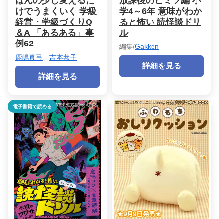
ほんの少し変えるだ
放課後のヒミツ編 小
けでうまくいく 学級
学4～6年 意味がわか
経営・学級づくりQ
ると怖い 読怪談ドリ
＆A 「あるある」事
ル
例62
編集/
Gakken
鹿嶋真弓
、
吉本恭子
詳細を見る
詳細を見る
電子書籍で読める