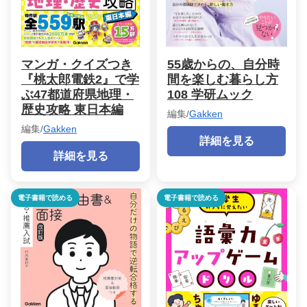
マンガ・クイズつき
55歳からの、自分時
『桃太郎電鉄2』で学
間を楽しむ暮らし方
ぶ47都道府県地理・
108 学研ムック
歴史攻略 東日本編
編集/
Gakken
編集/
Gakken
詳細を見る
詳細を見る
電子書籍で読める
電子書籍で読める