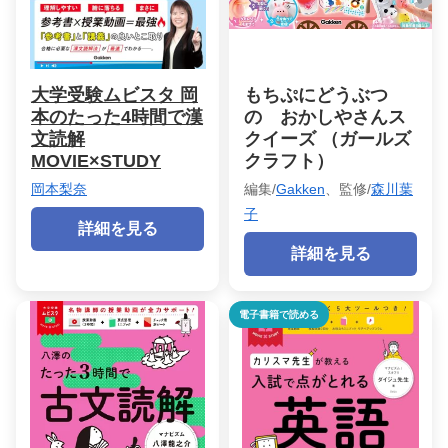
大学受験ムビスタ 岡
もちぷにどうぶつ
本のたった4時間で漢
の おかしやさんス
文読解
クイーズ （ガールズ
MOVIE×STUDY
クラフト）
岡本梨奈
編集/
Gakken
、監修/
森川葉
子
詳細を見る
詳細を見る
電子書籍で読める