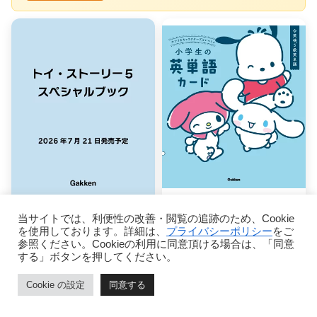
トイ・ストーリー5
サンリオキャラクタ
当サイトでは、利便性の改善・閲覧の追跡のため、Cookie
スペシャルブック
ーズといっしょ 小
を使用しております。詳細は、
プライバシーポリシー
をご
（学研ディズニーム
学生の英単語カード
参照ください。Cookieの利用に同意頂ける場合は、「同意
する」ボタンを押してください。
ック）
Gakken
Gakken
Cookie の設定
同意する
詳細を見る
詳細を見る
ホーム
ページトップ
シェア
メニュー