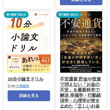
電子書籍で読める
電子書籍で読める
10分小論文ドリル
不安通貨 貯金や投資
で消えない「お金の
監修/
小池陽慈
不安」を最新科学で
解決 幸福学・行動経
詳細を見る
済学・心理学が突き
止めた「正しいお金