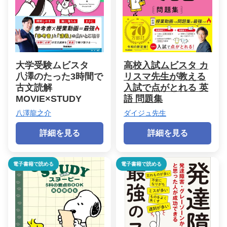
大学受験ムビスタ
高校入試ムビスタ カ
八澤のたった3時間で
リスマ先生が教える
古文読解
入試で点がとれる 英
MOVIE×STUDY
語 問題集
八澤龍之介
ダイジュ先生
詳細を見る
詳細を見る
電子書籍で読める
電子書籍で読める