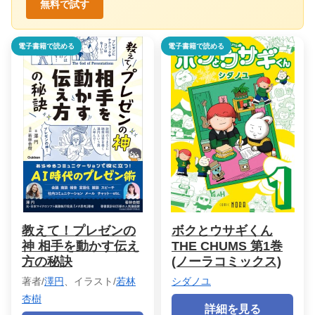
無料で試す
電子書籍で読める
電子書籍で読める
教えて！プレゼンの
ボクとウサギくん
神 相手を動かす伝え
THE CHUMS 第1巻
方の秘訣
(ノーラコミックス)
著者/
澤円
、イラスト/
若林
シダノユ
杏樹
詳細を見る