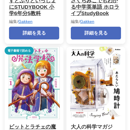
すとぷりといっしょ
さくらみこでもわか
にSTUDYBOOK 小
る中学英単語 ホロラ
学6年分5教科
イブStudyBook
編集/
Gakken
編集/
Gakken
詳細を見る
詳細を見る
電子書籍で読める
ビットとラチェの魔
大人の科学マガジ