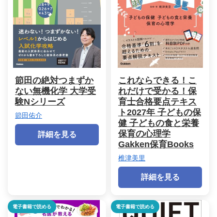
節田の絶対つまずか
これならできる！こ
ない無機化学 大学受
れだけで受かる！保
験Nシリーズ
育士合格要点テキス
ト2027年 子どもの保
節田佑介
健 子どもの食と栄養
保育の心理学
詳細を見る
Gakken保育Books
椎津美里
詳細を見る
電子書籍で読める
電子書籍で読める