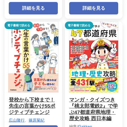
詳細を見る
詳細を見る
電子書籍で読める
電子書籍で読める
登校から下校まで！
マンガ・クイズつき
先生の言葉かけ55ポ
『桃太郎電鉄2』で学
ジティブチェンジ
ぶ47都道府県地理・
歴史攻略 西日本編
広山隆行
、
篠原菊紀
編集/
Gakken