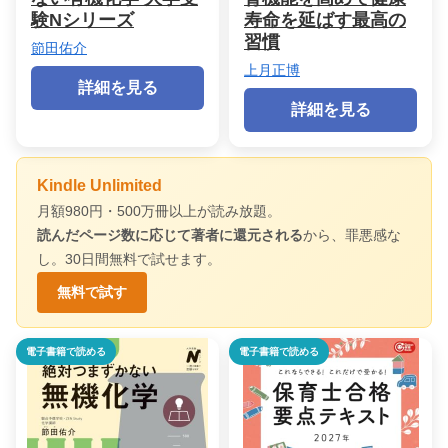
験Nシリーズ
寿命を延ばす最高の
習慣
節田佑介
上月正博
詳細を見る
詳細を見る
Kindle Unlimited
月額980円・500万冊以上が読み放題。
読んだページ数に応じて著者に還元される
から、罪悪感な
し。30日間無料で試せます。
無料で試す
電子書籍で読める
電子書籍で読める