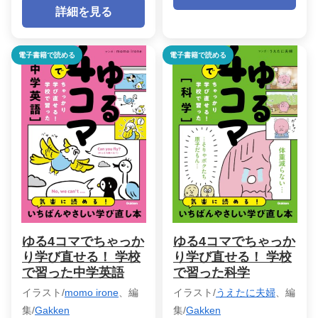
詳細を見る
電子書籍で読める
電子書籍で読める
ゆる4コマでちゃっか
ゆる4コマでちゃっか
り学び直せる！ 学校
り学び直せる！ 学校
で習った中学英語
で習った科学
イラスト/
momo irone
、編
イラスト/
うえたに夫婦
、編
集/
Gakken
集/
Gakken