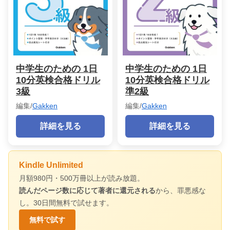
中学生のための 1日
中学生のための 1日
10分英検合格ドリル
10分英検合格ドリル
3級
準2級
編集/
Gakken
編集/
Gakken
詳細を見る
詳細を見る
Kindle Unlimited
月額980円・500万冊以上が読み放題。
読んだページ数に応じて著者に還元される
から、罪悪感な
し。30日間無料で試せます。
無料で試す