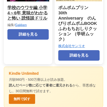
学校のウワサ編 小学
ポムポムプリン
4～6年 意味がわかる
30th
と怖い 読怪談ドリル
Anniversary のん
びりポムポムBOOK
編集/
Gakken
ふわもちおしりクッ
ション （学研ムッ
詳細を見る
ク）
株式会社サンリオ
詳細を見る
Kindle Unlimited
月額980円・500万冊以上が読み放題。
読んだページ数に応じて著者に還元される
から、罪悪感な
し。30日間無料で試せます。
無料で試す