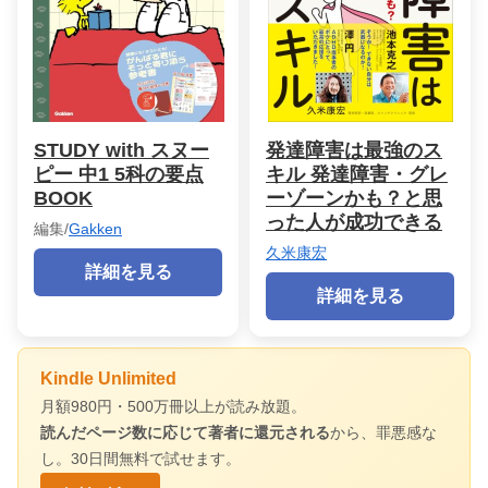
STUDY with スヌー
発達障害は最強のス
ピー 中1 5科の要点
キル 発達障害・グレ
BOOK
ーゾーンかも？と思
った人が成功できる
編集/
Gakken
久米康宏
詳細を見る
詳細を見る
Kindle Unlimited
月額980円・500万冊以上が読み放題。
読んだページ数に応じて著者に還元される
から、罪悪感な
し。30日間無料で試せます。