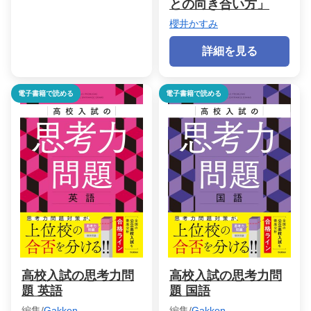
との向き合い方」
櫻井かすみ
詳細を見る
電子書籍で読める
電子書籍で読める
高校入試の思考力問
高校入試の思考力問
題 英語
題 国語
編集/
Gakken
編集/
Gakken