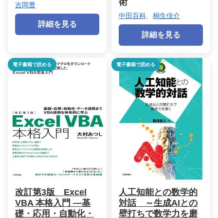
術
吉岡豊
中田百科
、
桐生佳介
詳細を見る
詳細を見る
電子書籍で読める
電子書籍で読める
改訂第3版 Excel
人工知能との数学的
VBA 本格入門 ―基
対話 ～生成AIとの
礎・応用・自動化・
壁打ちで数学力を磨