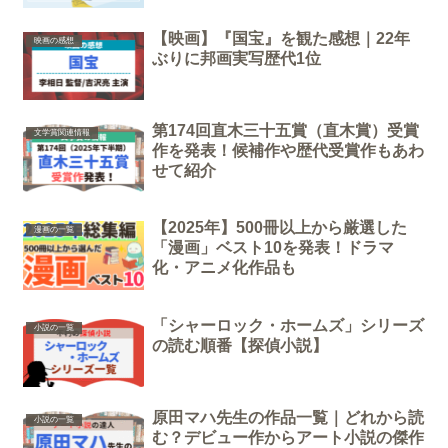
【映画】『国宝』を観た感想｜22年
映画の感想
ぶりに邦画実写歴代1位
第174回直木三十五賞（直木賞）受賞
文学賞関連情報
作を発表！候補作や歴代受賞作もあわ
せて紹介
【2025年】500冊以上から厳選した
漫画の一覧
「漫画」ベスト10を発表！ドラマ
化・アニメ化作品も
「シャーロック・ホームズ」シリーズ
小説の一覧
の読む順番【探偵小説】
原田マハ先生の作品一覧｜どれから読
小説の一覧
む？デビュー作からアート小説の傑作