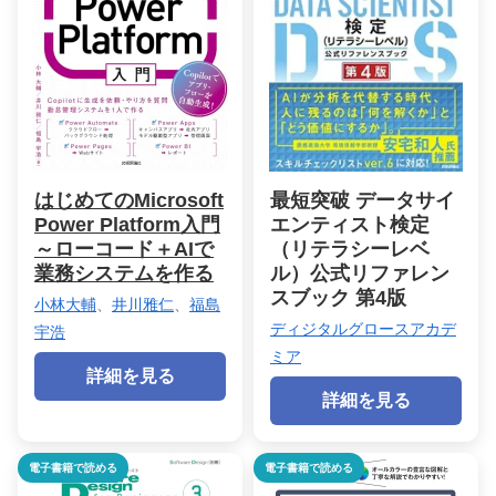
はじめてのMicrosoft
最短突破 データサイ
Power Platform入門
エンティスト検定
～ローコード＋AIで
（リテラシーレベ
業務システムを作る
ル）公式リファレン
スブック 第4版
小林大輔
、
井川雅仁
、
福島
ディジタルグロースアカデ
宇浩
ミア
詳細を見る
詳細を見る
電子書籍で読める
電子書籍で読める