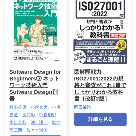
Software Design for
図解即戦力
Beginners③ ネット
ISO27001:2022の規
ワーク技術入門
格と審査がこれ1冊で
Software Design別
しっかりわかる教科
冊
書［改訂2版］
村山公保
、
小俣光之
、
小川
岡田敏靖
晃通
、
長沖彰
、
中森朋郁
、
詳細を見る
水口直哉
、
池上謙一
、
塩治
龍三朗
、
佐々木現興