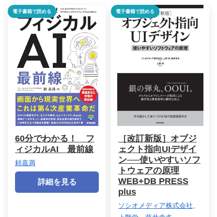
電子書籍で読める
電子書籍で読める
60分でわかる！ フ
［改訂新版］オブジ
ィジカルAI 最前線
ェクト指向UIデザイ
ン──使いやすいソフ
頼嘉満
トウェアの原理
WEB+DB PRESS
詳細を見る
plus
ソシオメディア株式会社
、