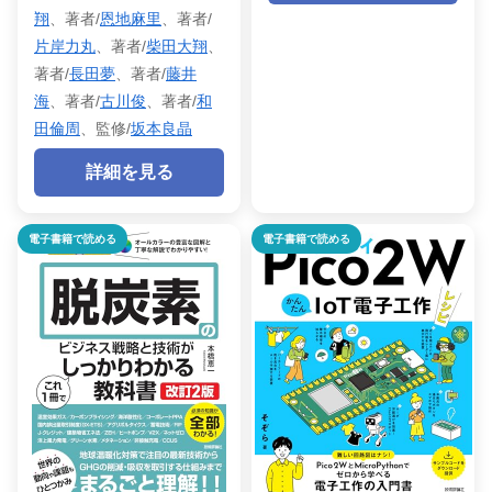
翔
、著者/
恩地麻里
、著者/
片岸力丸
、著者/
柴田大翔
、
著者/
長田夢
、著者/
藤井
海
、著者/
古川俊
、著者/
和
田倫周
、監修/
坂本良晶
詳細を見る
電子書籍で読める
電子書籍で読める