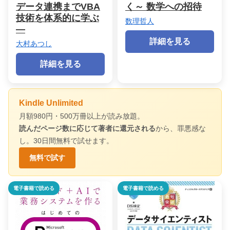
データ連携までVBA
く～ 数学への招待
技術を体系的に学ぶ
数理哲人
―
詳細を見る
大村あつし
詳細を見る
Kindle Unlimited
月額980円・500万冊以上が読み放題。
読んだページ数に応じて著者に還元される
から、罪悪感な
し。30日間無料で試せます。
無料で試す
電子書籍で読める
電子書籍で読める