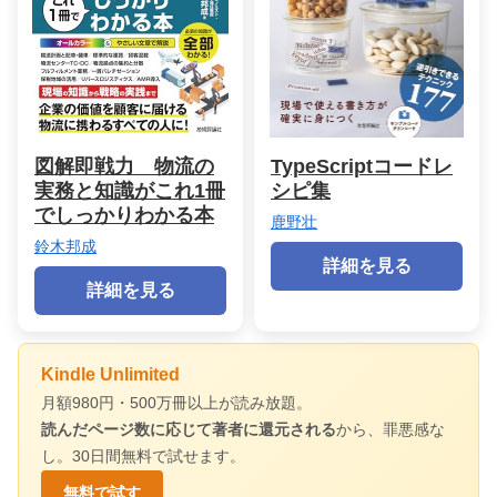
図解即戦力 物流の
TypeScriptコードレ
実務と知識がこれ1冊
シピ集
でしっかりわかる本
鹿野壮
鈴木邦成
詳細を見る
詳細を見る
Kindle Unlimited
月額980円・500万冊以上が読み放題。
読んだページ数に応じて著者に還元される
から、罪悪感な
し。30日間無料で試せます。
無料で試す