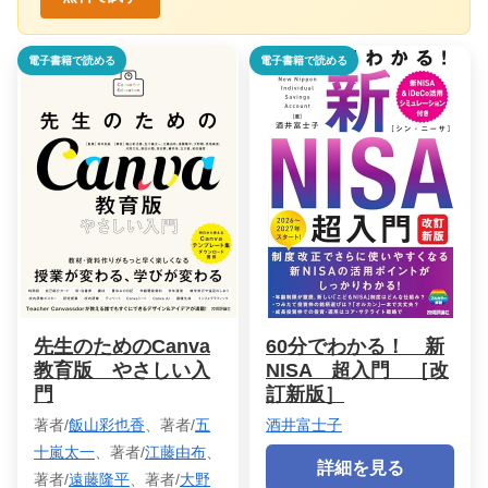
電子書籍で読める
電子書籍で読める
先生のためのCanva
60分でわかる！ 新
教育版 やさしい入
NISA 超入門 ［改
門
訂新版］
著者/
飯山彩也香
、著者/
五
酒井富士子
十嵐太一
、著者/
江藤由布
、
詳細を見る
著者/
遠藤隆平
、著者/
大野