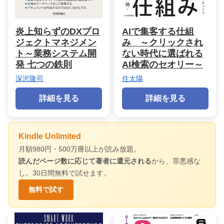
炎上知らずのDXプロ
AIで集客する仕組
ジェクトマネジメン
み ～クリックされ
ト～業務システム開
ない時代に選ばれる
発 七つの鉄則
AI検索のセオリー～
深沢隆司
住太陽
詳細を見る
詳細を見る
Kindle Unlimited
月額980円・500万冊以上が読み放題。
読んだページ数に応じて著者に還元される
から、罪悪感な
し。30日間無料で試せます。
無料で試す