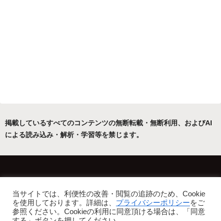
掲載しているすべてのコンテンツの無断転載・無断利用、およびAI
による読み込み・解析・学習等を禁じます。
ホーム
運営者について
当サイトでは、利便性の改善・閲覧の追跡のため、Cookie
プライバシーポリシー・免責事項
を使用しております。詳細は、
プライバシーポリシー
をご
参照ください。Cookieの利用に同意頂ける場合は、「同意
Copyright © 2022-2026 フリーアトリエ晴星 All Rights Reserved.
する」ボタンを押してください。