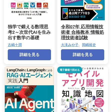
独学で鍛える数理思
令和07年 応用情報技
考2～次世代AIを生み
術者 合格教本 情報処
出す数学の基礎
理技術者試験
古嶋十潤
大滝みや子
、
岡嶋裕史
詳細を見る
詳細を見る
電子書籍で読める