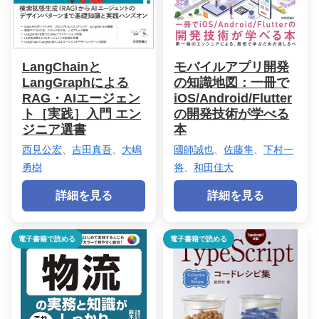
LangChainと
モバイルアプリ開発
LangGraphによる
の知識地図：一冊で
RAG・AIエージェン
iOS/Android/Flutter
ト［実践］入門 エン
の開発技術が学べる
ジニア選書
本
西見公宏
、
吉田真吾
、
大嶋
國師誠也
、
佐藤隼
、
下村一
勇樹
将
、
和田佳大
詳細を見る
詳細を見る
電子書籍で読める
電子書籍で読める