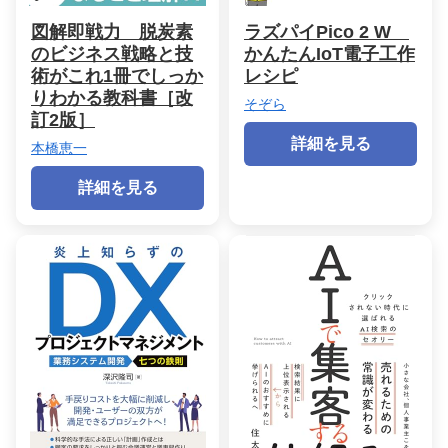
図解即戦力 脱炭素
ラズパイPico 2 W
のビジネス戦略と技
かんたんIoT電子工作
術がこれ1冊でしっか
レシピ
りわかる教科書［改
そぞら
訂2版］
詳細を見る
本橋恵一
詳細を見る