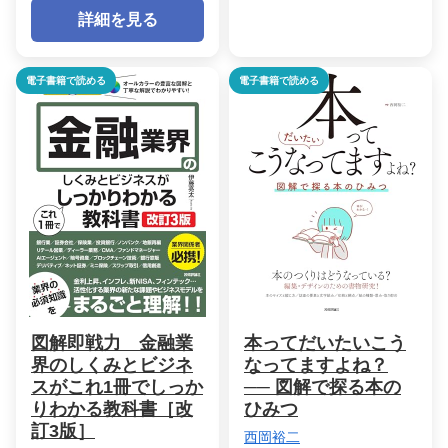
詳細を見る
電子書籍で読める
電子書籍で読める
図解即戦力 金融業
本ってだいたいこう
界のしくみとビジネ
なってますよね？
スがこれ1冊でしっか
── 図解で探る本の
りわかる教科書［改
ひみつ
訂3版］
西岡裕二