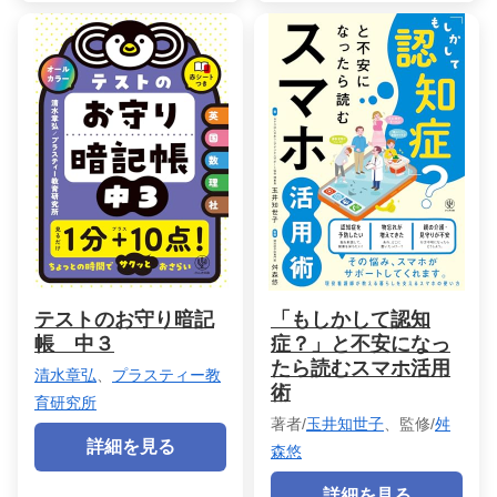
テストのお守り暗記
「もしかして認知
帳 中３
症？」と不安になっ
たら読むスマホ活用
清水章弘
、
プラスティー教
術
育研究所
著者/
玉井知世子
、監修/
舛
詳細を見る
森悠
詳細を見る