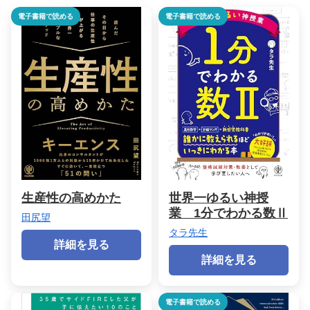
電子書籍で読める
電子書籍で読める
生産性の高めかた
世界一ゆるい神授
業 1分でわかる数Ⅱ
田尻望
タラ先生
詳細を見る
詳細を見る
電子書籍で読める