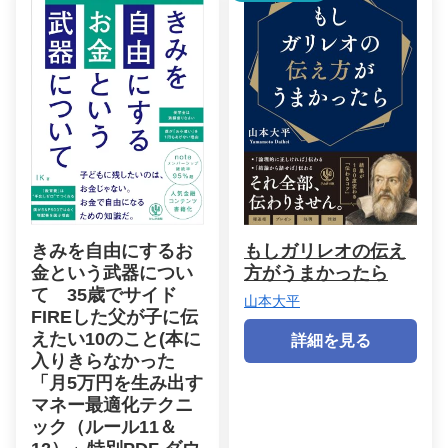
きみを自由にするお
もしガリレオの伝え
金という武器につい
方がうまかったら
て 35歳でサイド
山本大平
FIREした父が子に伝
えたい10のこと(本に
詳細を見る
入りきらなかった
「月5万円を生み出す
マネー最適化テクニ
ック（ルール11＆