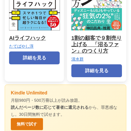
AIライフハック
1割の顧客で９割売り
上げる 「沼るファ
たてばやし淳
ン」のつくり方
詳細を見る
清水群
詳細を見る
Kindle Unlimited
月額980円・500万冊以上が読み放題。
読んだページ数に応じて著者に還元される
から、罪悪感な
し。30日間無料で試せます。
無料で試す