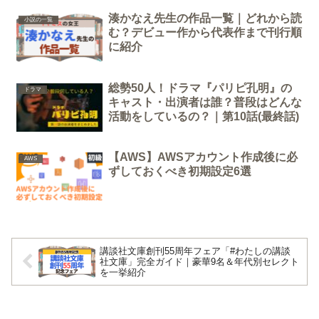
湊かなえ先生の作品一覧｜どれから読
小説の一覧
む？デビュー作から代表作まで刊行順
に紹介
総勢50人！ドラマ『パリピ孔明』の
ドラマ
キャスト・出演者は誰？普段はどんな
活動をしているの？｜第10話(最終話)
【AWS】AWSアカウント作成後に必
AWS
ずしておくべき初期設定6選
講談社文庫創刊55周年フェア「#わたしの講談
社文庫」完全ガイド｜豪華9名＆年代別セレクト
を一挙紹介