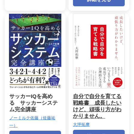
サッカーIQを高め
自分で自分を育てる
る サッカーシステ
戦略書 成長したい
ム完全講座
けど、頑張り方がわ
かりません。
ノーミルク佐藤（佐藤祐
大坪拓摩
一）