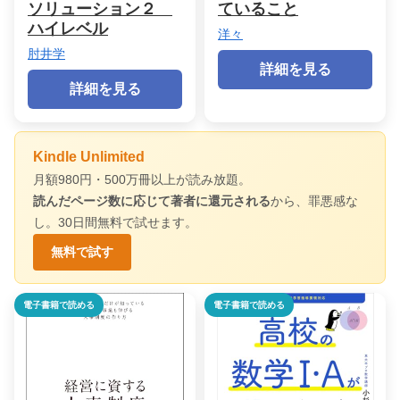
ソリューション２
ていること
ハイレベル
洋々
肘井学
詳細を見る
詳細を見る
Kindle Unlimited
月額980円・500万冊以上が読み放題。
読んだページ数に応じて著者に還元される
から、罪悪感な
し。30日間無料で試せます。
無料で試す
電子書籍で読める
電子書籍で読める