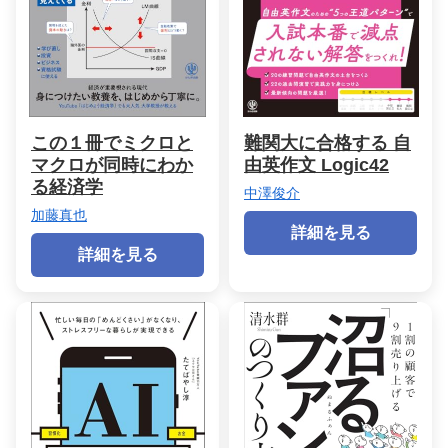
この１冊でミクロと
難関大に合格する 自
マクロが同時にわか
由英作文 Logic42
る経済学
中澤俊介
加藤真也
詳細を見る
詳細を見る