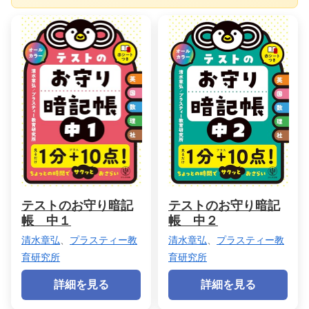
テストのお守り暗記
テストのお守り暗記
帳 中１
帳 中２
清水章弘
、
プラスティー教
清水章弘
、
プラスティー教
育研究所
育研究所
詳細を見る
詳細を見る