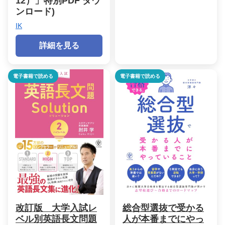
12）」特別PDF ダウ
ンロード)
IK
詳細を見る
電子書籍で読める
電子書籍で読める
改訂版 大学入試レ
総合型選抜で受かる
ベル別英語長文問題
人が本番までにやっ