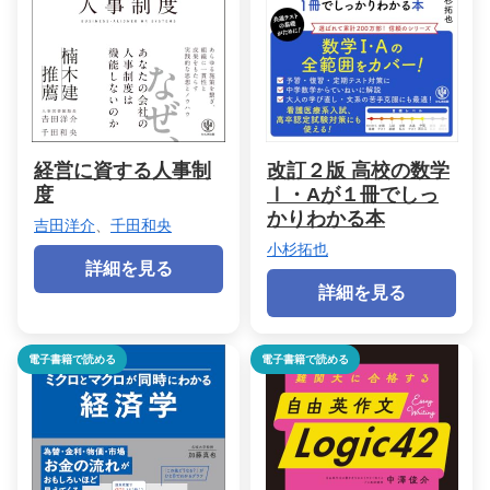
経営に資する人事制
改訂２版 高校の数学
度
Ⅰ・Aが１冊でしっ
かりわかる本
吉田洋介
、
千田和央
小杉拓也
詳細を見る
詳細を見る
電子書籍で読める
電子書籍で読める