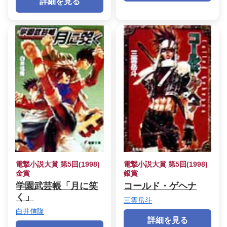
詳細を見る
電撃小説大賞 第5回(1998)
電撃小説大賞 第5回(1998)
金賞
銀賞
学園武芸帳「月に笑
コールド・ゲヘナ
く」
三雲岳斗
白井信隆
詳細を見る