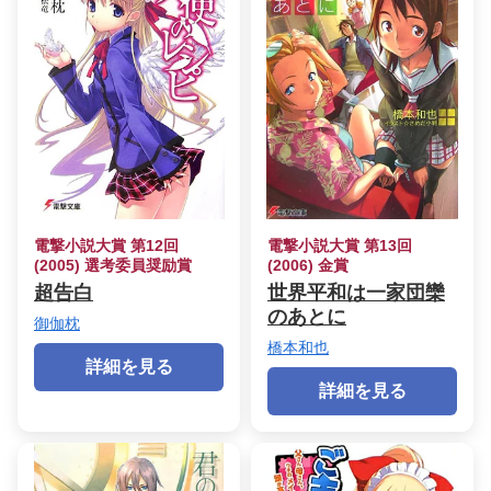
電撃小説大賞 第12回
電撃小説大賞 第13回
(2005) 選考委員奨励賞
(2006) 金賞
超告白
世界平和は一家団欒
のあとに
御伽枕
橋本和也
詳細を見る
詳細を見る