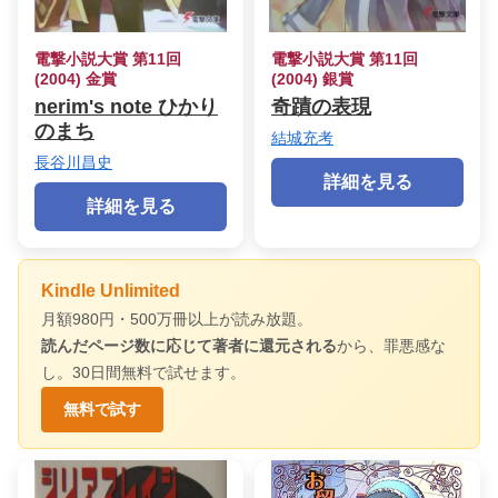
電撃小説大賞 第11回
電撃小説大賞 第11回
(2004) 金賞
(2004) 銀賞
nerim's note ひかり
奇蹟の表現
のまち
結城充考
長谷川昌史
詳細を見る
詳細を見る
Kindle Unlimited
月額980円・500万冊以上が読み放題。
読んだページ数に応じて著者に還元される
から、罪悪感な
し。30日間無料で試せます。
無料で試す