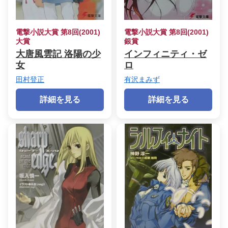
電撃小説大賞 第8回(2001)
電撃小説大賞 第8回(2001)
大賞
銀賞
大唐風雲記 洛陽の少
インフィニティ・ゼ
女
ロ
田村登正
有沢まみず
詳細を見る
詳細を見る