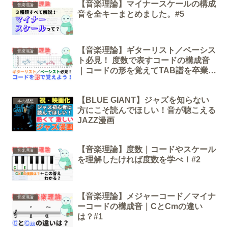
【音楽理論】マイナースケールの構成
音楽理論
音を全キーまとめました。#5
【音楽理論】ギターリスト／ベーシス
音楽理論
ト必見！ 度数で表すコードの構成音
｜コードの形を覚えてTAB譜を卒業し
よう#3
【BLUE GIANT】ジャズを知らない
本の感想
方にこそ読んでほしい！音が聴こえる
JAZZ漫画
【音楽理論】度数｜コードやスケール
音楽理論
を理解したければ度数を学べ！#2
【音楽理論】メジャーコード／マイナ
音楽理論
ーコードの構成音｜CとCmの違い
は？#1