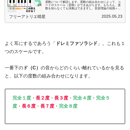
度数について解説します。度数の組み合わせによって、コ
ードやスケール（音階）ができあがります。もちろん、度
数を知らなくても演奏はできますし、音楽理論の知識＝楽
器や歌のうまさとはならないですが、もっと音楽を深く理
解したい場合は、避けて通れないものです。ピタゴラス音
2025.05.23
フリーアトリエ晴星
律についても解説しています。
よく耳にするであろう「
ドレミファソラシド
」。これも１
つのスケールです。
一番下の
ド（C）
の音からどのくらい離れているかを見る
と、以下の度数の組み合わせになります。
完全１度
・
長２度
・
長
３度
・
完全４度
・
完全５
度
・
長６度
・
長
７度
・
完全８度