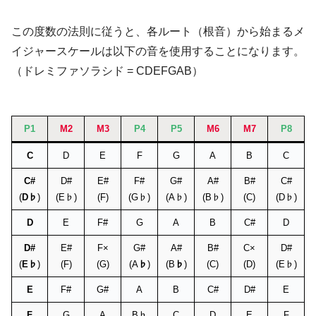
この度数の法則に従うと、各ルート（根音）から始まるメ
イジャースケールは以下の音を使用することになります。
（ドレミファソラシド = CDEFGAB）
P1
M2
M3
P4
P5
M6
M7
P8
C
D
E
F
G
A
B
C
C#
D#
E#
F#
G#
A#
B#
C#
(
D♭
)
(E♭)
(F)
(G♭)
(A♭)
(B♭)
(C)
(D♭)
D
E
F#
G
A
B
C#
D
D#
E#
F×
G#
A#
B#
C×
D#
(
E♭
)
(F)
(G)
(A
♭
)
(B
♭
)
(C)
(D)
(E♭)
E
F#
G#
A
B
C#
D#
E
F
G
A
B♭
C
D
E
F