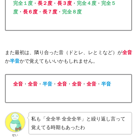
完全１度
・
長２度
・
長
３度
・
完全４度
・
完全５
度
・
長６度
・
長
７度
・
完全８度
また最初は、隣り合った音（ドとレ、レとミなど）が
全音
か
半音
かで覚えてもいいかもしれません。
全音
・
全音
・
半音
・
全音
・
全音
・
全音
・
半音
私も「全全半 全全全半」と繰り返し言って
覚えてる時期もあったわ
せい