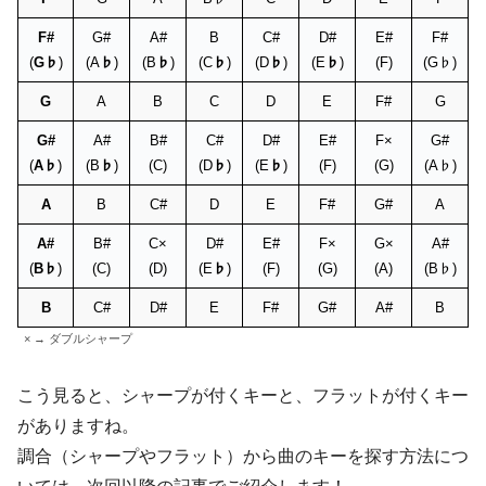
F#
G#
A#
B
C#
D#
E#
F#
(
G♭
)
(A
♭
)
(B
♭
)
(C
♭
)
(D
♭
)
(E
♭
)
(F)
(G♭)
G
A
B
C
D
E
F#
G
G#
A#
B#
C#
D#
E#
F×
G#
(
A♭
)
(B
♭
)
(C)
(D
♭
)
(E
♭
)
(F)
(G)
(A♭)
A
B
C#
D
E
F#
G#
A
A#
B#
C×
D#
E#
F×
G×
A#
(
B♭
)
(C)
(D)
(E
♭
)
(F)
(G)
(A)
(B♭)
B
C#
D#
E
F#
G#
A#
B
× → ダブルシャープ
こう見ると、シャープが付くキーと、フラットが付くキー
がありますね。
調合（シャープやフラット）から曲のキーを探す方法につ