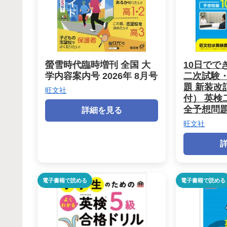
螢雪時代臨時増刊 全国 大
10日でで
学内容案内号 2026年 8月号
二次試験・
題 新装改
旺文社
付） 英検
全予想問題
詳細を見る
旺文社
電子書籍で読める
電子書籍で読める