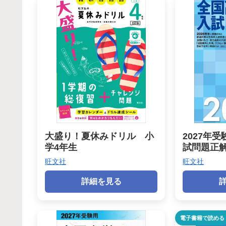
大盛り！夏休みドリル 小
2027年
学4年生
試問題正解
旺文社
旺文社
詳細を見る
電子書籍で読める