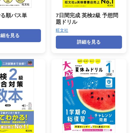
でる順パス単
7日間完成 英検2級 予想問
題ドリル
旺文社
詳細を見る
詳細を見る