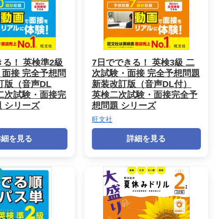
きる！ 英検準2級
7日でできる！ 英検3級 二
面接 完全予想問
次試験・面接 完全予想問題
訂版（音声DL
新装改訂版（音声DL付）
二次試験・面接完
英検二次試験・面接完全予
 シリーズ
想問題 シリーズ
旺文社
詳細を見る
詳細を見る