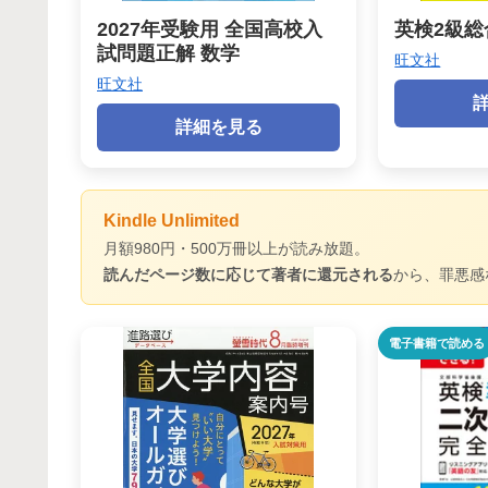
2027年受験用 全国高校入
英検2級
試問題正解 数学
旺文社
旺文社
詳細を見る
Kindle Unlimited
月額980円・500万冊以上が読み放題。
読んだページ数に応じて著者に還元される
から、罪悪感
電子書籍で読める