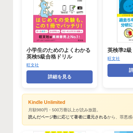
小学生のためのよくわかる
英検準2級
英検5級合格ドリル
旺文社
旺文社
詳細を見る
Kindle Unlimited
月額980円・500万冊以上が読み放題。
読んだページ数に応じて著者に還元される
から、罪悪感