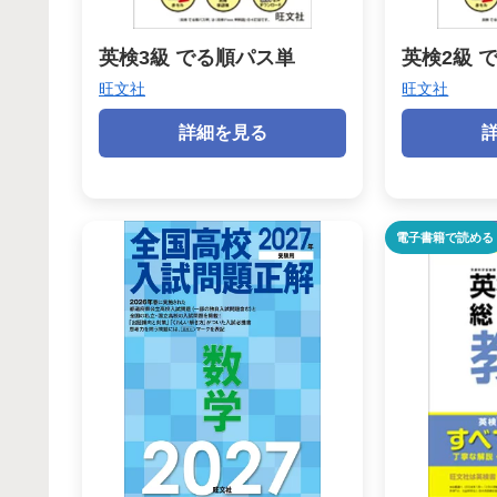
英検3級 でる順パス単
英検2級 
旺文社
旺文社
詳細を見る
電子書籍で読める