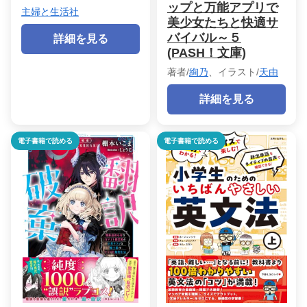
ップと万能アプリで
主婦と生活社
美少女たちと快適サ
バイバル～５
詳細を見る
(PASH！文庫)
著者/
絢乃
、イラスト/
天由
詳細を見る
電子書籍で読める
電子書籍で読める