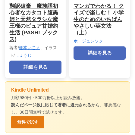
翻訳破棄 魔族語初
マンガでわかる！ ク
心者なカタコト腹黒
イズで楽しむ！ 小学
姫と天然タラシな魔
生のためのいちばん
王様のピュア甘婚約
やさしい英文法
生活 (PASH! ブック
（上）
ス)
ホ・ジュンソク
著者/
棚本いこま
、イラス
詳細を見る
ト/
しょうじ
詳細を見る
Kindle Unlimited
月額980円・500万冊以上が読み放題。
読んだページ数に応じて著者に還元される
から、罪悪感な
し。30日間無料で試せます。
無料で試す