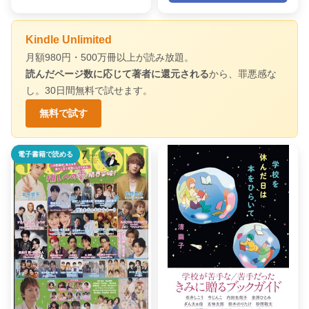
Kindle Unlimited
月額980円・500万冊以上が読み放題。
読んだページ数に応じて著者に還元される
から、罪悪感な
し。30日間無料で試せます。
無料で試す
電子書籍で読める