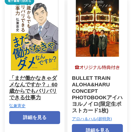
電子書籍で読める
「まだ働かなきゃダ
BULLET TRAIN
メなんですか？」60
ALOHA&HARU
歳からでもバリバリ
CONCEPT
できる仕事力
PHOTOBOOKアイハ
ヨルノイロ(限定生ポ
弘兼憲史
ストカード1枚)
詳細を見る
アロハ＆ハル(超特急)
詳細を見る