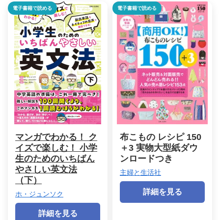
電子書籍で読める
電子書籍で読める
マンガでわかる！ ク
布こもの レシピ 150
イズで楽しむ！ 小学
＋3 実物大型紙ダウ
生のためのいちばん
ンロードつき
やさしい英文法
主婦と生活社
（下）
詳細を見る
ホ・ジュンソク
詳細を見る