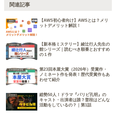
関連記事
【AWS初心者向け】AWSとは？メリ
AWS
ットデメリット解説！
【新本格ミステリー】綾辻行人先生の
小説の一覧
館シリーズ｜読むべき順番とおすすめ
の１作
第23回本屋大賞（2026年）受賞作・
文学賞関連情報
ノミネート作を発表！歴代受賞作もあ
わせて紹介
総勢50人！ドラマ『パリピ孔明』の
ドラマ
キャスト・出演者は誰？普段はどんな
活動をしているの？｜第1話