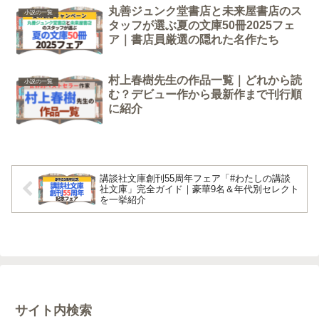
丸善ジュンク堂書店と未来屋書店のス
小説の一覧
タッフが選ぶ夏の文庫50冊2025フェ
ア｜書店員厳選の隠れた名作たち
村上春樹先生の作品一覧｜どれから読
小説の一覧
む？デビュー作から最新作まで刊行順
に紹介
講談社文庫創刊55周年フェア「#わたしの講談
社文庫」完全ガイド｜豪華9名＆年代別セレクト
を一挙紹介
サイト内検索