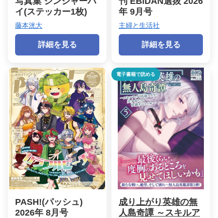
写真集 ジンジャーハ
刊 EBiDAN選抜 2026
イ(ステッカー1枚)
年 9月号
藤本洸大
主婦と生活社
詳細を見る
詳細を見る
電子書籍で読める
PASH!(パッシュ)
成り上がり英雄の無
2026年 8月号
人島奇譚 ～スキルア