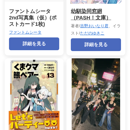
ファントムシータ
幼馴染同窓廻
2nd写真集（仮）(ポ
（PASH！文庫）
ストカード1枚)
著者/
吉野おいなり君
、イラ
ファントムシータ
スト/
ただのゆきこ
詳細を見る
詳細を見る