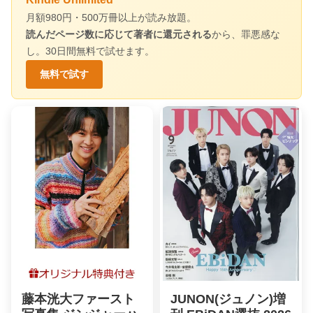
月額980円・500万冊以上が読み放題。
読んだページ数に応じて著者に還元される
から、罪悪感な
し。30日間無料で試せます。
無料で試す
藤本洸大ファースト
JUNON(ジュノン)増