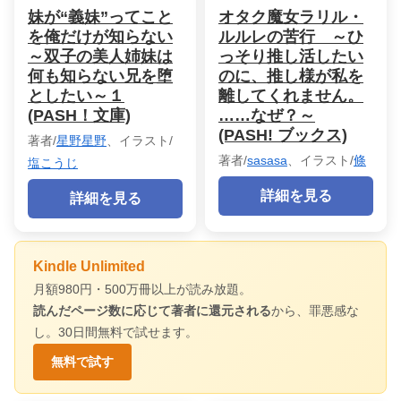
妹が“義妹”ってこと
オタク魔女ラリル・
を俺だけが知らない
ルルレの苦行 ～ひ
～双子の美人姉妹は
っそり推し活したい
何も知らない兄を堕
のに、推し様が私を
としたい～１
離してくれません。
(PASH！文庫)
……なぜ？～
(PASH! ブックス)
著者/
星野星野
、イラスト/
著者/
sasasa
、イラスト/
條
塩こうじ
詳細を見る
詳細を見る
Kindle Unlimited
月額980円・500万冊以上が読み放題。
読んだページ数に応じて著者に還元される
から、罪悪感な
し。30日間無料で試せます。
無料で試す