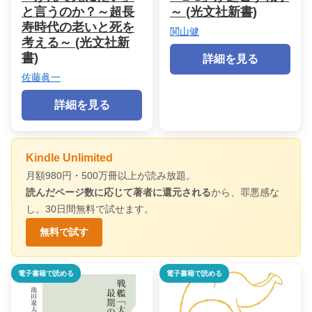
と言うのか？～超長
～ (光文社新書)
寿時代の老いと死を
関山健
考える～ (光文社新
書)
詳細を見る
佐藤眞一
詳細を見る
Kindle Unlimited
月額980円・500万冊以上が読み放題。
読んだページ数に応じて著者に還元される
から、罪悪感な
し。30日間無料で試せます。
無料で試す
電子書籍で読める
電子書籍で読める