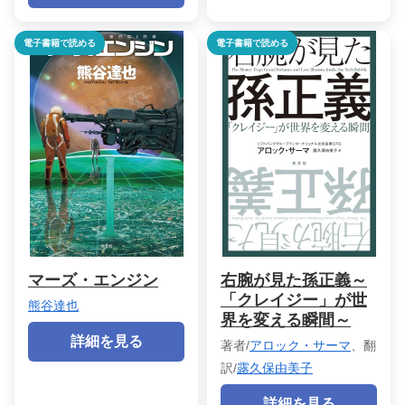
電子書籍で読める
電子書籍で読める
マーズ・エンジン
右腕が見た孫正義～
「クレイジー」が世
熊谷達也
界を変える瞬間～
詳細を見る
著者/
アロック・サーマ
、翻
訳/
露久保由美子
詳細を見る