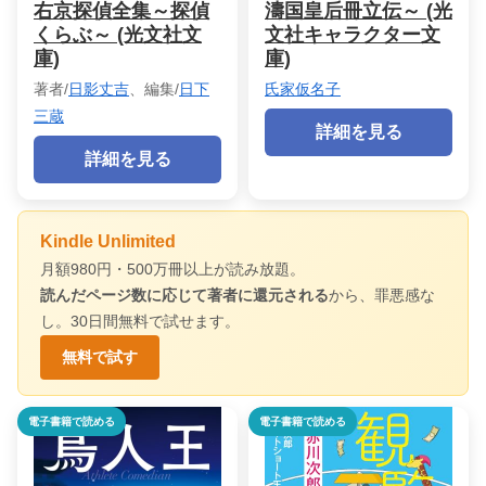
右京探偵全集～探偵
濤国皇后冊立伝～ (光
くらぶ～ (光文社文
文社キャラクター文
庫)
庫)
著者/
日影丈吉
、編集/
日下
氏家仮名子
三蔵
詳細を見る
詳細を見る
Kindle Unlimited
月額980円・500万冊以上が読み放題。
読んだページ数に応じて著者に還元される
から、罪悪感な
し。30日間無料で試せます。
無料で試す
電子書籍で読める
電子書籍で読める