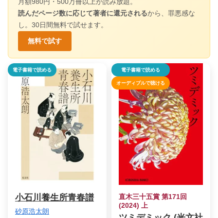
月額980円・500万冊以上が読み放題。
読んだページ数に応じて著者に還元される
から、罪悪感な
し。30日間無料で試せます。
無料で試す
電子書籍で読める
電子書籍で読める
オーディブルで聴ける
小石川養生所青春譜
直木三十五賞 第171回
(2024) 上
砂原浩太朗
ツミデミック (光文社