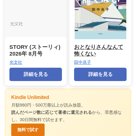
STORY (ストーリィ)
おとなりさんなんて
2026年 8月号
怖くない
光文社
田中兆子
詳細を見る
詳細を見る
Kindle Unlimited
月額980円・500万冊以上が読み放題。
読んだページ数に応じて著者に還元される
から、罪悪感な
し。30日間無料で試せます。
無料で試す