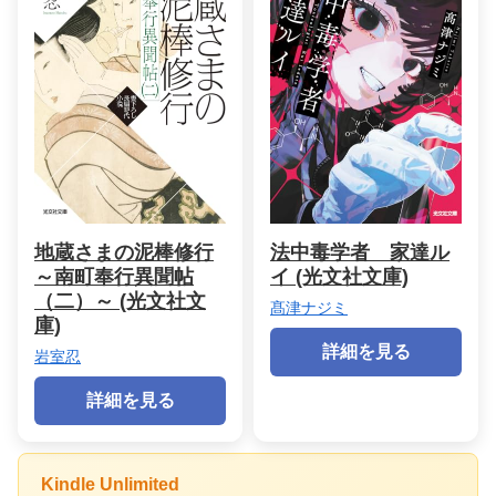
地蔵さまの泥棒修行
法中毒学者 家達ル
～南町奉行異聞帖
イ (光文社文庫)
（二）～ (光文社文
髙津ナジミ
庫)
詳細を見る
岩室忍
詳細を見る
Kindle Unlimited