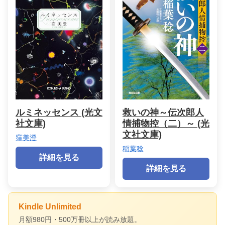
ルミネッセンス (光文
救いの神～伝次郎人
社文庫)
情捕物控（二）～ (光
文社文庫)
窪美澄
稲葉稔
詳細を見る
詳細を見る
Kindle Unlimited
月額980円・500万冊以上が読み放題。