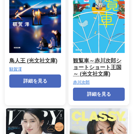
鳥人王 (光文社文庫)
観覧車～赤川次郎シ
ョートショート王国
額賀澪
～ (光文社文庫)
詳細を見る
赤川次郎
詳細を見る