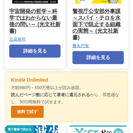
宇宙開発の哲学～科
警視庁公安部外事課
学ではわからない最
～スパイ・テロを水
後の問い～ (光文社新
面下で阻止する組織
書)
の実態～ (光文社新
書)
立花幸司
勝丸円覚
詳細を見る
詳細を見る
Kindle Unlimited
月額980円・500万冊以上が読み放題。
読んだページ数に応じて著者に還元される
から、罪悪感な
し。30日間無料で試せます。
無料で試す
電子書籍で読める