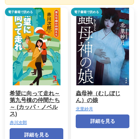
電子書籍で読める
電子書籍で読める
希望に向って走れ～
蟲母神（むしぼじ
第九号棟の仲間たち
ん）の娘
～ (カッパ・ノベル
北里紗月
ス)
詳細を見る
赤川次郎
詳細を見る