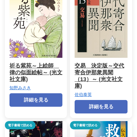
祈る紫苑～上絵師
交易 決定版～交代
律の似面絵帖～ (光文
寄合伊那衆異聞
社文庫)
（13）～ (光文社文
庫)
知野みさき
佐伯泰英
詳細を見る
詳細を見る
電子書籍で読める
電子書籍で読める