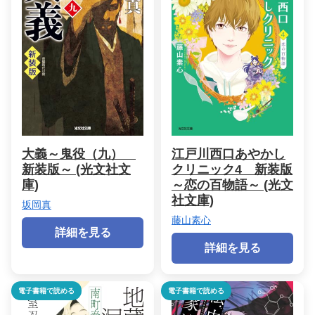
大義～鬼役（九）
江戸川西口あやかし
新装版～ (光文社文
クリニック4 新装版
庫)
～恋の百物語～ (光文
社文庫)
坂岡真
藤山素心
詳細を見る
詳細を見る
電子書籍で読める
電子書籍で読める