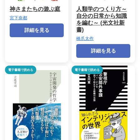
神さまたちの遊ぶ庭
人類学のつくり方～
自分の日常から知識
宮下奈都
を編む～ (光文社新
書)
詳細を見る
橋爪太作
詳細を見る
電子書籍で読める
電子書籍で読める