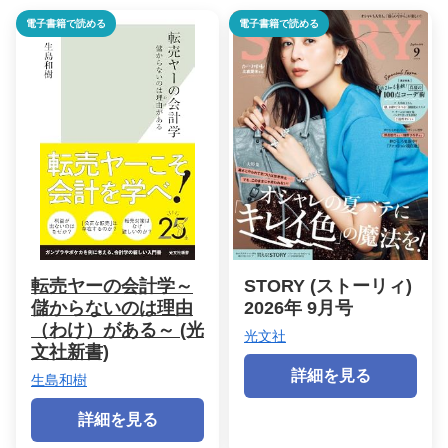
電子書籍で読める
電子書籍で読める
転売ヤーの会計学～
STORY (ストーリィ)
儲からないのは理由
2026年 9月号
（わけ）がある～ (光
光文社
文社新書)
詳細を見る
生島和樹
詳細を見る