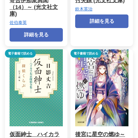
寄合伊那衆異聞
付失踪 (光文社文庫)
（14）～ (光文社文
鈴木英治
庫)
詳細を見る
佐伯泰英
詳細を見る
電子書籍で読める
電子書籍で読める
仮面紳士 ハイカラ
後宮に星空の燃ゆ～