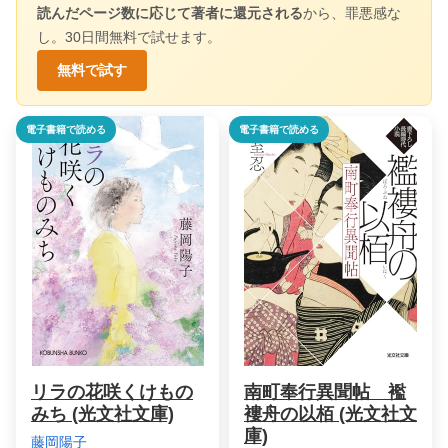
読んだページ数に応じて著者に還元される
から、罪悪感な
し。30日間無料で試せます。
無料で試す
電子書籍で読める
電子書籍で読める
リラの花咲くけもの
南町奉行異聞帖 襤
みち (光文社文庫)
褸舟の以栢 (光文社文
庫)
藤岡陽子