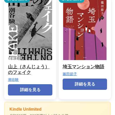
山上（さんじょう）
埼玉マンション物語
のフェイク
篠田節子
潮谷験
詳細を見る
詳細を見る
Kindle Unlimited