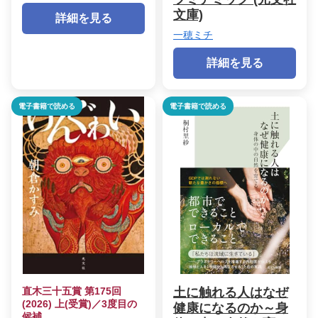
文庫)
詳細を見る
一穂ミチ
詳細を見る
電子書籍で読める
電子書籍で読める
直木三十五賞 第175回
土に触れる人はなぜ
(2026) 上(受賞)／3度目の
健康になるのか～身
候補