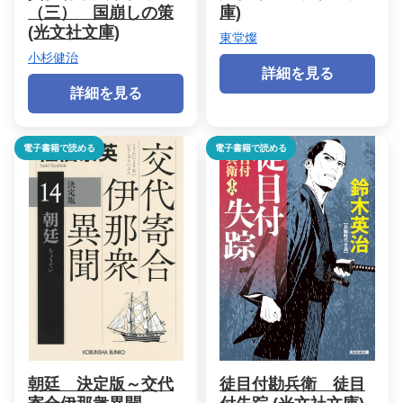
（三） 国崩しの策
庫)
(光文社文庫)
東堂燦
小杉健治
詳細を見る
詳細を見る
電子書籍で読める
電子書籍で読める
朝廷 決定版～交代
徒目付勘兵衛 徒目