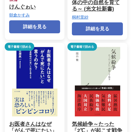
体の中の自然を育て
けんぐゎい
る～ (光文社新書)
朝倉かすみ
桐村里紗
詳細を見る
詳細を見る
電子書籍で読める
電子書籍で読める
お医者さんはなぜ
気候紛争～たった
「がんで死にたい」
「2℃」が起こす戦争