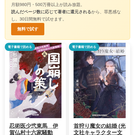
月額980円・500万冊以上が読み放題。
読んだページ数に応じて著者に還元される
から、罪悪感な
し。30日間無料で試せます。
無料で試す
電子書籍で読める
電子書籍で読める
忍術医少弐東馬 伊
首狩り魔女の結婚 (光
賀仏村十六家騒動
文社キャラクター文