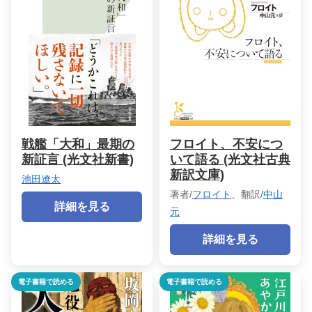
戦艦「大和」最期の
フロイト、不安につ
新証言 (光文社新書)
いて語る (光文社古典
新訳文庫)
池田遼太
著者/
フロイト
、翻訳/
中山
詳細を見る
元
詳細を見る
電子書籍で読める
電子書籍で読める