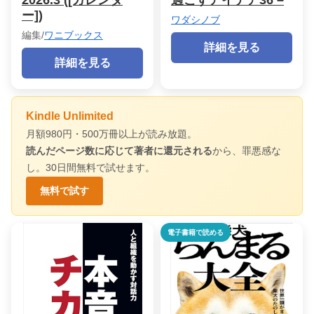
ー])
ワダシノブ
編集/
ワニブックス
詳細を見る
詳細を見る
Kindle Unlimited
月額980円・500万冊以上が読み放題。
読んだページ数に応じて著者に還元される
から、罪悪感な
し。30日間無料で試せます。
無料で試す
電子書籍で読める