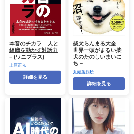
本音のチカラ – 人と
柴犬らんまる大全 –
組織を動かす対話力
世界一頭がまるい柴
– (ワニプラス)
犬のたのしいまいに
ち –
上原正光
丸頭製作所
詳細を見る
詳細を見る