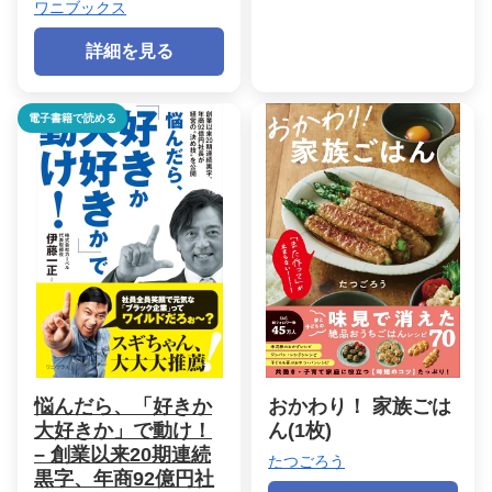
ワニブックス
詳細を見る
電子書籍で読める
悩んだら、「好きか
おかわり！ 家族ごは
大好きか」で動け！
ん(1枚)
– 創業以来20期連続
たつごろう
黒字、年商92億円社