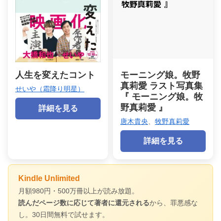
人生を変えたコント
モーニング娘。牧野
真莉愛 ラスト写真集
せいや（霜降り明星）
『 モーニング娘。牧
野真莉愛 』
詳細を見る
唐木貴央
、
牧野真莉愛
詳細を見る
Kindle Unlimited
月額980円・500万冊以上が読み放題。
読んだページ数に応じて著者に還元される
から、罪悪感な
し。30日間無料で試せます。