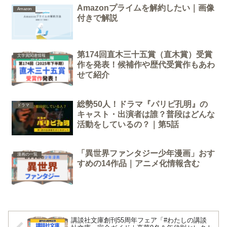
Amazonプライムを解約したい｜画像
Amazon
付きで解説
第174回直木三十五賞（直木賞）受賞
文学賞関連情報
作を発表！候補作や歴代受賞作もあわ
せて紹介
総勢50人！ドラマ『パリピ孔明』の
ドラマ
キャスト・出演者は誰？普段はどんな
活動をしているの？｜第5話
「異世界ファンタジー少年漫画」おす
漫画の一覧
すめの14作品｜アニメ化情報含む
講談社文庫創刊55周年フェア「#わたしの講談