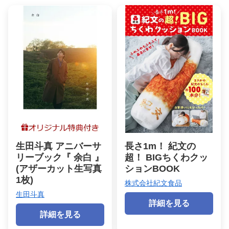
生田斗真 アニバーサ
長さ1m！ 紀文の
リーブック『 余白 』
超！ BIGちくわクッ
(アザーカット生写真
ションBOOK
1枚)
株式会社紀文食品
生田斗真
詳細を見る
詳細を見る