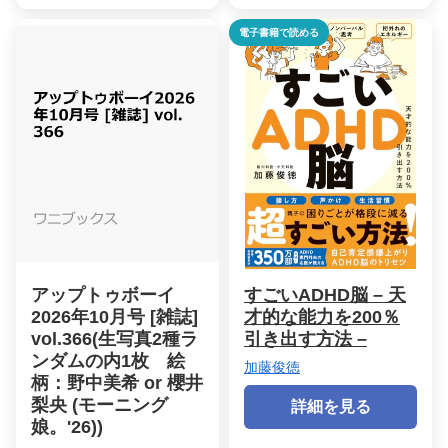
電子書籍で読める
アップトゥボーイ
すごいADHD脳 – 天
2026年10月号 [雑誌]
才的な能力を200％
vol.366(生写真2種ラ
引き出す方法 –
ンダムの内1枚 絵
加藤俊徳
柄：野中美希 or 櫻井
梨央 (モーニング
詳細を見る
娘。'26))