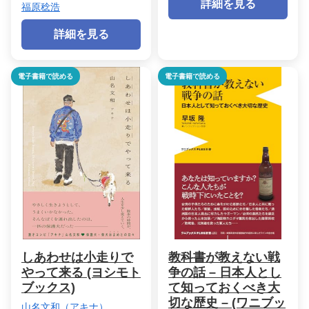
詳細を見る
福原稔浩
詳細を見る
電子書籍で読める
電子書籍で読める
しあわせは小走りで
教科書が教えない戦
やって来る (ヨシモト
争の話 – 日本人とし
ブックス)
て知っておくべき大
切な歴史 – (ワニブッ
山名文和（アキナ）