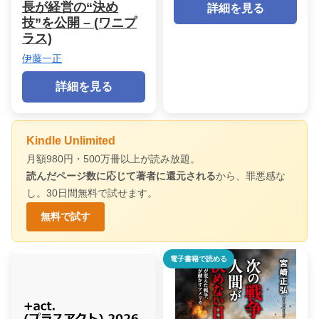
長が経営の“決め
詳細を見る
技”を公開 – (ワニプ
ラス)
伊藤一正
詳細を見る
Kindle Unlimited
月額980円・500万冊以上が読み放題。
読んだページ数に応じて著者に還元される
から、罪悪感な
し。30日間無料で試せます。
無料で試す
電子書籍で読める