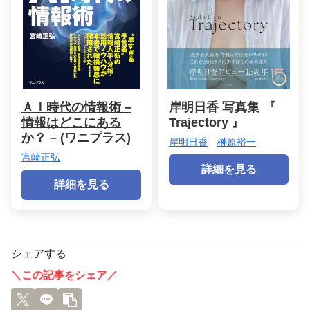
ＡＩ時代の情報術 –
岸明日香 写真集 『
情報はどこにある
Trajectory 』
か？ – (ワニプラス)
岸明日香
、
榊原裕一
宮崎正弘
詳細を見る
詳細を見る
シェアする
＼この記事をシェア／