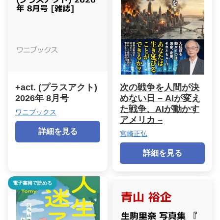
+act. (プラスアクト)
次の戦争を人間が決
2026年 8月号
めない日 – AIが変え
た戦争、AIが動かす
ワニブックス
アメリカ –
詳細を見る
宮崎正弘
詳細を見る
電子書籍で読める