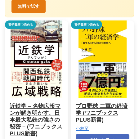
無料で試す
電子書籍で読める
電子書籍で読める
近鉄学 – 名物広報マ
プロ野球 二軍の経済
ンが解き明かす、日
学 (ワニブックス
本最大私鉄の強さの
PLUS新書)
秘密 – (ワニブックス
小林至
PLUS新書)