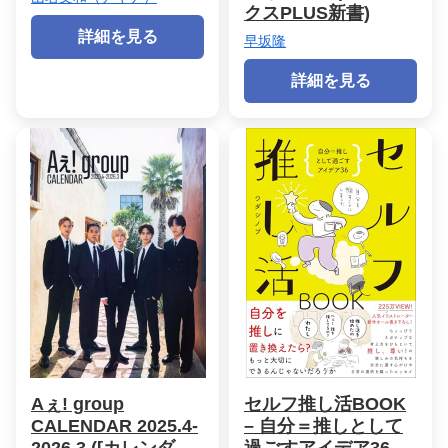
クスPLUS新書)
詳細を見る
早坂隆
詳細を見る
Aぇ! group
セルフ推し活BOOK
CALENDAR 2025.4-
– 自分＝推しとして
2026.3 ([カレンダ
過ごすアイデア36 –