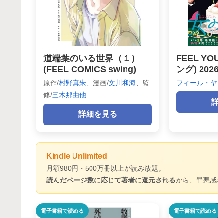
道端葉のいる世界（１）
FEEL Y
(FEEL COMICS swing)
ング) 202
原作/
村野真朱
、漫画/
文川和海
、監
フィール・ヤ
修/
三木那由他
詳細を見る
Kindle Unlimited
月額980円・500万冊以上が読み放題。
読んだページ数に応じて著者に還元される
から、罪悪感
電子書籍で読める
電子書籍で読める