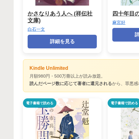
かさなりあう人へ (祥伝社
四十年目
文庫)
麻宮好
白石一文
詳細を見る
Kindle Unlimited
月額980円・500万冊以上が読み放題。
読んだページ数に応じて著者に還元される
から、罪悪感
電子書籍で読める
電子書籍で読める