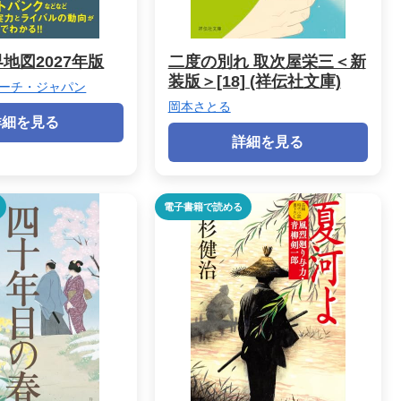
地図2027年版
二度の別れ 取次屋栄三＜新
装版＞[18] (祥伝社文庫)
ーチ・ジャパン
岡本さとる
詳細を見る
詳細を見る
電子書籍で読める