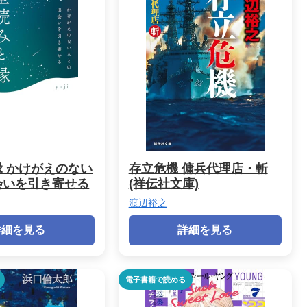
 かけがえのない
存立危機 傭兵代理店・斬
会いを引き寄せる
(祥伝社文庫)
渡辺裕之
詳細を見る
詳細を見る
電子書籍で読める