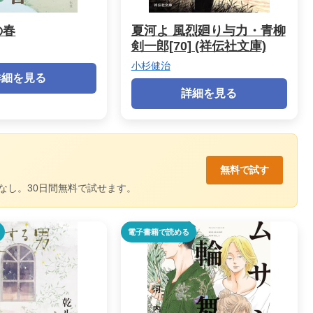
の春
夏河よ 風烈廻り与力・青柳
剣一郎[70] (祥伝社文庫)
小杉健治
詳細を見る
詳細を見る
無料で試す
なし。30日間無料で試せます。
電子書籍で読める