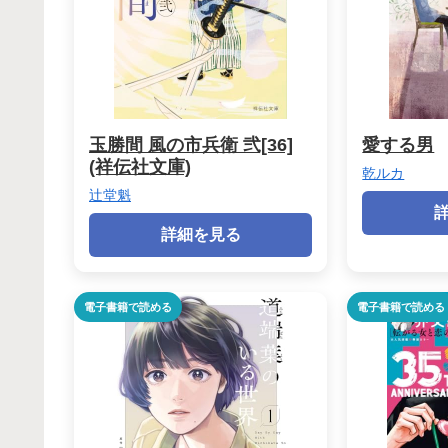
玉勝間 風の市兵衛 弐[36]
愛する男
(祥伝社文庫)
乾ルカ
辻堂魁
詳細を見る
電子書籍で読める
電子書籍で読める