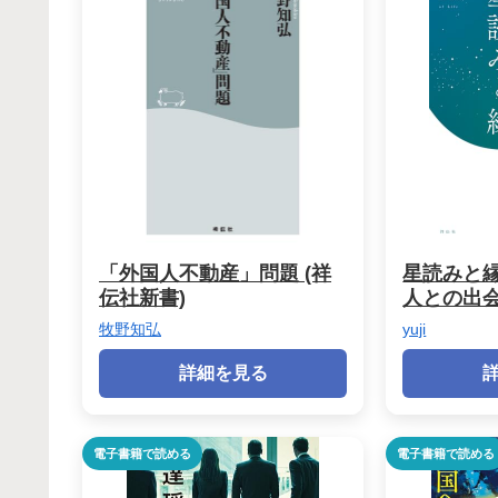
「外国人不動産」問題 (祥
星読みと縁
伝社新書)
人との出
牧野知弘
yuji
詳細を見る
電子書籍で読める
電子書籍で読める