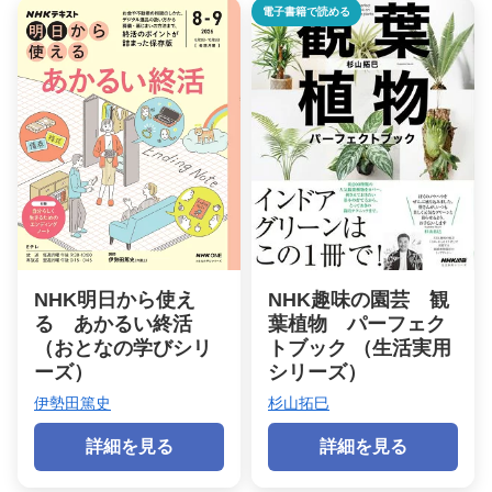
電子書籍で読める
NHK明日から使え
NHK趣味の園芸 観
る あかるい終活
葉植物 パーフェク
（おとなの学びシリ
トブック （生活実用
ーズ）
シリーズ）
伊勢田篤史
杉山拓巳
詳細を見る
詳細を見る