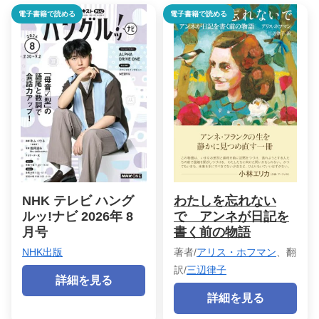
電子書籍で読める
電子書籍で読める
NHK テレビ ハング
わたしを忘れない
ルッ!ナビ 2026年 8
で アンネが日記を
月号
書く前の物語
NHK出版
著者/
アリス・ホフマン
、翻
訳/
三辺律子
詳細を見る
詳細を見る