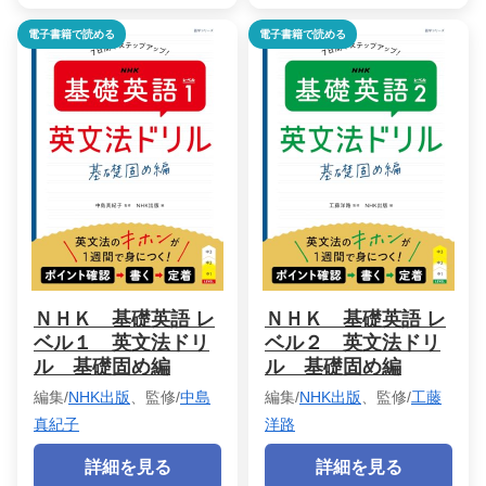
電子書籍で読める
電子書籍で読める
ＮＨＫ 基礎英語 レ
ＮＨＫ 基礎英語 レ
ベル１ 英文法ドリ
ベル２ 英文法ドリ
ル 基礎固め編
ル 基礎固め編
編集/
NHK出版
、監修/
中島
編集/
NHK出版
、監修/
工藤
真紀子
洋路
詳細を見る
詳細を見る