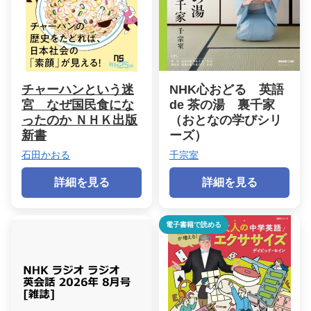
チャーハンという迷
NHK心おどる 英語
宮 なぜ国民食にな
de 茶の湯 裏千家
ったのか ＮＨＫ出版
（おとなの学びシリ
新書
ーズ）
石田かおる
千宗室
詳細を見る
詳細を見る
電子書籍で読める