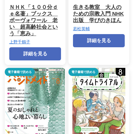
ＮＨＫ「１００分ｄ
生きる教室 大人の
ｅ名著」ブックス
ための宗教入門 NHK
ボーヴォワール 老
出版 学びのきほん
い 超高齢社会とい
若松英輔
う「恵み」
詳細を見る
上野千鶴子
詳細を見る
電子書籍で読める
電子書籍で読める