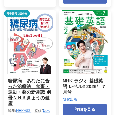
電子書籍で読める
糖尿病 あなたに合
NHK ラジオ 基礎英
った治療法 食事・
語 レベル2 2026年 7
運動・薬の新常識 別
月号
冊ＮＨＫきょうの健
NHK出版
康
詳細を見る
編集/
NHK出版
、監修/
鈴木