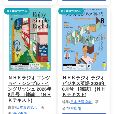
電子書籍で読める
電子書籍で読める
ＮＨＫラジオ エンジ
ＮＨＫラジオ ラジオ
ョイ・シンプル・イ
ビジネス英語 2026年
ングリッシュ 2026年
8月号 ［雑誌］ (ＮＨ
8月号 ［雑誌］ (ＮＨ
Ｋテキスト)
Ｋテキスト)
編集/
日本放送協会
、著
編集/
日本放送協会
、著
者/
NHK出版
者/
NHK出版