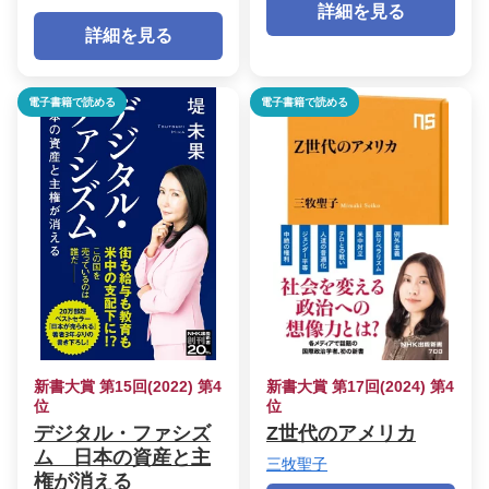
詳細を見る
詳細を見る
電子書籍で読める
電子書籍で読める
新書大賞 第15回(2022) 第4
新書大賞 第17回(2024) 第4
位
位
デジタル・ファシズ
Z世代のアメリカ
ム 日本の資産と主
三牧聖子
権が消える