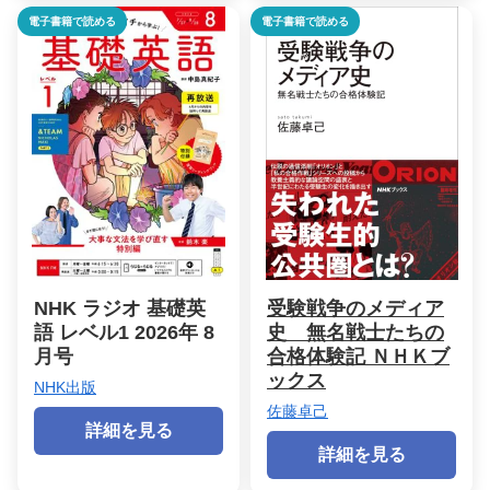
電子書籍で読める
電子書籍で読める
NHK ラジオ 基礎英
受験戦争のメディア
語 レベル1 2026年 8
史 無名戦士たちの
月号
合格体験記 ＮＨＫブ
ックス
NHK出版
佐藤卓己
詳細を見る
詳細を見る