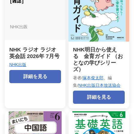
NHK ラジオ ラジオ
NHK明日から使え
英会話 2026年 7月号
る 金育ガイド （お
となの学びシリー
NHK出版
ズ）
詳細を見る
著者/
塚本俊太郎
、編
集/
NHK出版日本放送協会
詳細を見る