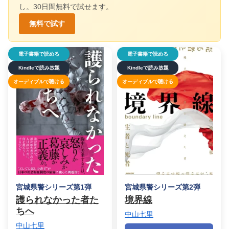
し。30日間無料で試せます。
無料で試す
電子書籍で読める
電子書籍で読める
Kindleで読み放題
Kindleで読み放題
オーディブルで聴ける
オーディブルで聴ける
宮城県警シリーズ第1弾
宮城県警シリーズ第2弾
護られなかった者た
境界線
ちへ
中山七里
中山七里