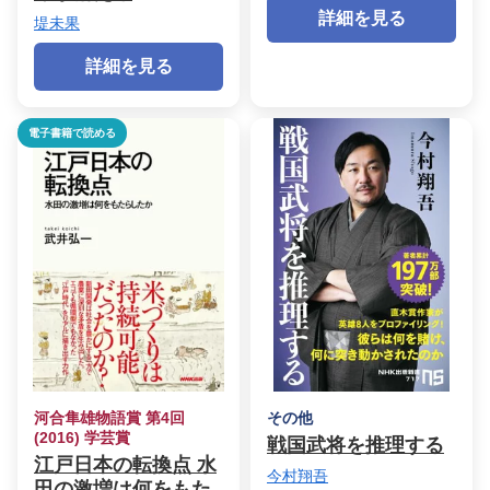
詳細を見る
堤未果
詳細を見る
電子書籍で読める
河合隼雄物語賞 第4回
その他
(2016) 学芸賞
戦国武将を推理する
江戸日本の転換点 水
今村翔吾
田の激増は何をもた