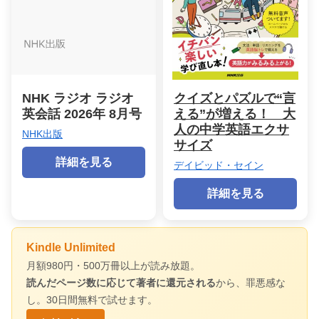
NHK ラジオ ラジオ
クイズとパズルで“言
英会話 2026年 8月号
える”が増える！ 大
人の中学英語エクサ
NHK出版
サイズ
詳細を見る
デイビッド・セイン
詳細を見る
Kindle Unlimited
月額980円・500万冊以上が読み放題。
読んだページ数に応じて著者に還元される
から、罪悪感な
し。30日間無料で試せます。