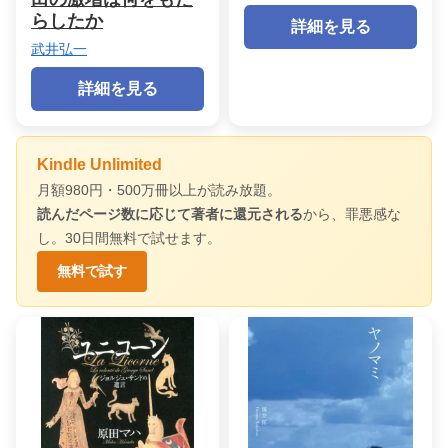
らしたか
詳細を見る
武井弘一
詳細を見る
Kindle Unlimited
月額980円・500万冊以上が読み放題。
読んだページ数に応じて著者に還元される
から、罪悪感な
し。30日間無料で試せます。
無料で試す