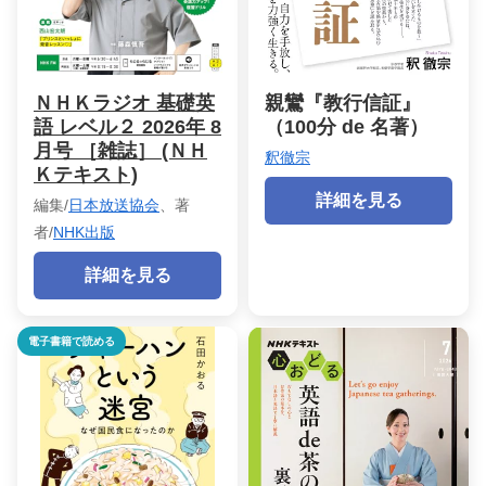
ＮＨＫラジオ 基礎英
親鸞『教行信証』
語 レベル２ 2026年 8
（100分 de 名著）
月号 ［雑誌］ (ＮＨ
釈徹宗
Ｋテキスト)
詳細を見る
編集/
日本放送協会
、著
者/
NHK出版
詳細を見る
電子書籍で読める