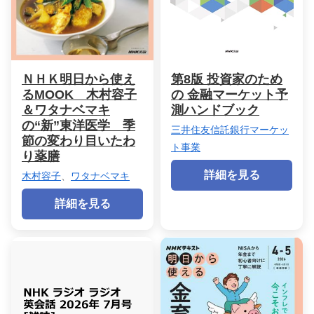
ＮＨＫ明日から使え
第8版 投資家のため
るMOOK 木村容子
の 金融マーケット予
＆ワタナベマキ
測ハンドブック
の“新”東洋医学 季
三井住友信託銀行マーケッ
節の変わり目いたわ
ト事業
り薬膳
詳細を見る
木村容子
、
ワタナベマキ
詳細を見る