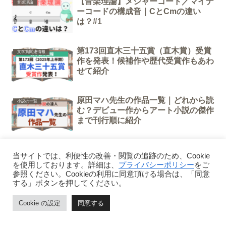
【音楽理論】メジャーコード／マイナ
音楽理論
ーコードの構成音｜CとCmの違い
は？#1
第173回直木三十五賞（直木賞）受賞
文学賞関連情報
作を発表！候補作や歴代受賞作もあわ
せて紹介
原田マハ先生の作品一覧｜どれから読
小説の一覧
む？デビュー作からアート小説の傑作
まで刊行順に紹介
Amazonプライムに登録する方法(画
Amazon
当サイトでは、利便性の改善・閲覧の追跡のため、Cookie
像付き)・登録後の特典
を使用しております。詳細は、
プライバシーポリシー
をご
参照ください。Cookieの利用に同意頂ける場合は、「同意
する」ボタンを押してください。
Cookie の設定
同意する
講談社文庫創刊55周年フェア「#わたしの講談
ホーム
ページトップ
シェア
メニュー
社文庫」完全ガイド｜豪華9名＆年代別セレクト