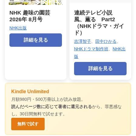
NHK 趣味の園芸
連続テレビ小説
2026年 8月号
風、薫る Part2
（NHKドラマ・ガイ
NHK出版
ド）
詳細を見る
吉澤智子
、
田中ひかる
、
NHKドラマ制作班
、
NHK出
版
詳細を見る
Kindle Unlimited
月額980円・500万冊以上が読み放題。
読んだページ数に応じて著者に還元される
から、罪悪感な
し。30日間無料で試せます。
無料で試す