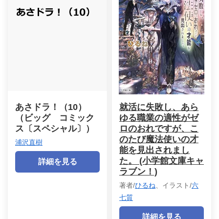
あさドラ！（10）
就活に失敗し、あら
（ビッグ コミック
ゆる職業の適性がゼ
ス〔スペシャル〕）
ロのおれですが、こ
のたび魔法使いの才
浦沢直樹
能を見出されまし
た。 (小学館文庫キャ
詳細を見る
ラブン！)
著者/
ひるね
、イラスト/
六
七質
詳細を見る