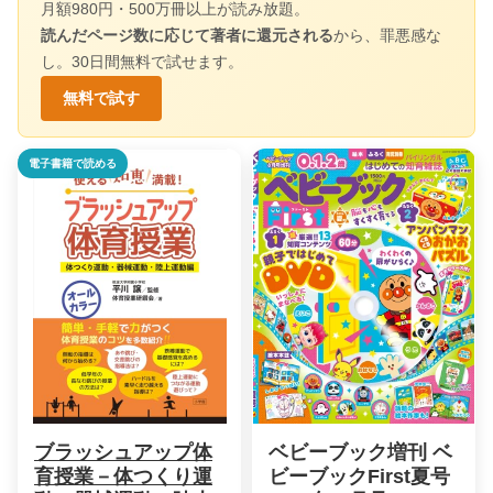
月額980円・500万冊以上が読み放題。
読んだページ数に応じて著者に還元される
から、罪悪感な
し。30日間無料で試せます。
無料で試す
電子書籍で読める
ブラッシュアップ体
ベビーブック増刊 ベ
育授業－体つくり運
ビーブックFirst夏号