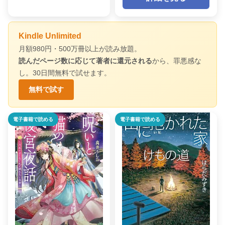
Kindle Unlimited
月額980円・500万冊以上が読み放題。
読んだページ数に応じて著者に還元される
から、罪悪感な
し。30日間無料で試せます。
無料で試す
電子書籍で読める
電子書籍で読める