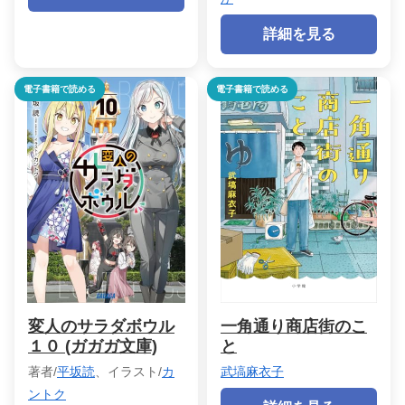
詳細を見る
電子書籍で読める
電子書籍で読める
変人のサラダボウル
一角通り商店街のこ
１０ (ガガガ文庫)
と
著者/
平坂読
、イラスト/
カ
武塙麻衣子
ントク