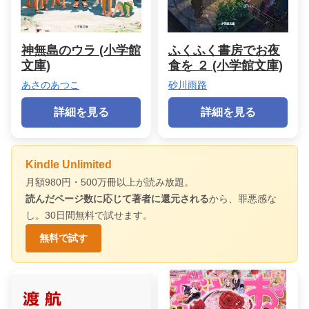
神無島のウラ (小学館
ふくふく書房でお夜
文庫)
食を ２ (小学館文庫)
あさのあつこ
砂川雨路
詳細を見る
詳細を見る
Kindle Unlimited
月額980円・500万冊以上が読み放題。
読んだページ数に応じて著者に還元される
から、罪悪感な
し。30日間無料で試せます。
無料で試す