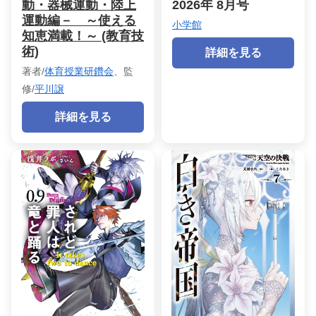
動・器械運動・陸上
2026年 8月号
運動編－ ～使える
小学館
知恵満載！～ (教育技
術)
詳細を見る
著者/
体育授業研鑽会
、監
修/
平川譲
詳細を見る