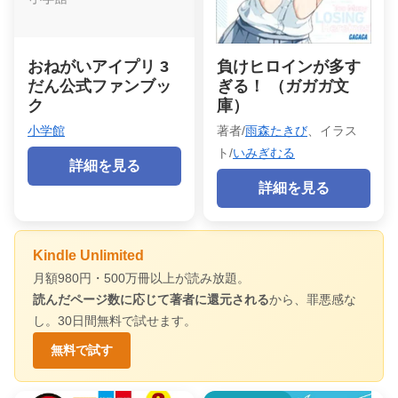
おねがいアイプリ 3
負けヒロインが多す
だん公式ファンブッ
ぎる！ （ガガガ文
ク
庫）
小学館
著者/
雨森たきび
、イラス
ト/
いみぎむる
詳細を見る
詳細を見る
Kindle Unlimited
月額980円・500万冊以上が読み放題。
読んだページ数に応じて著者に還元される
から、罪悪感な
し。30日間無料で試せます。
無料で試す