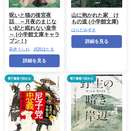
呪いと猫の後宮夜
山に抱かれた家 け
話 ～月夜のまじな
もの道 (小学館文庫)
い妃と眠れない皇帝
はらだみずき
～ (小学館文庫キャラ
ブン！)
詳細を見る
高井うしお
、
武田ほたる
詳細を見る
電子書籍で読める
電子書籍で読める