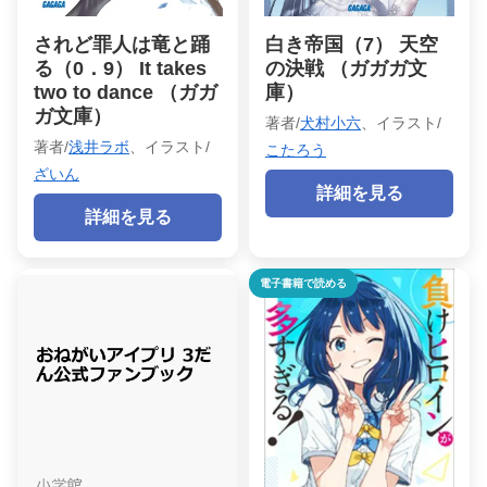
されど罪人は竜と踊
白き帝国（7） 天空
る（0．9） It takes
の決戦 （ガガガ文
two to dance （ガガ
庫）
ガ文庫）
著者/
犬村小六
、イラスト/
著者/
浅井ラボ
、イラスト/
こたろう
ざいん
詳細を見る
詳細を見る
電子書籍で読める