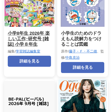
小学8年生 2026年 楽
小学生のためのドラ
しい工作･研究号 [雑
えもん読解力をつけ
誌] 小学８年生
ることば図鑑
編集/
学習雑誌編集室
原作/
藤子・Ｆ・不二雄
、監
修/
中島克治
詳細を見る
詳細を見る