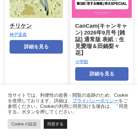
チリケン
CanCam(キャンキャ
ン) 2026年9月号 [雑
神戸遥真
誌] 通常版 表紙：生
見愛瑠＆田鍋梨々
詳細を見る
花】
小学館
詳細を見る
当サイトでは、利便性の改善・閲覧の追跡のため、Cookie
もっと見る（残り227冊）
を使用しております。詳細は、
プライバシーポリシー
をご
参照ください。Cookieの利用に同意頂ける場合は、「同意
する」ボタンを押してください。
Cookie の設定
同意する
シェアする
＼この記事をシェア／
ホーム
ページトップ
シェア
メニュー