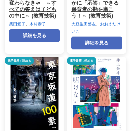
変わらなきゃ ～す
かに「応答」できる
べての答えは子ども
保育者の勘を磨こ
の中に～ (教育技術)
う！～ (教育技術)
柴田愛子
、
木村泰子
大豆生田啓友
、
おおえだけ
いこ
詳細を見る
詳細を見る
電子書籍で読める
電子書籍で読める