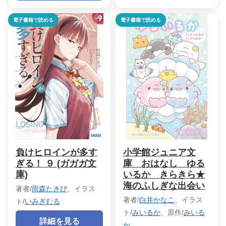
電子書籍で読める
電子書籍で読める
負けヒロインが多す
小学館ジュニア文
ぎる！ ９ (ガガガ文
庫 おはなし ゆる
庫)
いるか きらきら★
海のふしぎな出会い
著者/
雨森たきび
、イラス
著者/
白井かなこ
、イラス
ト/
いみぎむる
ト/
みいるか
、原作/
みいる
詳細を見る
か