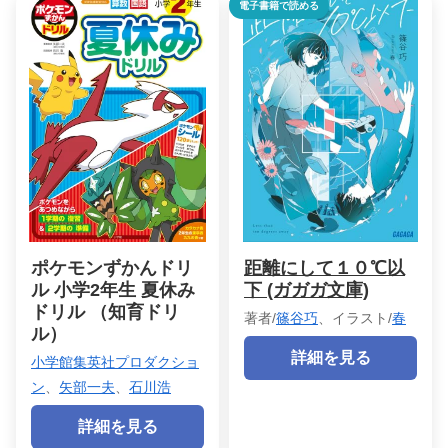
電子書籍で読める
ポケモンずかんドリ
距離にして１０℃以
ル 小学2年生 夏休み
下 (ガガガ文庫)
ドリル （知育ドリ
著者/
篠谷巧
、イラスト/
春
ル）
詳細を見る
小学館集英社プロダクショ
ン
、
矢部一夫
、
石川浩
詳細を見る