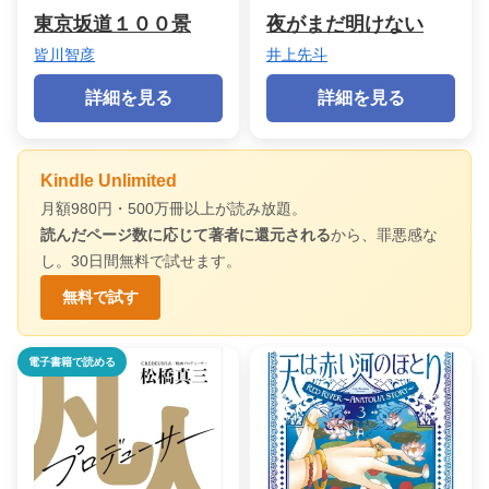
東京坂道１００景
夜がまだ明けない
皆川智彦
井上先斗
詳細を見る
詳細を見る
Kindle Unlimited
月額980円・500万冊以上が読み放題。
読んだページ数に応じて著者に還元される
から、罪悪感な
し。30日間無料で試せます。
無料で試す
電子書籍で読める