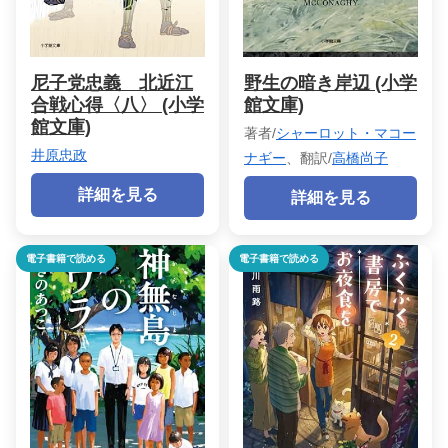
尼子党忠義 北近江
野生の暗き岸辺 (小学
合戦心得〈八〉 (小学
館文庫)
館文庫)
著者/
シャーロット・マコー
井原忠政
ナギー
、翻訳/
高橋尚子
詳細を見る
詳細を見る
電子書籍で読める
電子書籍で読める