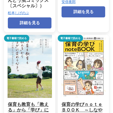
んとう虫コミックス
安倍夜郎
〔スペシャル〕）
詳細を見る
松本しげのぶ
詳細を見る
電子書籍で読める
電子書籍で読める
保育も教育も「教え
保育の学びｎｏｔｅ
る」から「学び」に
ＢＯＯＫ ～しなや