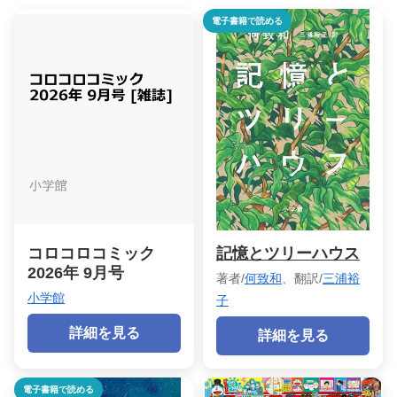
電子書籍で読める
コロコロコミック
記憶とツリーハウス
2026年 9月号
著者/
何致和
、翻訳/
三浦裕
小学館
子
詳細を見る
詳細を見る
電子書籍で読める