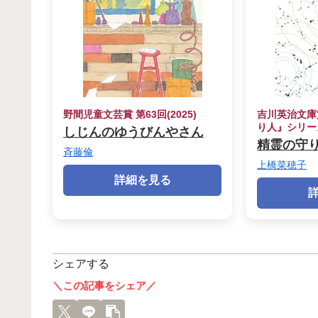
野間児童文芸賞 第63回(2025)
吉川英治文庫賞 
り人』シリー
しじんのゆうびんやさん
精霊の守
斉藤倫
上橋菜穂子
詳細を見る
シェアする
＼この記事をシェア／