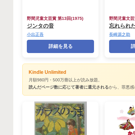
野間児童文芸賞 第13回(1975)
野間児童文芸賞 
ジンタの音
忘れられ
小出正吾
長崎源之助
詳細を見る
Kindle Unlimited
月額980円・500万冊以上が読み放題。
読んだページ数に応じて著者に還元される
から、罪悪感