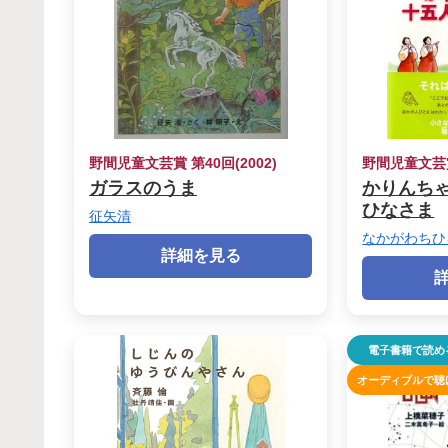
野間児童文芸賞 第40回(2002)
野間児童文芸賞 
ガラスのうま
かりんち
ひなさま
征矢清
なかがわちひ
詳細を見る
電子書籍で読め
オーディブルで聴