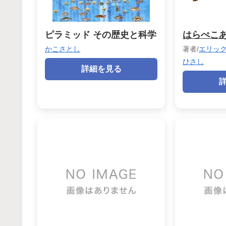
ピラミッド その歴史と科学
はらぺこ
かこさとし
著者/
エリック
ひさし
詳細を見る