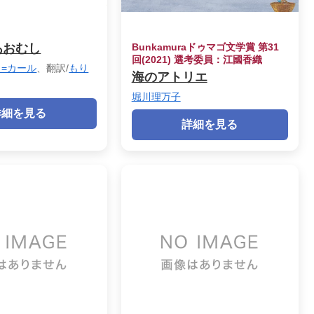
あおむし
Bunkamuraドゥマゴ文学賞 第31
回(2021) 選考委員：江國香織
=カール
、翻訳/
もり
海のアトリエ
堀川理万子
詳細を見る
詳細を見る