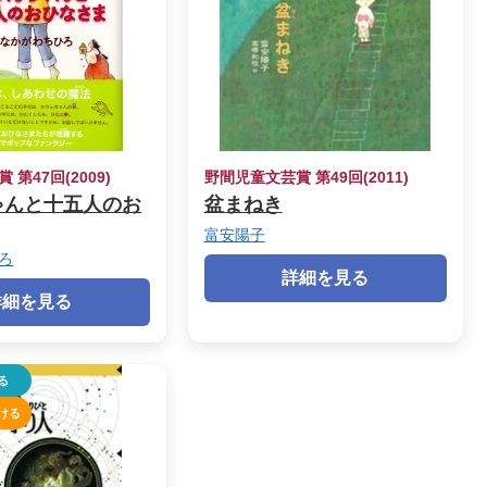
第47回(2009)
野間児童文芸賞 第49回(2011)
ゃんと十五人のお
盆まねき
富安陽子
ろ
詳細を見る
詳細を見る
る
ける