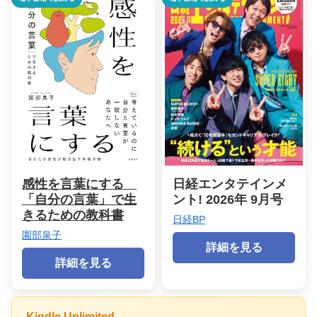
感性を言葉にする
日経エンタテインメ
「自分の言葉」で生
ント! 2026年 9月号
きるための教科書
日経BP
園部泉子
詳細を見る
詳細を見る
Kindle Unlimited