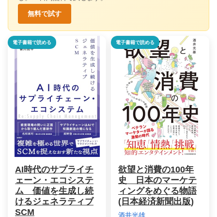
無料で試す
電子書籍で読める
電子書籍で読める
AI時代のサプライチ
欲望と消費の100年
ェーン・エコシステ
史 日本のマーケテ
ム 価値を生成し続
ィングをめぐる物語
けるジェネラティブ
(日本経済新聞出版)
SCM
酒井光雄