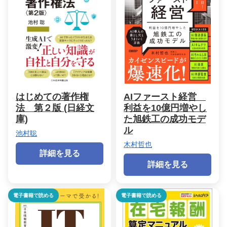
はじめての著作権
AIファースト経営
法 第２版 (日経文
利益を10億円増やし
庫)
た旭鉄工の成功モデ
ル
池村聡
木村哲也
詳細を見る
詳細を見る
電子書籍で読める
電子書籍で読める