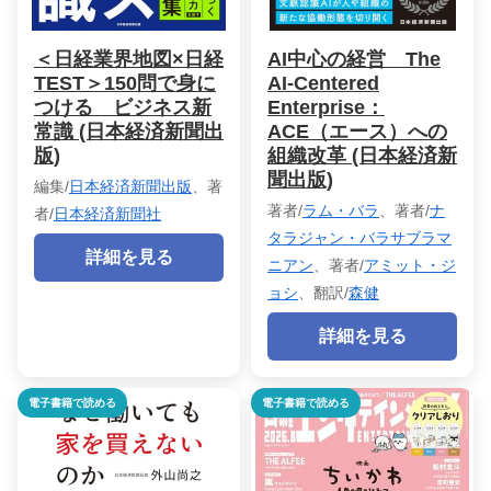
＜日経業界地図×日経
AI中心の経営 The
TEST＞150問で身に
AI-Centered
つける ビジネス新
Enterprise：
常識 (日本経済新聞出
ACE（エース）への
版)
組織改革 (日本経済新
聞出版)
編集/
日本経済新聞出版
、著
著者/
ラム・バラ
、著者/
ナ
者/
日本経済新聞社
タラジャン・バラサブラマ
詳細を見る
ニアン
、著者/
アミット・ジ
ョシ
、翻訳/
森健
詳細を見る
電子書籍で読める
電子書籍で読める