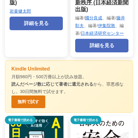
版)
新秩序 (日本経済新聞
出版)
岩壷健太郎
編著/
國分良成
、編著/
藤井
詳細を見る
彰夫
、編著/
伊集院敦
、編
著/
日本経済研究センター
詳細を見る
Kindle Unlimited
月額980円・500万冊以上が読み放題。
読んだページ数に応じて著者に還元される
から、罪悪感な
し。30日間無料で試せます。
無料で試す
電子書籍で読める
電子書籍で読める