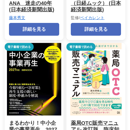
ANA 迷走の40年
（日経ムック） (日本
(日本経済新聞出版)
経済新聞出版)
藤本秀文
監修/
ベイカレント
詳細を見る
詳細を見る
電子書籍で読める
電子書籍で読める
まるわかり！中小企
薬局OTC販売マニュ
業の事業再生 2027
アル 改訂版 臨床知