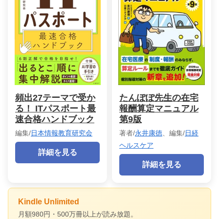
頻出27テーマで受か
たんぽぽ先生の在宅
る！ ITパスポート最
報酬算定マニュアル
速合格ハンドブック
第9版
編集/
日本情報教育研究会
著者/
永井康徳
、編集/
日経
ヘルスケア
詳細を見る
詳細を見る
Kindle Unlimited
月額980円・500万冊以上が読み放題。