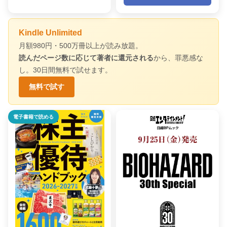
Kindle Unlimited
月額980円・500万冊以上が読み放題。
読んだページ数に応じて著者に還元される
から、罪悪感な
し。30日間無料で試せます。
無料で試す
電子書籍で読める