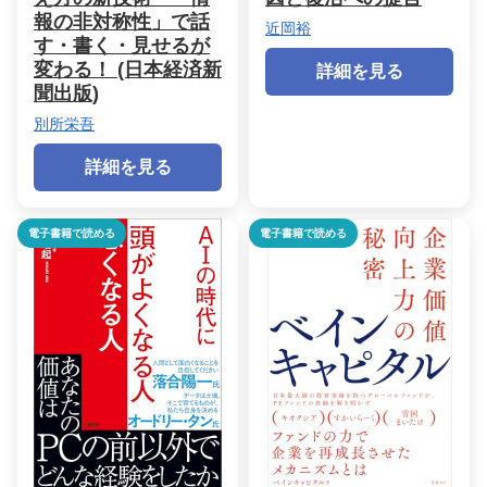
報の非対称性」で話
近岡裕
す・書く・見せるが
変わる！ (日本経済新
詳細を見る
聞出版)
別所栄吾
詳細を見る
電子書籍で読める
電子書籍で読める