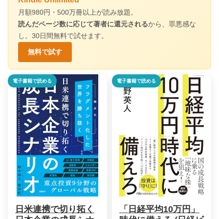
月額980円・500万冊以上が読み放題。
読んだページ数に応じて著者に還元される
から、罪悪感な
し。30日間無料で試せます。
無料で試す
電子書籍で読める
電子書籍で読める
日米連携で切り拓く
「日経平均10万円」