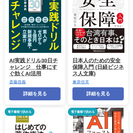
AI実践ドリル30日チ
日本人のための安全
ャレンジ 仕事にす
保障入門 (日経ビジネ
ぐ効くAI活用
ス人文庫)
斎藤昌義
兼原信克
詳細を見る
詳細を見る
電子書籍で読める
電子書籍で読める