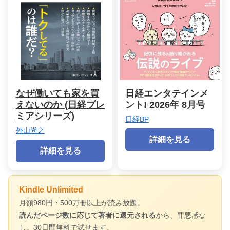
なぜ働いても家を買
日経エンタテインメ
えないのか (日経プレ
ント! 2026年 8月号
ミアシリーズ)
日経BP
外山尚之
詳細を見る
詳細を見る
Kindle Unlimited
月額980円・500万冊以上が読み放題。
読んだページ数に応じて著者に還元される
から、罪悪感な
し。30日間無料で試せます。