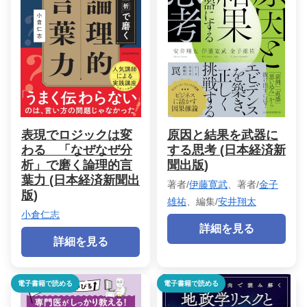
表現でロジックは変
原因と結果を武器に
わる 「なぜなぜ分
する思考 (日本経済新
析」で磨く論理的言
聞出版)
葉力 (日本経済新聞出
著者/
伊藤寛武
、著者/
金子
版)
雄祐
、編集/
安井翔太
小倉仁志
詳細を見る
詳細を見る
電子書籍で読める
電子書籍で読める