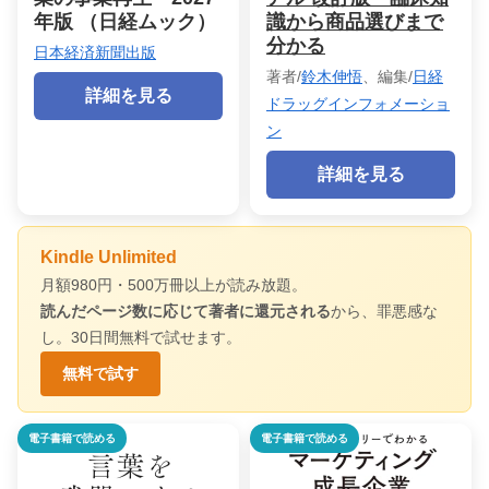
年版 （日経ムック）
識から商品選びまで
分かる
日本経済新聞出版
著者/
鈴木伸悟
、編集/
日経
詳細を見る
ドラッグインフォメーショ
ン
詳細を見る
Kindle Unlimited
月額980円・500万冊以上が読み放題。
読んだページ数に応じて著者に還元される
から、罪悪感な
し。30日間無料で試せます。
無料で試す
電子書籍で読める
電子書籍で読める