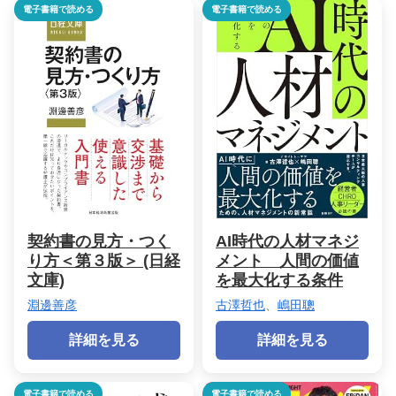
電子書籍で読める
電子書籍で読める
契約書の見方・つく
AI時代の人材マネジ
り方＜第３版＞ (日経
メント 人間の価値
文庫)
を最大化する条件
淵邊善彦
古澤哲也
、
嶋田聰
詳細を見る
詳細を見る
電子書籍で読める
電子書籍で読める