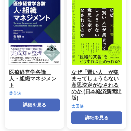
医療経営学各論
なぜ「賢い人」が集
人・組織マネジメン
まってしょうもない
ト
意思決定がなされる
のか (日本経済新聞出
裴英洙
版)
詳細を見る
太田肇
詳細を見る