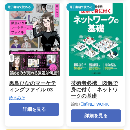
電子書籍で読める
電子書籍で読める
黒鳥ひなのマーケテ
技術者必携 図解で
ィングファイル 03
身に付く ネットワ
ークの基礎
鈴木みそ
編集/
日経NETWORK
詳細を見る
詳細を見る