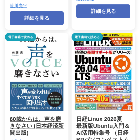
笹川亮平
詳細を見る
詳細を見る
電子書籍で読める
電子書籍で読める
60歳からは、声を磨
日経Linux 2026夏
きなさい (日本経済新
最新版Ubuntu入門＆
聞出版)
AI活用特集号 （日経
BPパソコンベストム