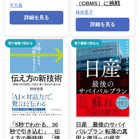
（CBMS）に挑戦
平方眞
林依里子
詳細を見る
詳細を見る
電子書籍で読める
電子書籍で読める
「5秒でわかる、30
日産 最後のサバイ
秒で引き込む」 伝
バルプラン 転落の真
え方の新技術 「情
因と復活への提言