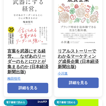
言葉を武器にする経
リアルストーリーで
営。 なぜあのリー
わかるマーケティン
ダーのもとにひとが
グ成長企業 (日本経済
集まるのか (日本経済
新聞出版)
新聞出版)
小川進
梅田悟司
詳細を見る
詳細を見る
電子書籍で読める
電子書籍で読める