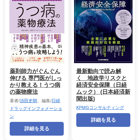
薬剤師力がぐんぐん
最新動向で読み解
伸びる 専門医がしっ
く 地政学リスクと
かり教える！うつ病
経済安全保障（日経
の薬物療法
ムック） (日本経済新
聞出版)
著者/
須田史朗
、編集/
日経
KPMGコンサルティング
ドラッグインフォメーショ
ン
詳細を見る
詳細を見る