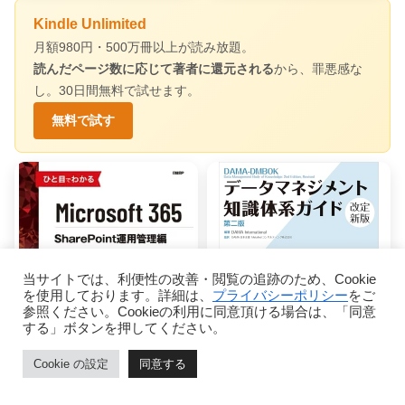
Kindle Unlimited
月額980円・500万冊以上が読み放題。
読んだページ数に応じて著者に還元される
から、罪悪感な
し。30日間無料で試せます。
無料で試す
当サイトでは、利便性の改善・閲覧の追跡のため、Cookie
を使用しております。詳細は、
プライバシーポリシー
をご
参照ください。Cookieの利用に同意頂ける場合は、「同意
する」ボタンを押してください。
Cookie の設定
同意する
ホーム
ページトップ
シェア
メニュー