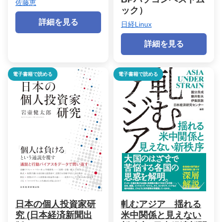
佐藤恵
ック）
詳細を見る
日経Linux
詳細を見る
電子書籍で読める
電子書籍で読める
日本の個人投資家研
軋むアジア 揺れる
究 (日本経済新聞出
米中関係と見えない