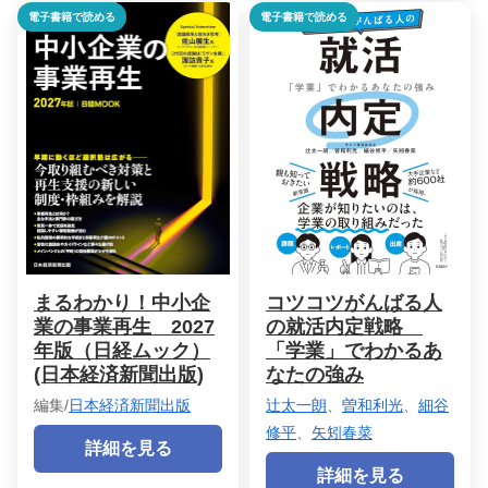
電子書籍で読める
電子書籍で読める
まるわかり！中小企
コツコツがんばる人
業の事業再生 2027
の就活内定戦略
年版（日経ムック）
「学業」でわかるあ
(日本経済新聞出版)
なたの強み
編集/
日本経済新聞出版
辻太一朗
、
曽和利光
、
細谷
修平
、
矢矧春菜
詳細を見る
詳細を見る