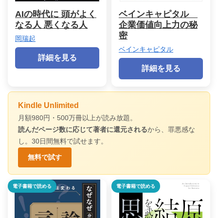
AIの時代に 頭がよく
ベインキャピタル
なる人 悪くなる人
企業価値向上力の秘
密
岡瑞起
ベインキャピタル
詳細を見る
詳細を見る
Kindle Unlimited
月額980円・500万冊以上が読み放題。
読んだページ数に応じて著者に還元される
から、罪悪感な
し。30日間無料で試せます。
無料で試す
電子書籍で読める
電子書籍で読める