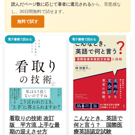
読んだページ数に応じて著者に還元される
から、罪悪感な
し。30日間無料で試せます。
無料で試す
電子書籍で読める
電子書籍で読める
看取りの技術 改訂
こんなとき、英語で
版 平方流 上手な最
何と言う？ 国際医
期の迎えさせ方
療英語認定試験