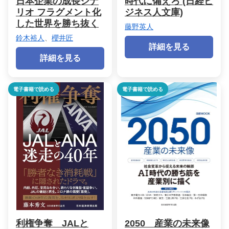
日本企業の成長シナ
時代に備えろ (日経ビ
リオ フラグメント化
ジネス人文庫)
した世界を勝ち抜く
藤野英人
鈴木裕人
、
櫻井匠
詳細を見る
詳細を見る
電子書籍で読める
電子書籍で読める
利権争奪 JALと
2050 産業の未来像