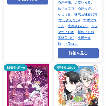
漆原侑来
、
足立いまる
、
千
葉リョウコ
、
酒井美羽
、
た
かせうみ
、
株式会社喜代村
(すしざんまい)
、
すずの木
くろ
、
鷹野やわらか
、
ムラ
マツヒロキ
、
川島よしお
、
高橋美由紀
、
小坂伊吹
、
槐
、
上條ロロ
詳細を見る
電子書籍で読める
電子書籍で読める