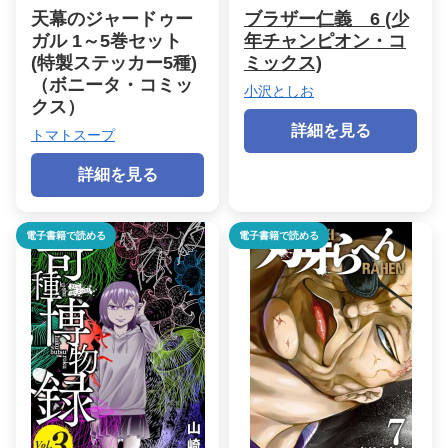
天幕のジャードゥー
ブラザー仁義 6 (少
ガル 1～5巻セット
年チャンピオン・コ
(特製ステッカー5種)
ミックス)
（ボニータ・コミッ
小沢としお
クス）
詳細を見る
トマトスープ
詳細を見る
電子書籍で読める
電子書籍で読める