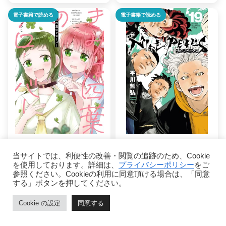
電子書籍で読める
電子書籍で読める
きみは四葉のクロー
ナインピークス
当サイトでは、利便性の改善・閲覧の追跡のため、Cookie
バー 9 (少年チャン
NINE PEAKS 19
を使用しております。詳細は、
プライバシーポリシー
をご
ピオン・コミックス)
(少年チャンピオン・
参照ください。Cookieの利用に同意頂ける場合は、「同意
コミックス)
する」ボタンを押してください。
こうし
平川哲弘
詳細を見る
Cookie の設定
同意する
詳細を見る
ホーム
ページトップ
シェア
メニュー