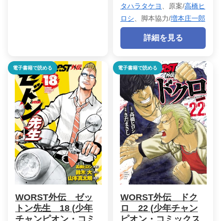
タハラタケヨ
、原案/
高橋ヒ
ロシ
、脚本協力/
増本庄一郎
詳細を見る
電子書籍で読める
電子書籍で読める
WORST外伝 ゼッ
WORST外伝 ドク
トン先生 18 (少年
ロ 22 (少年チャン
チャンピオン・コミ
ピオン・コミックス