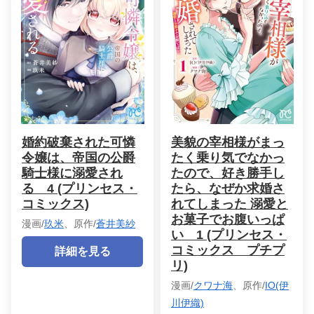
婚約破棄された可憐
美貌の宰相様がまっ
令嬢は、帝国の公爵
たく乗り気でなかっ
騎士様に溺愛され
たので、好き勝手し
る 4 (プリンセス・
たら、なぜか求婚さ
コミックス)
れてしまった 溺愛と
お菓子でお腹いっぱ
漫画/
玖米
、原作/
蒼井美紗
い 1 (プリンセス・
コミックス プチプ
詳細を見る
リ)
漫画/
クワナ海
、原作/
IO(伊
川伊織)