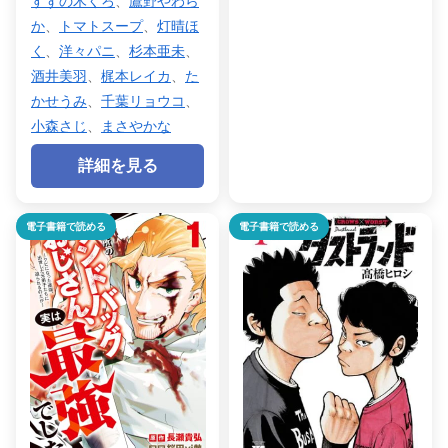
すずの木くろ
、
鷹野やわら
か
、
トマトスープ
、
灯晴ほ
く
、
洋々パニ
、
杉本亜未
、
酒井美羽
、
梶本レイカ
、
た
かせうみ
、
千葉リョウコ
、
小森さじ
、
まさやかな
詳細を見る
電子書籍で読める
電子書籍で読める