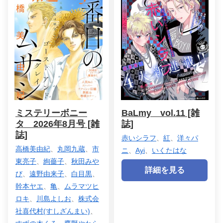
ミステリーボニー
BaLmy vol.11 [雑
タ 2026年8月号 [雑
誌]
誌]
赤いシラフ
、
紅
、
洋々パ
高橋美由紀
、
丸岡九蔵
、
市
ニ
、
Ayi
、
いくたはな
東亮子
、
絢薔子
、
秋田みや
詳細を見る
び
、
遠野由来子
、
白目黒
、
幹本ヤエ
、
亀
、
ムラマツヒ
ロキ
、
川島よしお
、
株式会
社喜代村(すしざんまい)
、