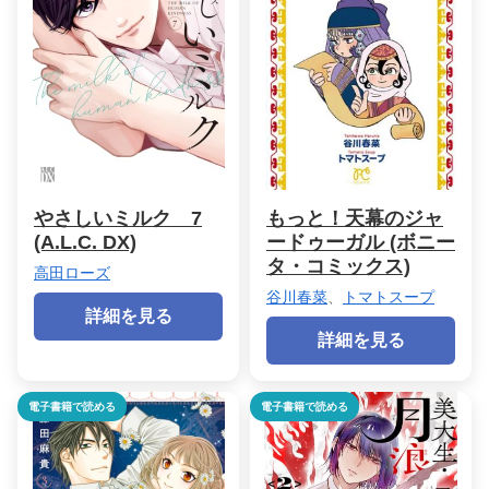
やさしいミルク 7
もっと！天幕のジャ
(A.L.C. DX)
ードゥーガル (ボニー
タ・コミックス)
高田ローズ
谷川春菜
、
トマトスープ
詳細を見る
詳細を見る
電子書籍で読める
電子書籍で読める