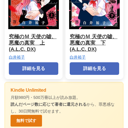
究極のＭ 天使の嘘、
究極のＭ 天使の嘘、
悪魔の真実 上
悪魔の真実 下
(A.L.C. DX)
(A.L.C. DX)
白井裕子
白井裕子
詳細を見る
詳細を見る
Kindle Unlimited
月額980円・500万冊以上が読み放題。
読んだページ数に応じて著者に還元される
から、罪悪感な
し。30日間無料で試せます。
無料で試す