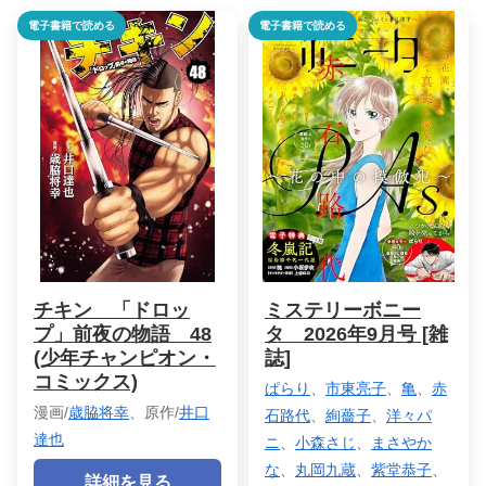
電子書籍で読める
電子書籍で読める
チキン 「ドロッ
ミステリーボニー
プ」前夜の物語 48
タ 2026年9月号 [雑
(少年チャンピオン・
誌]
コミックス)
ぱらり
、
市東亮子
、
亀
、
赤
漫画/
歳脇将幸
、原作/
井口
石路代
、
絢薔子
、
洋々パ
達也
ニ
、
小森さじ
、
まさやか
な
、
丸岡九蔵
、
紫堂恭子
、
詳細を見る