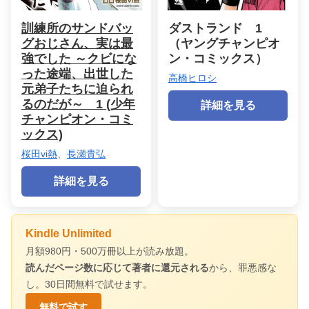
訓練所のサンドバッ
ダストランド 1
グおじさん、実は最
（ヤングチャンピオ
強でした ～クビにな
ン・コミックス）
った途端、出世した
高橋ヒロシ
元弟子たちに迫られ
るのだが～ 1 (少年
詳細を見る
チャンピオン・コミ
ックス)
桜田vi熱
、
長瀬貴弘
詳細を見る
Kindle Unlimited
月額980円・500万冊以上が読み放題。
読んだページ数に応じて著者に還元される
から、罪悪感な
し。30日間無料で試せます。
無料で試す