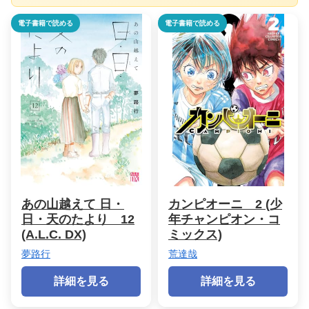
電子書籍で読める
電子書籍で読める
あの山越えて 日・
カンピオーニ 2 (少
日・天のたより 12
年チャンピオン・コ
(A.L.C. DX)
ミックス)
夢路行
荒達哉
詳細を見る
詳細を見る