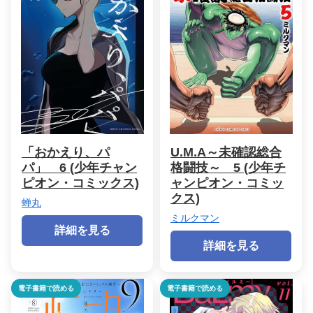
「おかえり、パ
U.M.A～未確認総合
パ」 6 (少年チャン
格闘技～ 5 (少年チ
ピオン・コミックス)
ャンピオン・コミッ
クス)
蝉丸
ミルクマン
詳細を見る
詳細を見る
電子書籍で読める
電子書籍で読める