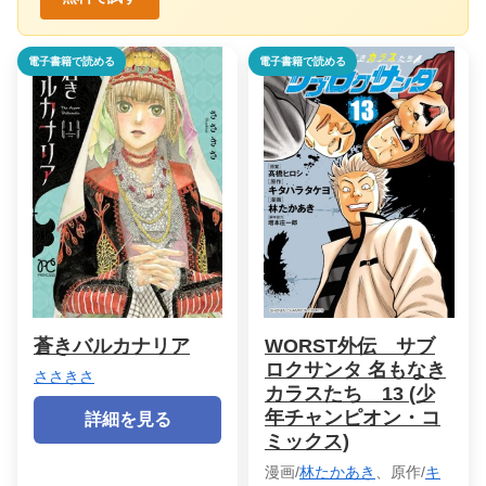
電子書籍で読める
電子書籍で読める
蒼きバルカナリア
WORST外伝 サブ
ロクサンタ 名もなき
ささきさ
カラスたち 13 (少
年チャンピオン・コ
詳細を見る
ミックス)
漫画/
林たかあき
、原作/
キ