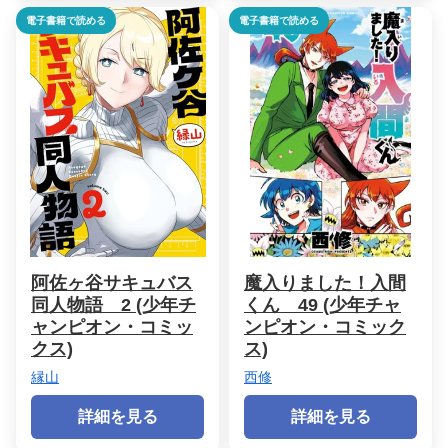
電子書籍で読める
電子書籍で読める
阿佐ヶ谷サキュバス
魔入りました！入間
同人物語 2 (少年チ
くん 49 (少年チャ
ャンピオン・コミッ
ンピオン・コミック
クス)
ス)
縁山
西修
詳細を見る
詳細を見る