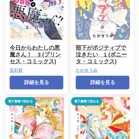
今日からわたしの悪
部下がポジティブで
魔さん！ 3 (プリン
泣きたい 1 (ボニー
セス・コミックス)
タ・コミックス)
互灯折
たかせうみ
詳細を見る
詳細を見る
電子書籍で読める
電子書籍で読める