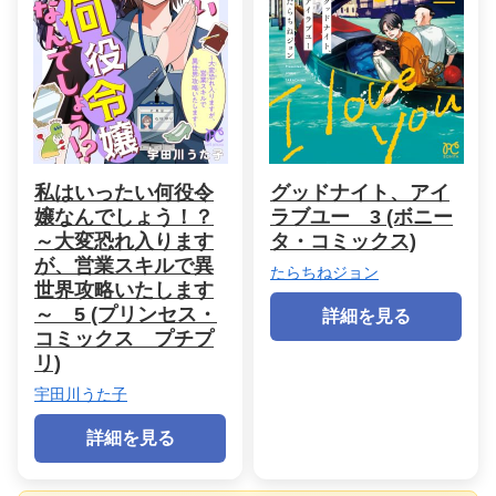
私はいったい何役令
グッドナイト、アイ
嬢なんでしょう！？
ラブユー 3 (ボニー
～大変恐れ入ります
タ・コミックス)
が、営業スキルで異
たらちねジョン
世界攻略いたします
～ 5 (プリンセス・
詳細を見る
コミックス プチプ
リ)
宇田川うた子
詳細を見る