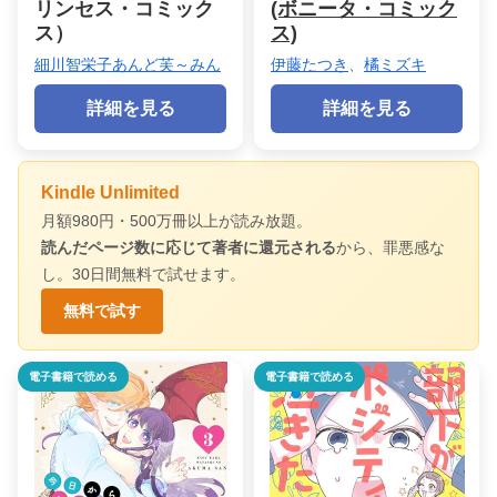
リンセス・コミック
(ボニータ・コミック
ス）
ス)
細川智栄子あんど芙～みん
伊藤たつき
、
橘ミズキ
詳細を見る
詳細を見る
Kindle Unlimited
月額980円・500万冊以上が読み放題。
読んだページ数に応じて著者に還元される
から、罪悪感な
し。30日間無料で試せます。
無料で試す
電子書籍で読める
電子書籍で読める