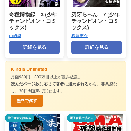
奇種博物録 3 (少年
刃牙らへん 7 (少年
チャンピオン・コミ
チャンピオン・コミ
ックス)
ックス)
山崎楽
板垣恵介
詳細を見る
詳細を見る
Kindle Unlimited
月額980円・500万冊以上が読み放題。
読んだページ数に応じて著者に還元される
から、罪悪感な
し。30日間無料で試せます。
無料で試す
電子書籍で読める
電子書籍で読める