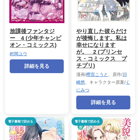
放課後ファンタジ
やり直した彼らだけ
ー 4 (少年チャンピ
が後悔します。私は
オン・コミックス)
幸せになります
が。 2 (プリンセ
村岡ユウ
ス・コミックス プ
チプリ)
詳細を見る
漫画/
樫宮こうと
、原作/
川
崎悠
、キャラクター原案/
く
にみつ
詳細を見る
電子書籍で読める
電子書籍で読める