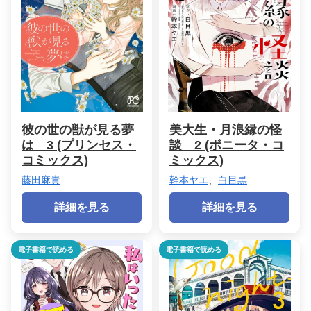
彼の世の獣が見る夢
美大生・月浪縁の怪
は 3 (プリンセス・
談 2 (ボニータ・コ
コミックス)
ミックス)
藤田麻貴
幹本ヤエ
、
白目黒
詳細を見る
詳細を見る
電子書籍で読める
電子書籍で読める