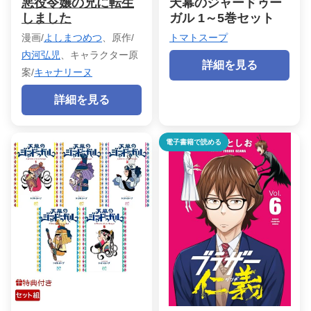
悪役令嬢の兄に転生
天幕のジャードゥー
しました
ガル 1～5巻セット
漫画/
よしまつめつ
、原作/
トマトスープ
内河弘児
、キャラクター原
詳細を見る
案/
キャナリーヌ
詳細を見る
電子書籍で読める