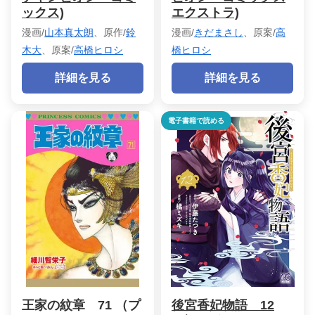
ックス)
エクストラ)
漫画/
山本真太朗
、原作/
鈴
漫画/
きだまさし
、原案/
高
木大
、原案/
高橋ヒロシ
橋ヒロシ
詳細を見る
詳細を見る
電子書籍で読める
王家の紋章 71 （プ
後宮香妃物語 12