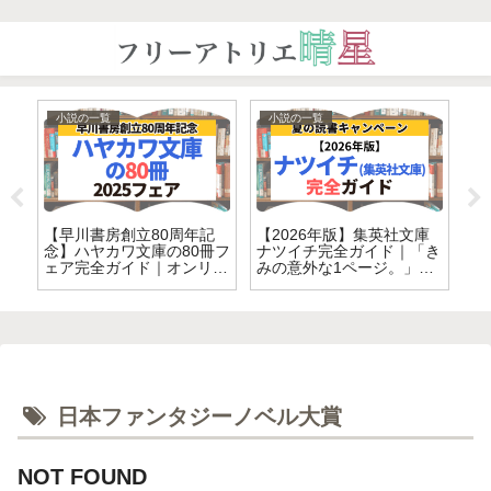
小説の一覧
小説の一覧
｜
【早川書房創立80周年記
【2026年版】集英社文庫
中
作
念】ハヤカワ文庫の80冊フ
ナツイチ完全ガイド｜「き
作
で
ェア完全ガイド｜オンリー
みの意外な1ページ。」全
ワンな本の世界へ
82冊完全紹介
日本ファンタジーノベル大賞
NOT FOUND