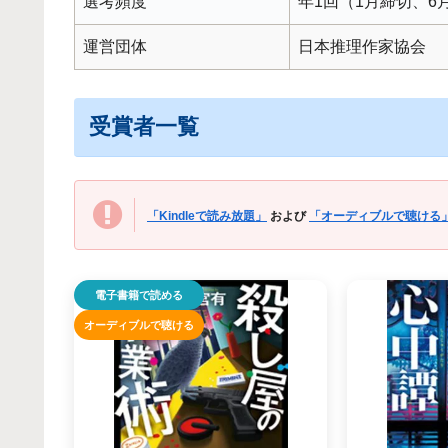
選考頻度
年1回（1月締切、6
運営団体
日本推理作家協会
受賞者一覧
「Kindleで読み放題」
および
「オーディブルで聴ける
電子書籍で読める
オーディブルで聴ける