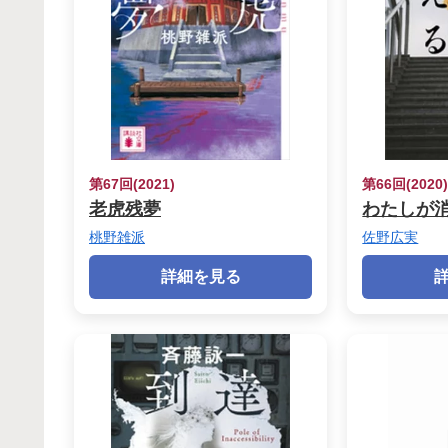
第67回(2021)
第66回(2020
老虎残夢
わたしが
桃野雑派
佐野広実
詳細を見る