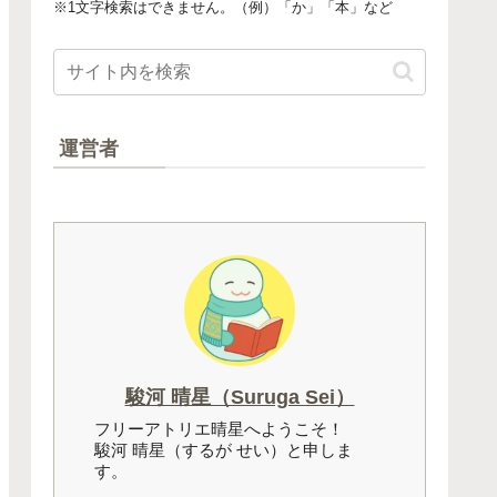
※1文字検索はできません。（例）「か」「本」など
運営者
駿河 晴星（Suruga Sei）
フリーアトリエ晴星へようこそ！
駿河 晴星（するが せい）と申しま
す。