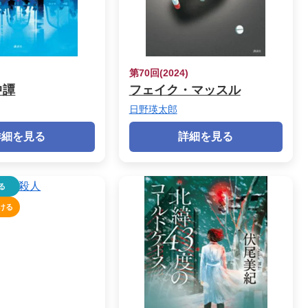
)
第70回(2024)
中譚
フェイク・マッスル
日野瑛太郎
詳細を見る
詳細を見る
る
ける