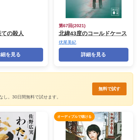
)
第67回(2021)
果ての殺人
北緯43度のコールドケース
伏尾美紀
詳細を見る
詳細を見る
無料で試す
なし。30日間無料で試せます。
オーディブルで聴ける