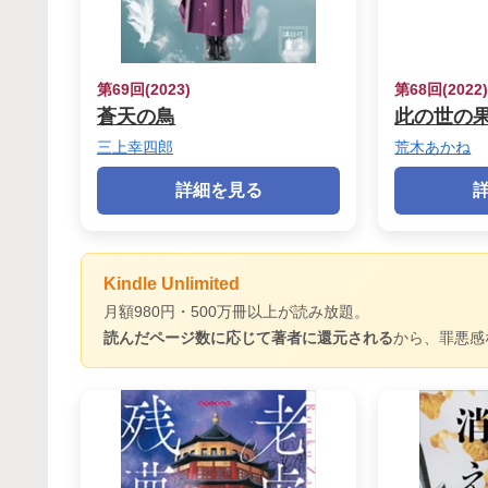
第69回(2023)
第68回(2022
蒼天の鳥
此の世の
三上幸四郎
荒木あかね
詳細を見る
Kindle Unlimited
月額980円・500万冊以上が読み放題。
読んだページ数に応じて著者に還元される
から、罪悪感