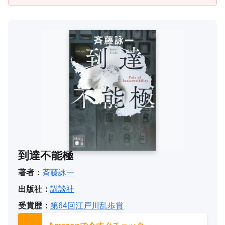
到達不能極
著者：
斉藤詠一
出版社：
講談社
受賞歴：
第64回江戸川乱歩賞