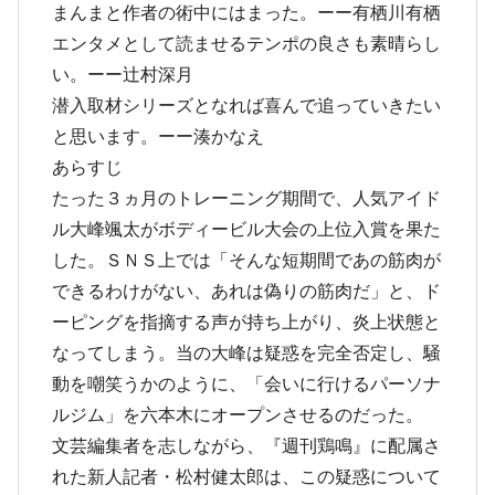
まんまと作者の術中にはまった。ーー有栖川有栖
エンタメとして読ませるテンポの良さも素晴らし
い。ーー辻村深月
潜入取材シリーズとなれば喜んで追っていきたい
と思います。ーー湊かなえ
あらすじ
たった３ヵ月のトレーニング期間で、人気アイド
ル大峰颯太がボディービル大会の上位入賞を果た
した。ＳＮＳ上では「そんな短期間であの筋肉が
できるわけがない、あれは偽りの筋肉だ」と、ド
ーピングを指摘する声が持ち上がり、炎上状態と
なってしまう。当の大峰は疑惑を完全否定し、騒
動を嘲笑うかのように、「会いに行けるパーソナ
ルジム」を六本木にオープンさせるのだった。
文芸編集者を志しながら、『週刊鶏鳴』に配属さ
れた新人記者・松村健太郎は、この疑惑について