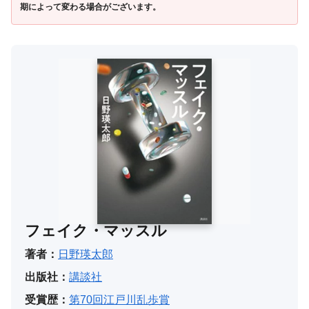
期によって変わる場合がございます。
フェイク・マッスル
著者：
日野瑛太郎
出版社：
講談社
受賞歴：
第70回江戸川乱歩賞