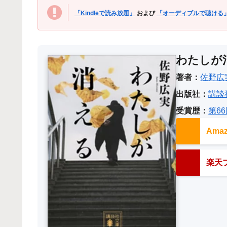
「Kindleで読み放題」
および
「オーディブルで聴ける
わたしが
著者：
佐野広
出版社：
講談
受賞歴：
第6
Am
楽天ブ