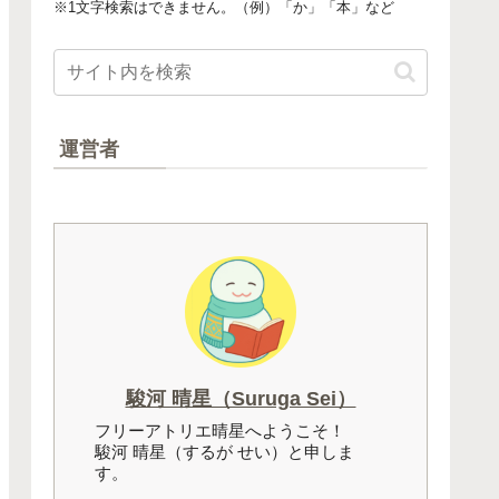
※1文字検索はできません。（例）「か」「本」など
運営者
駿河 晴星（Suruga Sei）
フリーアトリエ晴星へようこそ！
駿河 晴星（するが せい）と申しま
す。