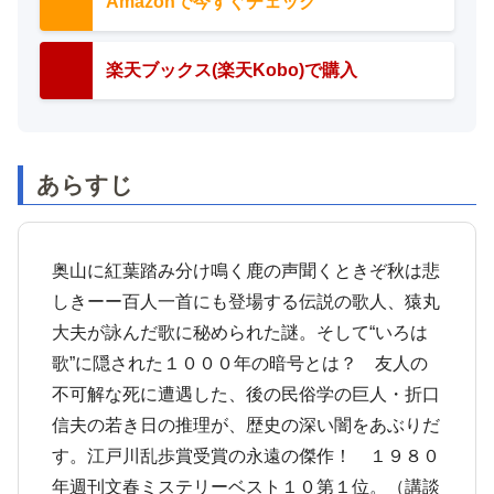
Amazonで今すぐチェック
楽天ブックス(楽天Kobo)で購入
あらすじ
奥山に紅葉踏み分け鳴く鹿の声聞くときぞ秋は悲
しきーー百人一首にも登場する伝説の歌人、猿丸
大夫が詠んだ歌に秘められた謎。そして“いろは
歌”に隠された１０００年の暗号とは？ 友人の
不可解な死に遭遇した、後の民俗学の巨人・折口
信夫の若き日の推理が、歴史の深い闇をあぶりだ
す。江戸川乱歩賞受賞の永遠の傑作！ １９８０
年週刊文春ミステリーベスト１０第１位。（講談