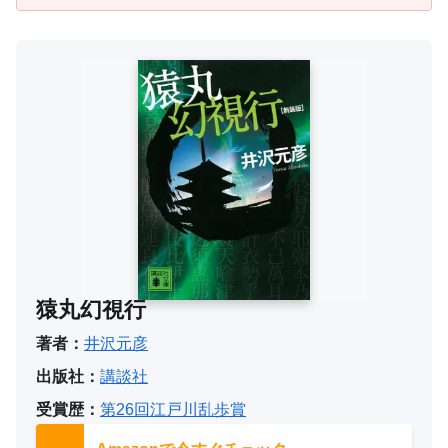
猿丸幻視行
著者：
井沢元彦
出版社：
講談社
受賞歴：
第26回江戸川乱歩賞