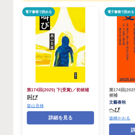
電子書籍で読める
電子書籍で読める
第174回(2025) 下(受賞)／初候補
第174回(20
候補
叫び
文藝春秋
畠山丑雄
へび
詳細を見る
坂崎かおる