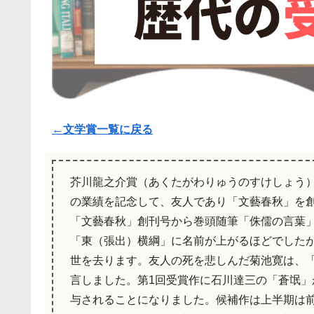
←文学賞一覧に戻る
芥川龍之介賞（あくたがわりゅうのすけしょう
の業績を記念して、友人であり「文藝春秋」を
「文藝春秋」創刊号から巻頭随筆「侏儒の言葉」
「東（張出）横綱」に名前が上がるほどでしたが
世を去ります。友人の死を悲しんだ菊池寛は、「
言しました。第1回受賞作に石川達三の「蒼氓
与されることになりました。候補作は上半期は前