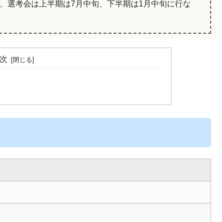
れ、選考会は上半期は7月中旬、下半期は1月中旬に行な
次