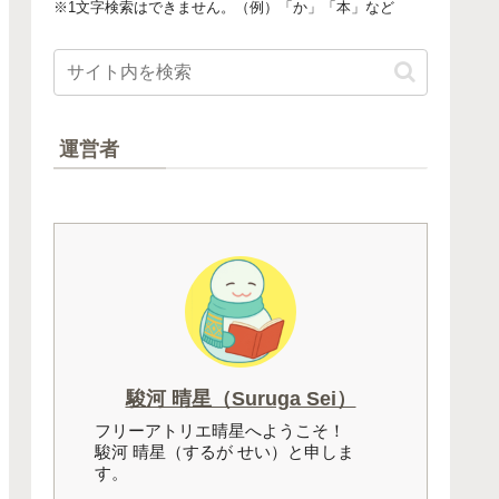
※1文字検索はできません。（例）「か」「本」など
運営者
駿河 晴星（Suruga Sei）
フリーアトリエ晴星へようこそ！
駿河 晴星（するが せい）と申しま
す。