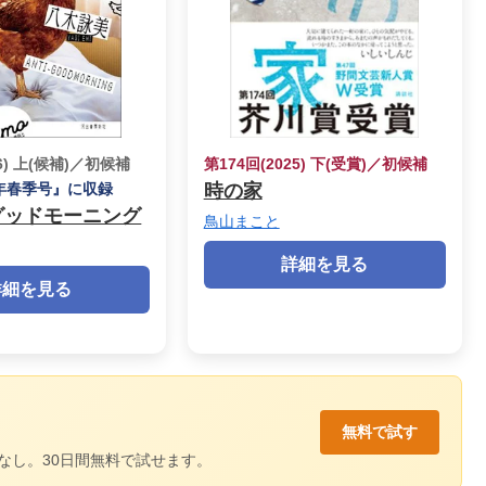
26) 上(候補)／初候補
第174回(2025) 下(受賞)／初候補
6年春季号』に収録
時の家
グッドモーニング
鳥山まこと
詳細を見る
詳細を見る
無料で試す
なし。30日間無料で試せます。