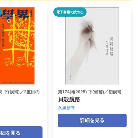
電子書籍で読める
25) 下(候補)／2度目の
第174回(2025) 下(候補)／初候補
貝殻航路
久栖博季
詳細を見る
詳細を見る