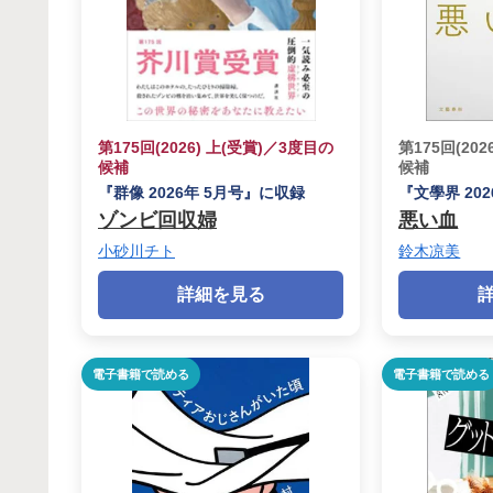
第175回(2026) 上(受賞)／3度目の
第175回(20
候補
候補
『群像 2026年 5月号』に収録
『文學界 20
ゾンビ回収婦
悪い血
小砂川チト
鈴木凉美
詳細を見る
電子書籍で読める
電子書籍で読める