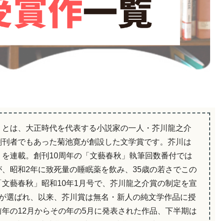
）とは、大正時代を代表する小説家の一人・芥川龍之介
創刊者でもあった菊池寛が創設した文学賞です。芥川は
を連載。創刊10周年の「文藝春秋」執筆回数番付では
、昭和2年に致死量の睡眠薬を飲み、35歳の若さでこの
文藝春秋」昭和10年1月号で、芥川龍之介賞の制定を宣
」が選ばれ、以来、芥川賞は無名・新人の純文学作品に授
年の12月からその年の5月に発表された作品、下半期は