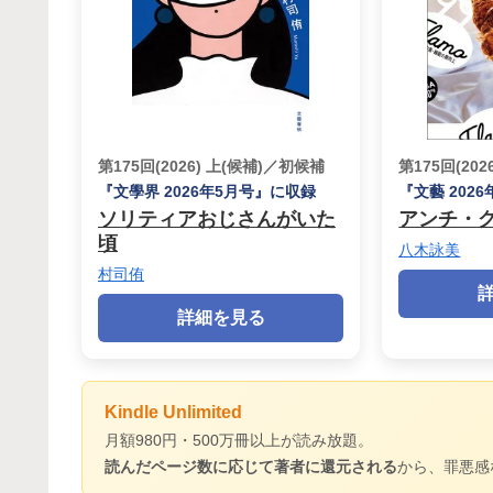
第175回(2026) 上(候補)／初候補
第175回(20
『文學界 2026年5月号』に収録
『文藝 202
ソリティアおじさんがいた
アンチ・
頃
八木詠美
村司侑
詳細を見る
Kindle Unlimited
月額980円・500万冊以上が読み放題。
読んだページ数に応じて著者に還元される
から、罪悪感