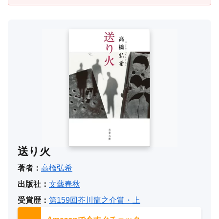
送り火
著者：
高橋弘希
出版社：
文藝春秋
受賞歴：
第159回芥川龍之介賞・上