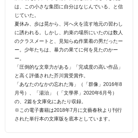
は、この小さな集団に自分はなじんでいる、と信
じていた。
夏休み、歩は晃から、河へ火を流す地元の習わし
に誘われる。しかし、約束の場所にいたのは数人
のクラスメートと、見知らぬ作業着の男だったー
ー。少年たちは、暴力の果てに何を見たのかー
ー。
「圧倒的な文章力がある」「完成度の高い作品」
と高く評価された芥川賞受賞作。
「あなたのなかの忘れた海」（「群像」2016年8
月号）、「湯治」（「文學界」2020年6月号）
の、2篇を文庫化にあたり収録。
※この電子書籍は2018年7月に文藝春秋より刊行
された単行本の文庫版を底本としています。