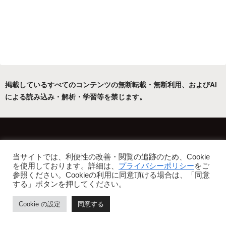
掲載しているすべてのコンテンツの無断転載・無断利用、およびAI
による読み込み・解析・学習等を禁じます。
ホーム
運営者について
当サイトでは、利便性の改善・閲覧の追跡のため、Cookie
プライバシーポリシー・免責事項
を使用しております。詳細は、
プライバシーポリシー
をご
参照ください。Cookieの利用に同意頂ける場合は、「同意
Copyright © 2022-2026 フリーアトリエ晴星 All Rights Reserved.
する」ボタンを押してください。
Cookie の設定
同意する
ホーム
目次
ページトップ
シェア
メニュー