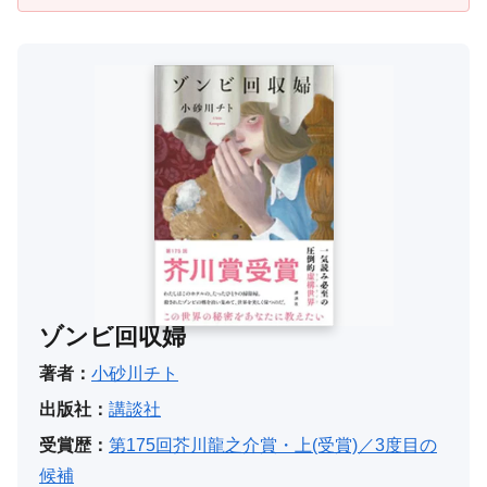
ゾンビ回収婦
著者：
小砂川チト
出版社：
講談社
受賞歴：
第175回芥川龍之介賞・上(受賞)／3度目の
候補