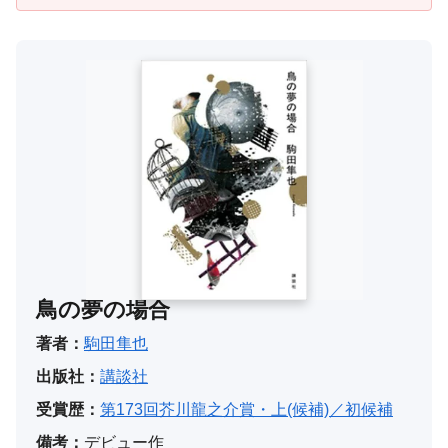
鳥の夢の場合
著者：
駒田隼也
出版社：
講談社
受賞歴：
第173回芥川龍之介賞・上(候補)／初候補
備考：
デビュー作