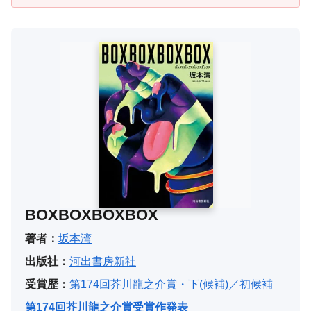
BOXBOXBOXBOX
著者：
坂本湾
出版社：
河出書房新社
受賞歴：
第174回芥川龍之介賞・下(候補)／初候補
第174回芥川龍之介賞受賞作発表