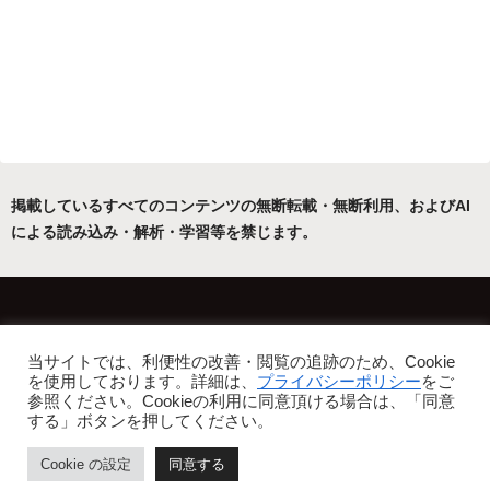
掲載しているすべてのコンテンツの無断転載・無断利用、およびAI
による読み込み・解析・学習等を禁じます。
ホーム
運営者について
当サイトでは、利便性の改善・閲覧の追跡のため、Cookie
プライバシーポリシー・免責事項
を使用しております。詳細は、
プライバシーポリシー
をご
参照ください。Cookieの利用に同意頂ける場合は、「同意
Copyright © 2022-2026 フリーアトリエ晴星 All Rights Reserved.
する」ボタンを押してください。
Cookie の設定
同意する