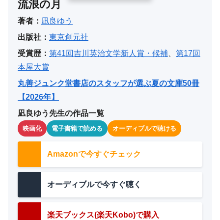
流浪の月
著者：
凪良ゆう
出版社：
東京創元社
受賞歴：
第41回吉川英治文学新人賞・候補
、
第17回
本屋大賞
丸善ジュンク堂書店のスタッフが選ぶ夏の文庫50冊
【2026年】
凪良ゆう先生の作品一覧
映画化
電子書籍で読める
オーディブルで聴ける
Amazonで今すぐチェック
オーディブルで今すぐ聴く
楽天ブックス(楽天Kobo)で購入