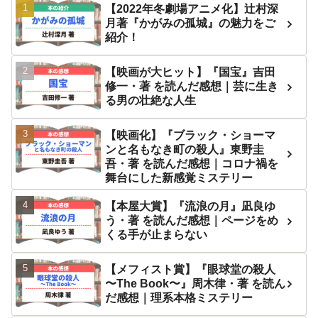
【2022年冬劇場アニメ化】辻村深
月著『かがみの孤城』の魅力をご
紹介！
【映画が大ヒット】『国宝』吉田
修一・著 を読んだ感想｜芸に生き
る男の壮絶な人生
【映画化】『ブラック・ショーマ
ンと名もなき町の殺人』東野圭
吾・著 を読んだ感想｜コロナ禍を
舞台にした新感覚ミステリー
【本屋大賞】『流浪の月』凪良ゆ
う・著 を読んだ感想｜ページをめ
くる手が止まらない
【メフィスト賞】『眼球堂の殺人
〜The Book〜』周木律・著 を読ん
だ感想｜理系本格ミステリー