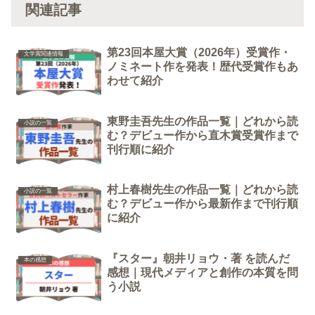
関連記事
第23回本屋大賞（2026年）受賞作・
文学賞関連情報
ノミネート作を発表！歴代受賞作もあ
わせて紹介
東野圭吾先生の作品一覧｜どれから読
小説の一覧
む？デビュー作から直木賞受賞作まで
刊行順に紹介
村上春樹先生の作品一覧｜どれから読
小説の一覧
む？デビュー作から最新作まで刊行順
に紹介
『スター』朝井リョウ・著 を読んだ
本の感想
感想｜現代メディアと創作の本質を問
う小説