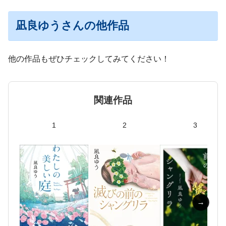
凪良ゆうさんの他作品
他の作品もぜひチェックしてみてください！
関連作品
1
2
3
→
→