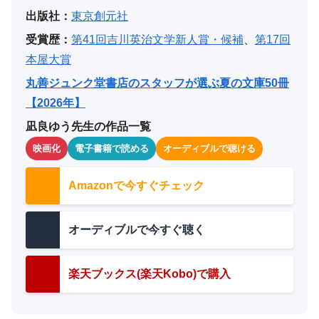
出版社：
東京創元社
受賞歴：
第41回吉川英治文学新人賞・候補
、
第17回
本屋大賞
丸善ジュンク堂書店のスタッフが選ぶ夏の文庫50冊
【2026年】
凪良ゆう先生の作品一覧
映画化
電子書籍で読める
オーディブルで聴ける
Amazonで今すぐチェック
オーディブルで今すぐ聴く
楽天ブックス(楽天Kobo)で購入