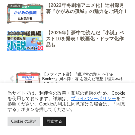
【2022年冬劇場アニメ化】辻村深月
本の感想
著『かがみの孤城』の魅力をご紹介！
【2025年】夢中で読んだ「小説」ベ
小説の一覧
スト10を発表！映画化・ドラマ化作
品も
【メフィスト賞】『眼球堂の殺人 〜The
Book〜』周木律・著 を読んだ感想｜理系本格
ミステリー
当サイトでは、利便性の改善・閲覧の追跡のため、Cookie
『旅のラゴス』筒井康隆・著 を読んだ感想｜自
を使用しております。詳細は、
プライバシーポリシー
をご
由な旅人ラゴスに憧れた
参照ください。Cookieの利用に同意頂ける場合は、「同意
する」ボタンを押してください。
Cookie の設定
同意する
ホーム
目次
ページトップ
シェア
メニュー