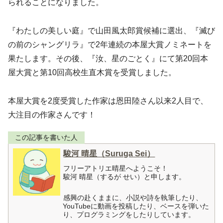
られることになりました。
『わたしの美しい庭』で山田風太郎賞候補に選出、『滅び
の前のシャングリラ』で2年連続の本屋大賞ノミネートを
果たします。その後、『汝、星のごとく』にて第20回本
屋大賞と第10回高校生直木賞を受賞しました。
本屋大賞を2度受賞した作家は恩田陸さん以来2人目で、
大注目の作家さんです！
この記事を書いた人
駿河 晴星（Suruga Sei）
フリーアトリエ晴星へようこそ！
駿河 晴星（するが せい）と申します。
感興の赴くままに、小説や詩を執筆したり、
YouTubeに動画を投稿したり、ベースを弾いた
り、プログラミングをしたりしています。