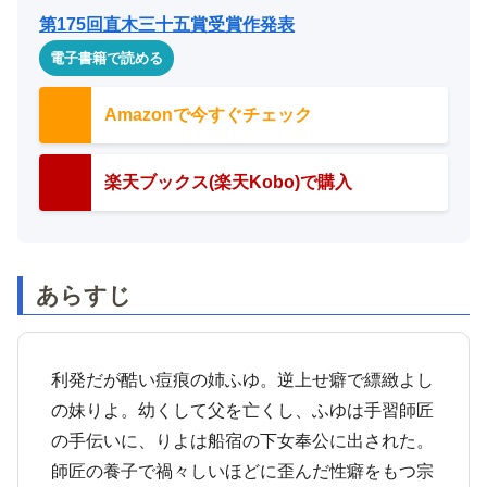
第175回直木三十五賞受賞作発表
電子書籍で読める
Amazonで今すぐチェック
楽天ブックス(楽天Kobo)で購入
あらすじ
利発だが酷い痘痕の姉ふゆ。逆上せ癖で縹緻よし
の妹りよ。幼くして父を亡くし、ふゆは手習師匠
の手伝いに、りよは船宿の下女奉公に出された。
師匠の養子で禍々しいほどに歪んだ性癖をもつ宗