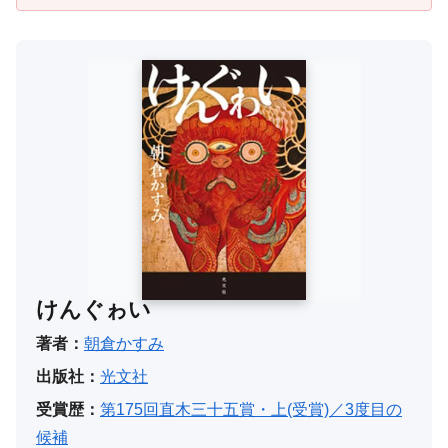
けんぐゎい
著者：
朝倉かすみ
出版社：
光文社
受賞歴：
第175回直木三十五賞・上(受賞)／3度目の
候補