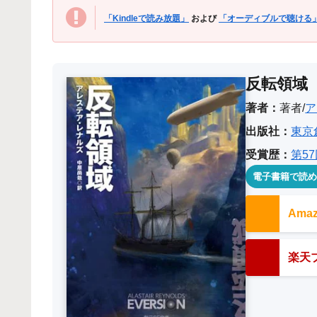
「Kindleで読み放題」
および
「オーディブルで聴ける
反転領域
著者：
著者/
ア
出版社：
東京
受賞歴：
第5
電子書籍で読
Am
楽天ブ