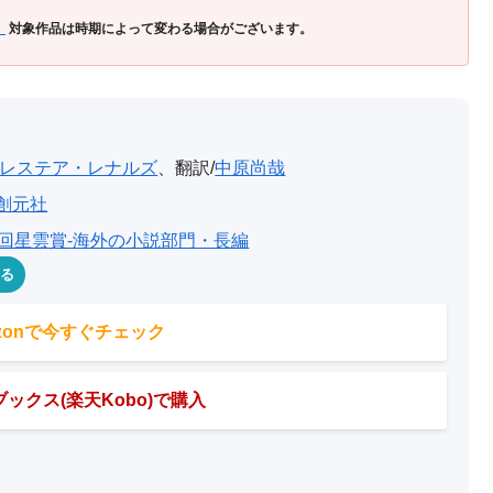
」
対象作品は時期によって変わる場合がございます。
レステア・レナルズ
、翻訳/
中原尚哉
創元社
7回星雲賞-海外の小説部門・長編
める
azonで今すぐチェック
ックス(楽天Kobo)で購入