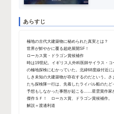
あらすじ
極地の古代大建築物に秘められた真実とは？
世界が鮮やかに覆る超絶展開SF！
ローカス賞・ドラゴン賞候補作
時は19世紀。イギリス人外科医師サイラス・
の極地探検にむかっていた。北緯68度線付近
しき未知の大建築物が存在するのだという。さ
たち探検隊一行は、先着したライバル船のたど
予想もしなかった事態が起こる……星雲賞作家
傑作ＳＦ！ ローカス賞、ドラゴン賞候補作。
解説＝渡邊利道