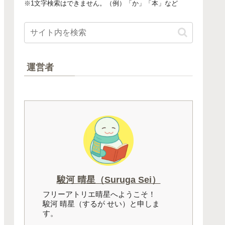
※1文字検索はできません。（例）「か」「本」など
運営者
駿河 晴星（Suruga Sei）
フリーアトリエ晴星へようこそ！
駿河 晴星（するが せい）と申しま
す。