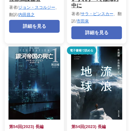
中に
著者/
ジョン・スコルジー
、
著者/
サラ・ピンスカー
、翻
翻訳/
内田昌之
訳/
市田泉
詳細を見る
詳細を見る
電子書籍で読める
第54回(2023) 長編
第54回(2023) 長編