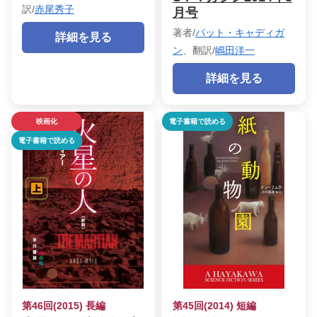
訳/
赤尾秀子
月号
著者/
パット・キャディガ
詳細を見る
ン
、翻訳/
嶋田洋一
詳細を見る
映画化
電子書籍で読める
電子書籍で読める
第46回(2015) 長編
第45回(2014) 短編