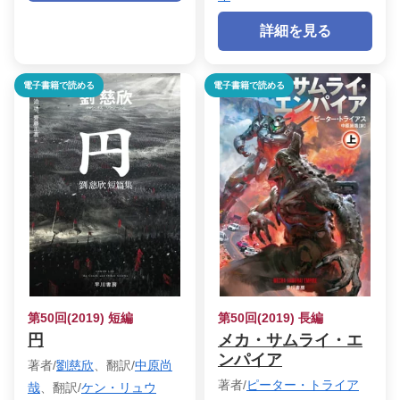
詳細を見る
電子書籍で読める
電子書籍で読める
第50回(2019) 短編
第50回(2019) 長編
円
メカ・サムライ・エ
ンパイア
著者/
劉慈欣
、翻訳/
中原尚
著者/
ピーター・トライア
哉
、翻訳/
ケン・リュウ