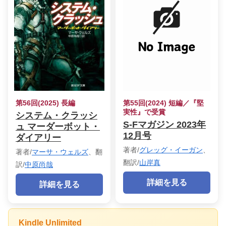
第56回(2025) 長編
第55回(2024) 短編／『堅
実性』で受賞
システム・クラッシ
S-Fマガジン 2023年
ュ マーダーボット・
12月号
ダイアリー
著者/
グレッグ・イーガン
、
著者/
マーサ・ウェルズ
、翻
翻訳/
山岸真
訳/
中原尚哉
詳細を見る
詳細を見る
Kindle Unlimited