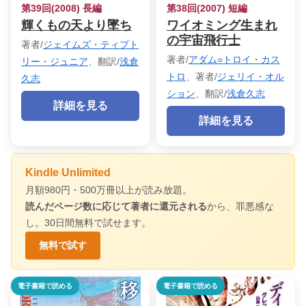
第39回(2008) 長編
第38回(2007) 短編
輝くもの天より墜ち
ワイオミング生まれ
の宇宙飛行士
著者/
ジェイムズ・ティプト
著者/
アダム=トロイ・カス
リー・ジュニア
、翻訳/
浅倉
トロ
、著者/
ジェリイ・オル
久志
ション
、翻訳/
浅倉久志
詳細を見る
詳細を見る
Kindle Unlimited
月額980円・500万冊以上が読み放題。
読んだページ数に応じて著者に還元される
から、罪悪感な
し。30日間無料で試せます。
無料で試す
電子書籍で読める
電子書籍で読める