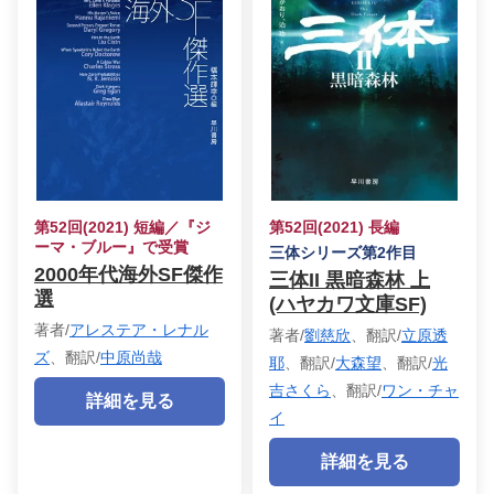
第52回(2021) 短編／『ジ
第52回(2021) 長編
ーマ・ブルー』で受賞
三体シリーズ第2作目
2000年代海外SF傑作
三体II 黒暗森林 上
選
(ハヤカワ文庫SF)
著者/
アレステア・レナル
著者/
劉慈欣
、翻訳/
立原透
ズ
、翻訳/
中原尚哉
耶
、翻訳/
大森望
、翻訳/
光
吉さくら
、翻訳/
ワン・チャ
詳細を見る
イ
詳細を見る