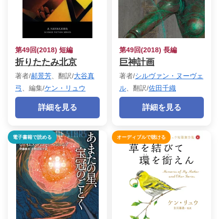
第49回(2018) 短編
第49回(2018) 長編
折りたたみ北京
巨神計画
著者/
郝景芳
、翻訳/
大谷真
著者/
シルヴァン・ヌーヴェ
弓
、編集/
ケン・リュウ
ル
、翻訳/
佐田千織
詳細を見る
詳細を見る
電子書籍で読める
オーディブルで聴ける