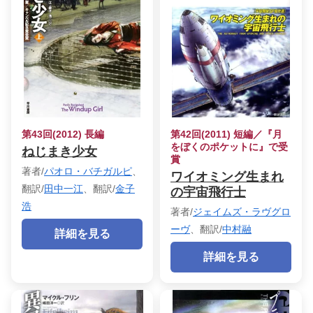
第43回(2012) 長編
第42回(2011) 短編／『月
をぼくのポケットに』で受
ねじまき少女
賞
著者/
パオロ・バチガルピ
、
ワイオミング生まれ
翻訳/
田中一江
、翻訳/
金子
の宇宙飛行士
浩
著者/
ジェイムズ・ラヴグロ
ーヴ
、翻訳/
中村融
詳細を見る
詳細を見る