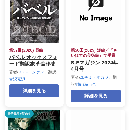
第57回(2026) 長編
第56回(2025) 短編／『さ
いはての美術館』で受賞
バベル オックスフォ
S-Fマガジン 2024年
ード翻訳家革命秘史
4月号
著者/
R・F・クァン
、翻訳/
著者/
ユキミ・オガワ
、翻
古沢嘉通
訳/
勝山海百合
詳細を見る
詳細を見る
電子書籍で読める