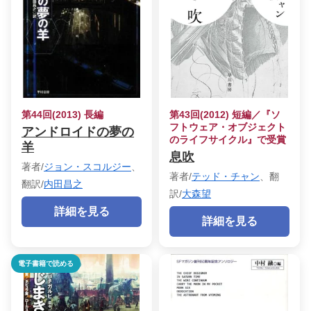
第44回(2013) 長編
第43回(2012) 短編／『ソ
フトウェア・オブジェクト
アンドロイドの夢の
のライフサイクル』で受賞
羊
息吹
著者/
ジョン・スコルジー
、
著者/
テッド・チャン
、翻
翻訳/
内田昌之
訳/
大森望
詳細を見る
詳細を見る
電子書籍で読める