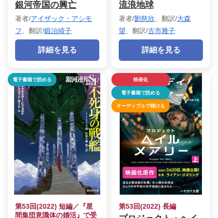
銀河帝国の興亡
流浪地球
著者/
アイザック・アシモ
著者/
劉慈欣
、翻訳/
大森
フ
、翻訳/
鍛治靖子
望
、翻訳/
古市雅子
詳細を見る
詳細を見る
電子書籍で読める
映画化
電子書籍で読める
オーディブルで聴ける
第53回(2022) 短編／『星
第53回(2022) 長編
間集団意識体の婚活』で受