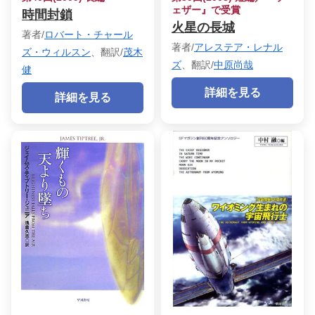
ェザー』で受賞
時間封鎖
火星の長城
著者/
ロバート・チャール
著者/
アレステア・レナル
ズ・ウィルスン
、翻訳/
茂木
ズ
、翻訳/
中原尚哉
健
詳細を見る
詳細を見る