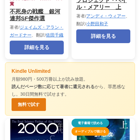
プロジェクト・ヘイ
賞
ル・メアリー 上
不死身の戦艦 銀河
著者/
アンディ・ウィアー
、
連邦SF傑作選
翻訳/
小野田和子
著者/
ジェイムズ・アラン・
ガードナー
、翻訳/
佐田千織
詳細を見る
詳細を見る
Kindle Unlimited
月額980円・500万冊以上が読み放題。
読んだページ数に応じて著者に還元される
から、罪悪感な
し。30日間無料で試せます。
無料で試す
電子書籍で読める
オーディブルで聴ける