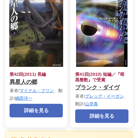
第42回(2011) 長編
第41回(2010) 短編／『暗
黒整数』で受賞
異星人の郷
プランク・ダイヴ
著者/
マイクル・フリン
、翻
著者/
グレッグ・イーガン
、
訳/
嶋田洋一
翻訳/
山岸真
詳細を見る
詳細を見る