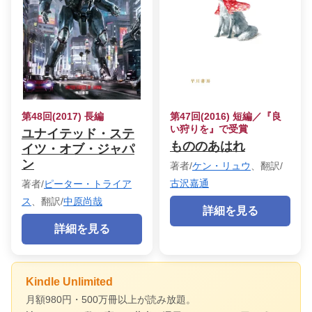
第48回(2017) 長編
第47回(2016) 短編／『良
い狩りを』で受賞
ユナイテッド・ステ
もののあはれ
イツ・オブ・ジャパ
ン
著者/
ケン・リュウ
、翻訳/
古沢嘉通
著者/
ピーター・トライア
ス
、翻訳/
中原尚哉
詳細を見る
詳細を見る
Kindle Unlimited
月額980円・500万冊以上が読み放題。