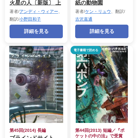
火星の人〔新版〕 上
紙の動物園
著者/
アンディ・ウィアー
、
著者/
ケン・リュウ
、翻訳/
翻訳/
小野田和子
古沢嘉通
詳細を見る
詳細を見る
電子書籍で読める
第45回(2014) 長編
第44回(2013) 短編／『ポ
ケットの中の法』で受賞
ブラインドサイト