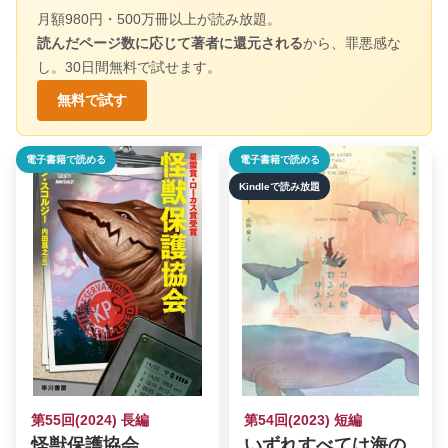
月額980円・500万冊以上が読み放題。
読んだページ数に応じて著者に還元される
から、罪悪感な
し。30日間無料で試せます。
無料で試す
電子書籍で読める
電子書籍で読める
Kindleで読み放題
第55回(2024) 長編
第54回(2023) 短編
怪獣保護協会
いずれすべては海の