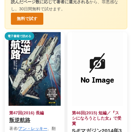
読んだページ数に応じて著者に還元される
から、罪悪感な
し。30日間無料で試せます。
無料で試す
電子書籍で読める
第47回(2016) 長編
第46回(2015) 短編／『ス
シになろうとした女』で受
叛逆航路
賞
著者/
アン・レッキー
、翻
S-Fマガジン2014年3