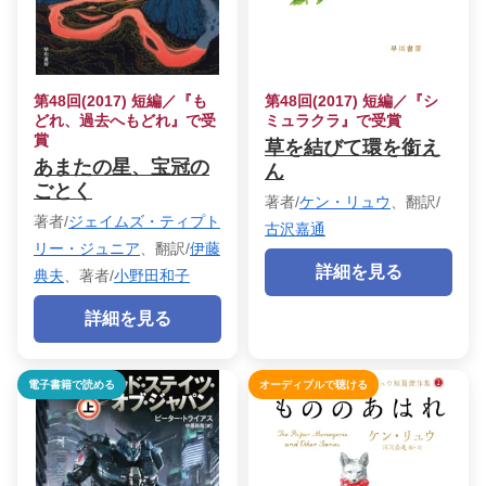
第48回(2017) 短編／『も
第48回(2017) 短編／『シ
どれ、過去へもどれ』で受
ミュラクラ』で受賞
賞
草を結びて環を銜え
あまたの星、宝冠の
ん
ごとく
著者/
ケン・リュウ
、翻訳/
著者/
ジェイムズ・ティプト
古沢嘉通
リー・ジュニア
、翻訳/
伊藤
詳細を見る
典夫
、著者/
小野田和子
詳細を見る
電子書籍で読める
オーディブルで聴ける