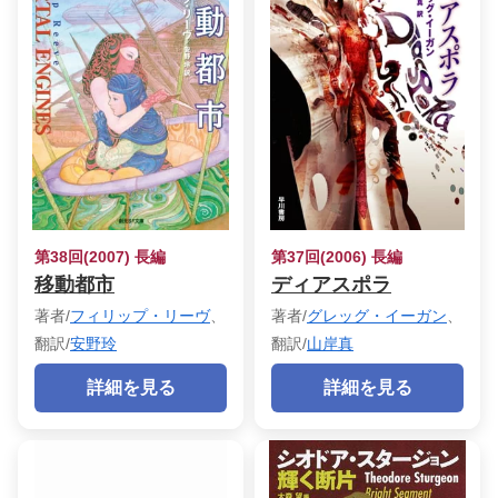
第38回(2007) 長編
第37回(2006) 長編
移動都市
ディアスポラ
著者/
フィリップ・リーヴ
、
著者/
グレッグ・イーガン
、
翻訳/
安野玲
翻訳/
山岸真
詳細を見る
詳細を見る