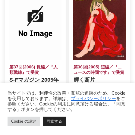
第37回(2006) 長編／『人
第36回(2005) 短編／『ニ
類戦線』で受賞
ュースの時間です』で受賞
S-Fマガジン 2005年
輝く断片
8月号
著者/
シオドア・スタージョ
当サイトでは、利便性の改善・閲覧の追跡のため、Cookie
著者/
ケン・マクラウド
、翻
ン
、翻訳/
大森望
を使用しております。詳細は、
プライバシーポリシー
をご
訳/
嶋田洋一
参照ください。Cookieの利用に同意頂ける場合は、「同意
詳細を見る
する」ボタンを押してください。
詳細を見る
Cookie の設定
同意する
ホーム
目次
ページトップ
シェア
メニュー
電子書籍で読める