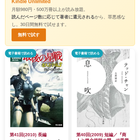
Kindle Unlimited
月額980円・500万冊以上が読み放題。
読んだページ数に応じて著者に還元される
から、罪悪感な
し。30日間無料で試せます。
無料で試す
電子書籍で読める
電子書籍で読める
第41回(2010) 長編
第40回(2009) 短編／『商