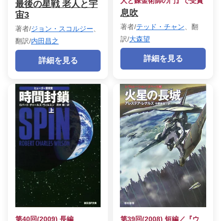
人と錬金術師の門』で受賞
最後の星戦 老人と宇
息吹
宙3
著者/
テッド・チャン
、翻
著者/
ジョン・スコルジー
、
訳/
大森望
翻訳/
内田昌之
詳細を見る
詳細を見る
第40回(2009) 長編
第39回(2008) 短編／『ウ