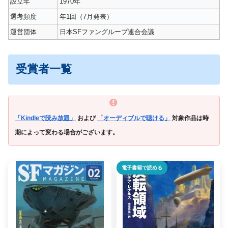
設立年
1970年
選考頻度
年1回（7月発表）
運営団体
日本SFファングループ連合会議
受賞者一覧
「Kindleで読み放題」
および
「オーディブルで聴ける」
対象作品は時
期によって変わる場合がございます。
電子書籍で読める