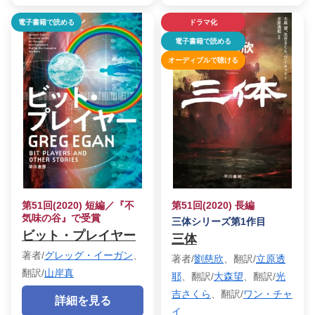
電子書籍で読める
ドラマ化
電子書籍で読める
オーディブルで聴ける
第51回(2020) 短編／『不
第51回(2020) 長編
気味の谷』で受賞
三体シリーズ第1作目
ビット・プレイヤー
三体
著者/
グレッグ・イーガン
、
著者/
劉慈欣
、翻訳/
立原透
翻訳/
山岸真
耶
、翻訳/
大森望
、翻訳/
光
吉さくら
、翻訳/
ワン・チャ
詳細を見る
イ