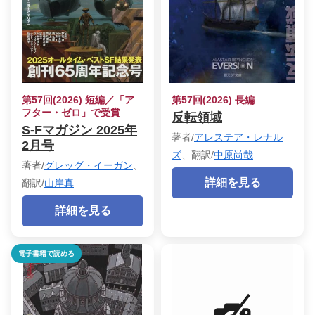
第57回(2026) 短編／「ア
第57回(2026) 長編
フター・ゼロ」で受賞
反転領域
S-Fマガジン 2025年
著者/
アレステア・レナル
2月号
ズ
、翻訳/
中原尚哉
著者/
グレッグ・イーガン
、
詳細を見る
翻訳/
山岸真
詳細を見る
電子書籍で読める