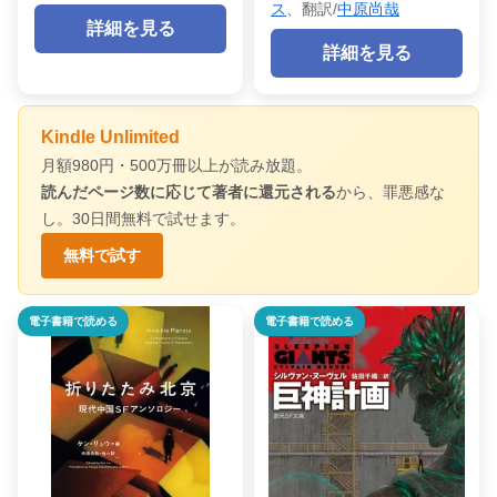
ス
、翻訳/
中原尚哉
詳細を見る
詳細を見る
Kindle Unlimited
月額980円・500万冊以上が読み放題。
読んだページ数に応じて著者に還元される
から、罪悪感な
し。30日間無料で試せます。
無料で試す
電子書籍で読める
電子書籍で読める