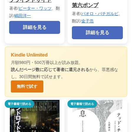
第六ポンプ
著者/
ピーター・ワッツ
、翻
著者/
パオロ・バチガルピ
、
訳/
嶋田洋一
翻訳/
金子浩
詳細を見る
詳細を見る
Kindle Unlimited
月額980円・500万冊以上が読み放題。
読んだページ数に応じて著者に還元される
から、罪悪感な
し。30日間無料で試せます。
無料で試す
電子書籍で読める
電子書籍で読める