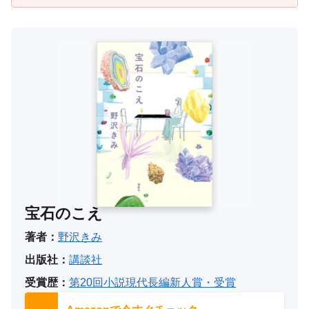
宝石のこえ
著者：
野沢きみ
出版社：
講談社
受賞歴：
第20回小説現代長編新人賞・受賞