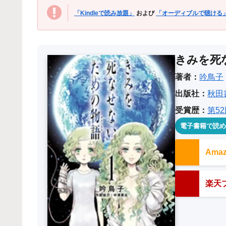
「Kindleで読み放題」
および
「オーディブルで聴ける
きみを死
著者：
吟鳥子
出版社：
秋田
受賞歴：
第5
電子書籍で読
Am
楽天ブ