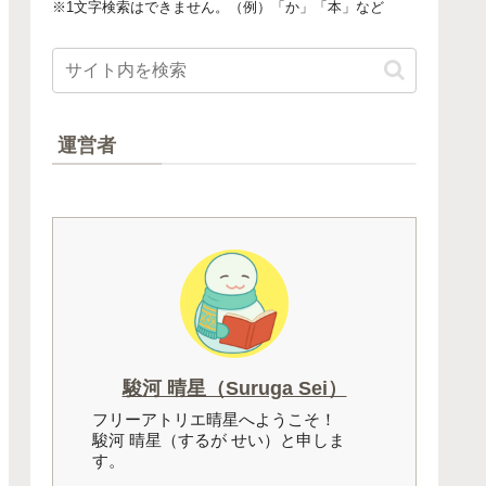
※1文字検索はできません。（例）「か」「本」など
運営者
駿河 晴星（Suruga Sei）
フリーアトリエ晴星へようこそ！
駿河 晴星（するが せい）と申しま
す。